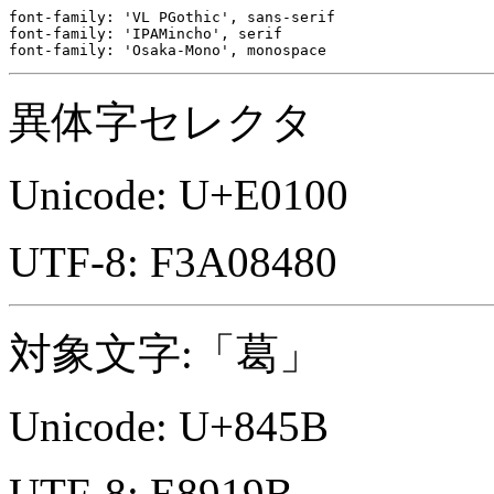
font-family: 'VL PGothic', sans-serif

font-family: 'IPAMincho', serif

font-family: 'Osaka-Mono', monospace
異体字セレクタ
Unicode: U+E0100
UTF-8: F3A08480
対象文字:「葛」
Unicode: U+845B
UTF-8: E8919B