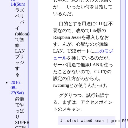
14(Sun)
が……いったい何を目指して
ラズ
いるんだ。
ベリ
ーパ
目的とする用途にGUIは不
イ
要なので、改めてLite版の
(pidora)
Raspbian Jessieを導入しなお
で無
す。んが、心配なのが無線
線
LAN
LAN。USBポートに
このモジ
ブリ
ュール
を挿しているのだが、
ッジ
サーバ用途で無線LANを使っ
す
たことがないので、CUIでの
る
設定の仕方がわからん。
2016-
iwconfigとか使うんだっけ。
08-
27(Sat)
ググりつつ、試行錯誤す
鈴鹿
る。まずは、アクセスポイン
でや
トのスキャン。
っぱ
り
# iwlist wlan0 scan | grep ES
SUPER
GT観