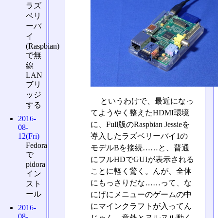
ラズ
ベリ
ーパ
イ
(Raspbian)
で無
線
LAN
ブリ
ッジ
というわけで、最近になっ
する
てようやく整えたHDMI環境
2016-
に、Full版のRaspbian Jessieを
08-
12(Fri)
導入したラズベリーパイ1の
Fedora
モデルBを接続……と、普通
で
にフルHDでGUIが表示される
pidora
ことに軽く驚く。んが、全体
イン
にもっさりだな……って、な
スト
ール
にげにメニューのゲームの中
にマインクラフトが入ってん
2016-
08-
じゃん。意外とヌルヌル動く