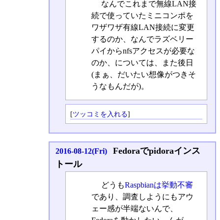
なんでこれまで無線LAN接
続で使っていたミニコンポを
ワザワザ有線LAN接続に変更
するのか、なんでラズベリー
パイからnfsアクセスが必要な
のか、については、また後日
(まぁ、だいたい想像がつきそ
うなもんだが)。
[
ツッコミを入れる
]
Fedoraでpidoraインス
2016-08-12(Fri)
トール
どうも
Raspbianは挙動不審
であり、調査しようにもアウ
ェー感が半端ないんで、