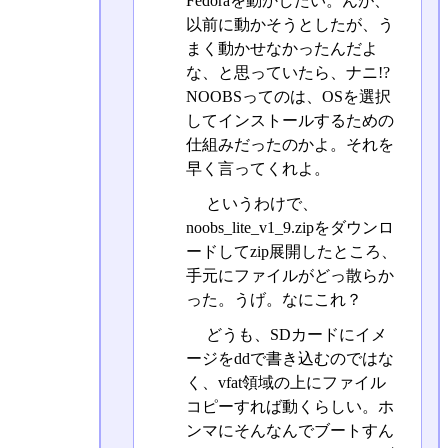
Fedoraを動かしたい。んが、
以前に動かそうとしたが、う
まく動かせなかったんだよ
な、と思っていたら、ナニ!?
NOOBSってのは、OSを選択
してインストールするための
仕組みだったのかよ。それを
早く言ってくれよ。
というわけで、
noobs_lite_v1_9.zipをダウンロ
ードしてzip展開したところ、
手元にファイルがどっ散らか
った。うげ。なにこれ？
どうも、SDカードにイメ
ージをddで書き込むのではな
く、vfat領域の上にファイル
コピーすれば動くらしい。ホ
ンマにそんなんでブートすん