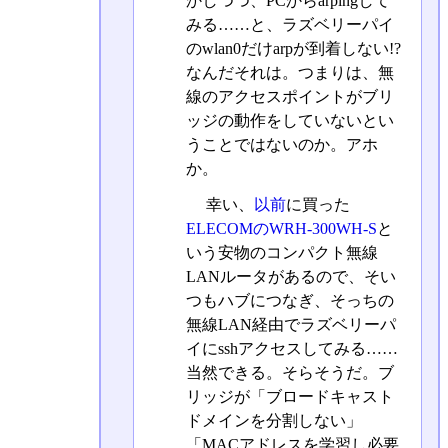
かしつつ、PCからarpingして
みる……と、ラズベリーパイ
のwlan0だけarpが到着しない!?
なんだそれは。つまりは、無
線のアクセスポイントがブリ
ッジの動作をしていないとい
うことではないのか。アホ
か。
幸い、
以前
に買った
ELECOMのWRH-300WH-S
と
いう安物のコンパクト無線
LANルータがあるので、そい
つもハブにつなぎ、そっちの
無線LAN経由でラズベリーパ
イにsshアクセスしてみる……
当然できる。そらそうだ。ブ
リッジが「ブロードキャスト
ドメインを分割しない」
「MACアドレスを学習し必要