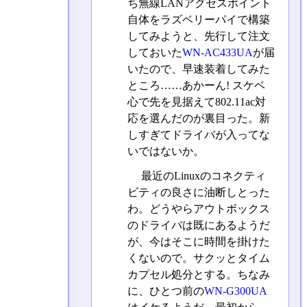
ち無線LANアクセスポイント
自体をラズベリーパイで構築
してみようと、先行して注文
しておいた
WN-AC433UA
が届
いたので、早速装着してみた
ところ……あかーん! スケベ
心で先を見据えて802.11ac対
応を選んだのが裏目った。新
しすぎてドライバが入ってな
いではないか。
最近のLinuxのコネクティ
ビティの良さに油断しとった
わ。どうやらアウトボックス
のドライバは既にあるようだ
が、今はそこに時間を掛けた
くないので。サクッとタイム
カプセル処分とする。ちなみ
に、ひとつ前の
WN-G300UA