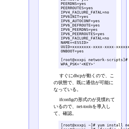
PEERDNS=yes

PEERROUTES=yes

IPV4_FAILURE_FATAL=no

IPV6INIT=yes

IPV6_AUTOCONF=yes

IPV6_DEFROUTE=yes

IPV6_PEERDNS=yes

IPV6_PEERROUTES=yes

IPV6_FAILURE_FATAL=no

NAME=<ESSID>

UUID=xxxxxxxx-xxxx-xxxx-xxxxxx
ONBOOT=yes

[root@xxxpi network-scripts]# 
WPA_PSK='<KEY>'
すぐにdhcpが動くので、こ
の状態で、既に通信が可能に
なっている。
ifconfigの形式のが見慣れて
いるので、net-toolsを導入し
て、確認。
[root@xxxpi ~]# yum install ne