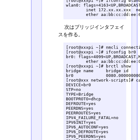
[root@xxxpi ~]# ifconfig wlan0
wlan0: flags=4163<UP,BROADCAST
        inet 172.xx.xx.xxx  ne
        ether aa:bb:cc:dd:ee:
次はブリッジインタフェイ
スを作る。
[root@xxxpi ~]# nmcli connecti
[root@xxxpi ~]# ifconfig br0

br0: flags=4099<UP,BROADCAST,M
        ether aa:bb:cc:dd:ee:0
[root@xxxpi ~]# brctl show

bridge name	bridge id		STP enabled	interfaces

br0		0080.000000000000	no		

[root@xxx network-scripts]# ca
DEVICE=br0

STP=no

TYPE=Bridge

BOOTPROTO=dhcp

DEFROUTE=yes

PEERDNS=yes

PEERROUTES=yes

IPV4_FAILURE_FATAL=no

IPV6INIT=yes

IPV6_AUTOCONF=yes

IPV6_DEFROUTE=yes

IPV6_PEERDNS=yes
