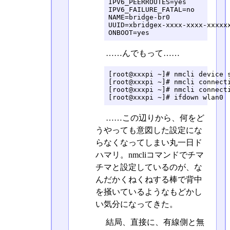
IPV6_PEERROUTES=yes

IPV6_FAILURE_FATAL=no

NAME=bridge-br0

UUID=xbridgex-xxxx-xxxx-xxxxxx
ONBOOT=yes
……んでもって……
[root@xxxpi ~]# nmcli device s
[root@xxxpi ~]# nmcli connecti
[root@xxxpi ~]# nmcli connecti
[root@xxxpi ~]# ifdown wlan0
……この辺りから、何をど
うやっても意図した設定にな
らなくなってしまい丸一日ド
ハマリ。nmcliコマンドでチマ
チマと設定しているのが、な
んだかくねくねする棒で背中
を掻いているようなもどかし
い気分になってきた。
結局、直接に、有線側と無