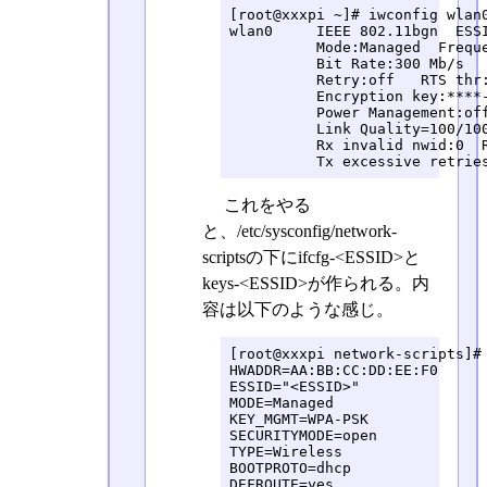
[root@xxxpi ~]# iwconfig wlan0
wlan0     IEEE 802.11bgn  ESSI
          Mode:Managed  Freque
          Bit Rate:300 Mb/s   
          Retry:off   RTS thr:
          Encryption key:****-
          Power Management:off
          Link Quality=100/100
          Rx invalid nwid:0  R
          Tx excessive retrie
これをやる
と、/etc/sysconfig/network-
scriptsの下にifcfg-<ESSID>と
keys-<ESSID>が作られる。内
容は以下のような感じ。
[root@xxxpi network-scripts]# 
HWADDR=AA:BB:CC:DD:EE:F0

ESSID="<ESSID>"

MODE=Managed

KEY_MGMT=WPA-PSK

SECURITYMODE=open

TYPE=Wireless

BOOTPROTO=dhcp

DEFROUTE=yes
