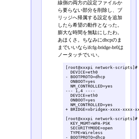
線側の両方の設定ファイルか
ら要らない部分を削除し、ブ
リッジへ帰属する設定を追加
したら希望の動作となった。
膨大な時間を無駄にしたわ。
あほくさ。ちなみにdhcpのま
までいいならifcfg-bridge-br0は
ノータッチでいい。
[root@xxxpi network-scripts]# 
  DEVICE=eth0

- BOOTPROTO=dhcp

  ONBOOT=yes

  NM_CONTROLLED=yes

--- 1,4 ----

  DEVICE=eth0

  ONBOOT=yes

  NM_CONTROLLED=yes

+ BRIDGE=xbridgex-xxxx-xxxx-xx
[root@xxxpi network-scripts]# 
  KEY_MGMT=WPA-PSK

  SECURITYMODE=open

  TYPE=Wireless

- BOOTPROTO=dhcp
