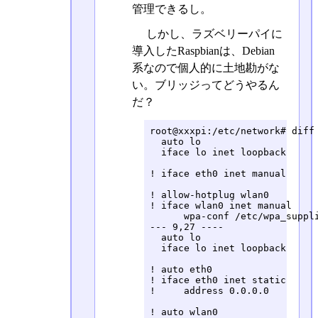
管理できるし。
しかし、ラズベリーパイに
導入したRaspbianは、Debian
系なので個人的に土地勘がな
い。ブリッジってどうやるん
だ？
root@xxxpi:/etc/network# diff 
  auto lo

  iface lo inet loopback

! iface eth0 inet manual

! allow-hotplug wlan0

! iface wlan0 inet manual

      wpa-conf /etc/wpa_suppli
--- 9,27 ----

  auto lo

  iface lo inet loopback

! auto eth0

! iface eth0 inet static

!     address 0.0.0.0

! auto wlan0
