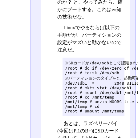
のか？ と、やってみたら、確
かにブートする。これは未知
の技術だな。
Linuxでやるならば以下の
手順だが、パーティションの
設定がマズいと動かないので
注意だ。
※SDカードが/dev/sdbとして認識され
/root # dd if=/dev/zero of=/de
/root # fdisk /dev/sdb

※パーティションのタイプをc, 起動可
/dev/sdb1  *        2048 31116
/root # mkfs.vfat /dev/sdb1 

/root # mount /dev/sdb1 /mnt/t
/root # cd /mnt/temp

/mnt/temp # unzip NOOBS_lite_v
/mnt/temp # cd

/root # umount /mnt/temp
あとは、ラズベリーパイ
(今回はPi1のB+)にSDカード