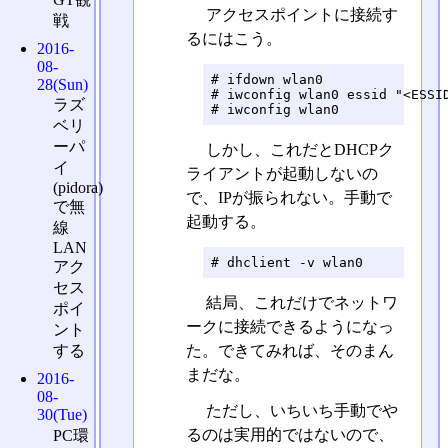
アクセスポイントに接続す
戦
るにはこう。
2016-
08-
# ifdown wlan0

28(Sun)
# iwconfig wlan0 essid "<ESSID
ラズ
# iwconfig wlan0
ベリ
ーパ
しかし、これだとDHCPク
イ
ライアントが起動しないの
(pidora)
で、IPが振られない。手動で
で無
起動する。
線
LAN
# dhclient -v wlan0
アク
セス
結局、これだけでネットワ
ポイ
ークに接続できるようになっ
ント
する
た。できてみれば、そのまん
まだな。
2016-
08-
ただし、いちいち手動でや
30(Tue)
るのは実用的ではないので、
PC環