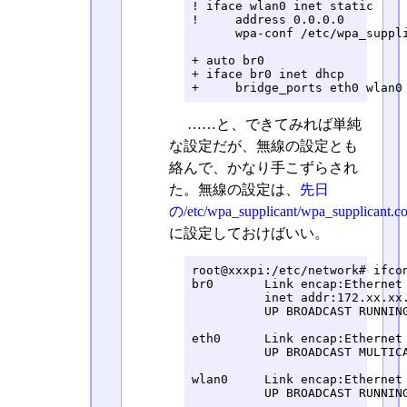
! iface wlan0 inet static

!     address 0.0.0.0

      wpa-conf /etc/wpa_suppli
+ auto br0

+ iface br0 inet dhcp

+     bridge_ports eth0 wlan0
……と、できてみれば単純
な設定だが、無線の設定とも
絡んで、かなり手こずらされ
た。無線の設定は、
先日
の/etc/wpa_supplicant/wpa_supplicant.co
に設定しておけばいい。
root@xxxpi:/etc/network# ifcon
br0       Link encap:Ethernet 
          inet addr:172.xx.xx.
          UP BROADCAST RUNNING
eth0      Link encap:Ethernet 
          UP BROADCAST MULTICA
wlan0     Link encap:Ethernet 
          UP BROADCAST RUNNIN