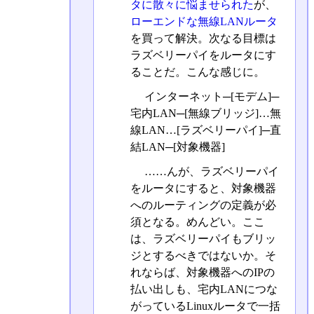
タに散々に悩ませられた
が、
ローエンドな無線LANルータ
を買って解決。次なる目標は
ラズベリーパイをルータにす
ることだ。こんな感じに。
インターネット─[モデム]─
宅内LAN─[無線ブリッジ]…無
線LAN…[ラズベリーパイ]─直
結LAN─[対象機器]
……んが、ラズベリーパイ
をルータにすると、対象機器
へのルーティングの定義が必
須となる。めんどい。ここ
は、ラズベリーパイもブリッ
ジとするべきではないか。そ
れならば、対象機器へのIPの
払い出しも、宅内LANにつな
がっているLinuxルータで一括