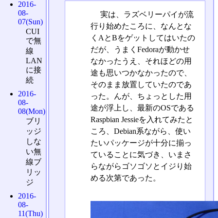
2016-
08-
実は、ラズベリーパイが流
07(Sun)
行り始めたころに、なんとな
CUI
くAとBをゲットしてはいたの
で無
だが、うまくFedoraが動かせ
線
LAN
なかったうえ、それほどの用
に接
途も思いつかなかったので、
続
そのまま放置していたのであ
2016-
った。んが、ちょっとした用
08-
途が浮上し、最新のOSである
08(Mon)
Raspbian Jessieを入れてみたと
ブリ
ころ、Debian系ながら、使い
ッジ
しな
たいパッケージが十分に揃っ
い無
ていることに気づき、いまさ
線ブ
らながらゴソゴソとイジり始
リッ
める次第であった。
ジ
2016-
08-
11(Thu)