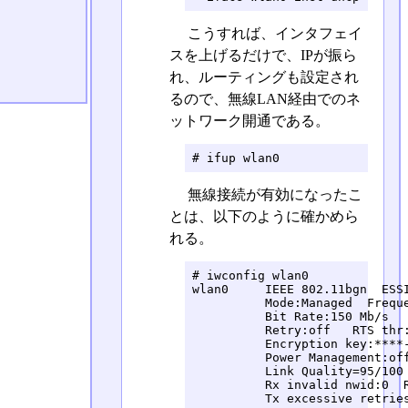
こうすれば、インタフェイ
スを上げるだけで、IPが振ら
れ、ルーティングも設定され
るので、無線LAN経由でのネ
ットワーク開通である。
# ifup wlan0
無線接続が有効になったこ
とは、以下のように確かめら
れる。
# iwconfig wlan0

wlan0     IEEE 802.11bgn  ESSI
          Mode:Managed  Freque
          Bit Rate:150 Mb/s   
          Retry:off   RTS thr:
          Encryption key:****-
          Power Management:off
          Link Quality=95/100 
          Rx invalid nwid:0  R
          Tx excessive retrie