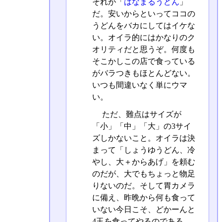
それが「
はなまるうどん
」
だ。安いからといってココの
うどんをバカにしてはイケな
い。オイラ的にはかなりのク
オリティだと思うぞ。何度も
そこかしこの店で食っている
がバラつきもほとんどない。
いつも間違いなく単にウマ
い。
ただ、難点はサイズが
「小」「中」「大」の3サイ
ズしかないこと。オイラは決
まって「しょうゆうどん、冷
やし、大＋からあげ」を頼む
のだが、大でもちょっと物足
りないのだ。そして胃カメラ
に備え、昨晩から何も食って
いない今日こそ、どかーんと
4玉を食ってやるのである。