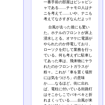
一番手前の部屋はビシャビシ
ャである……チャモロ人はナ
ニを考えて……いや、ナニも
考えてなさすぎなんだよッ!!
台風が去った後にも驚い
た。ホテルのフロントが床上
浸水しとる。オマケに電源が
やられたのか停電しており、
ローソクを灯して業務を行っ
ている。何も考えずに駐車し
てあった車は、飛来物にヤラ
れたのかフロントガラスが
粉々。これが「車を置く場所
には気をつけろ」の意味
か……なるほど。街に出れ
ば、電柱に付いている街路灯
はそこかしこでバキベキと折
れまくっている……台風が来