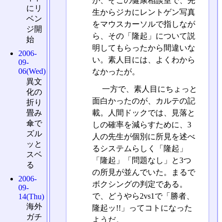
が、そこの健康相談室で、先
にリ
生からジカにレントゲン写真
ベン
をマウスカーソルで指しなが
ジ開
ら、その「隆起」について説
始
明してもらったから間違いな
2006-
い。素人目には、よくわから
09-
06(Wed)
なかったが。
異文
一方で、素人目にちょっと
化の
面白かったのが、カルテの記
折り
畳み
載。人間ドックでは、見落と
傘で
しの確率を減らすために、3
ズル
人の先生が個別に所見を述べ
ッと
るシステムらしく「隆起」
スベ
「隆起」「問題なし」と3つ
る
の所見が並んでいた。まるで
2006-
ボクシングの判定である。
09-
で、どうやら2vs1で「勝者、
14(Thu)
海外
隆起ッ!!」ってコトになった
ガチ
ようだ。