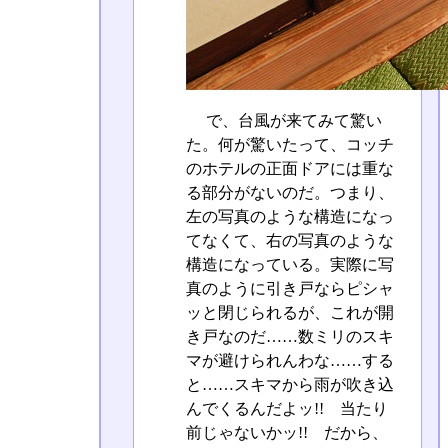
で、台風が来てみて驚い
た。何が驚いたって、コッチ
のホテルの正面ドアには重な
る部分がないのだ。つまり、
左の写真のような構造になっ
てなくて、右の写真のような
構造になっている。実際に写
真のように引き戸ならピシャ
ッと閉じられるが、これが開
き戸なのだ……数ミリのスキ
マが避けられんわな……する
と……スキマから雨が吹き込
んでくるんだよッ!! 当たり
前じゃないかッ!! だから、