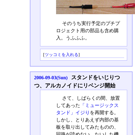
そのうち実行予定のプチプ
ロジェクト用の部品も含め購
入。うふふふ。
[
ツッコミを入れる
]
スタンドをいじりつ
2006-09-03(Sun)
つ、アルカノイドにリベンジ開始
さて、しばらくの間、放置
してあった
「ミュージックス
タンド」イジり
を再開する。
しかし、とりあえず内部の基
板を取り出してみたものの、
回路が読めない。たいした機