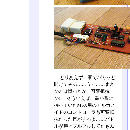
とりあえず、家でパカッと
開けてみる……うっ……まさ
かとは思ったが、可変抵抗
か!? そういえば、遥か昔に
持っていたMSX用のアルカノ
イドのコントローラも可変抵
抗だった気がするよ……パド
ルが時々プルプルしてたもん