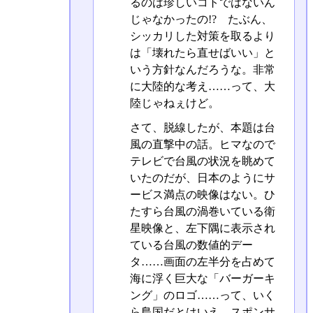
るのは珍しいコトではないん
じゃなかったの!? たぶん、
シッカリした対策を取るより
は「壊れたら直せばいい」と
いう方針なんだろうな。非常
に大陸的な考え……って、大
陸じゃねぇけど。
さて、脱線したが、本題は台
風の直撃中の話。ヒマなので
テレビで台風の状況を眺めて
いたのだが、日本のようにサ
ービス満点の映像はない。ひ
たすら台風の渦巻いている衛
星映像と、左下隅に表示され
ている台風の数値的デー
タ……画面の左半分を占めて
海に浮く巨大な「バーガーキ
ング」のロゴ……って、いく
ら島国だとはいえ、スポンサ