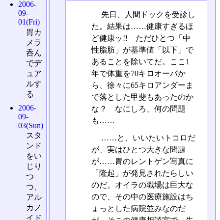
2006-
09-
先日、人間ドックを受診し
01(Fri)
た。結果は……健康すぎるほ
胃カ
ど健康ッ!! ただひとつ「中
メラ
性脂肪」が基準値「以下」で
呑ん
あることを除いてだ。ここ1
でデ
年で体重を70キロオーバか
ュア
ルす
ら、徐々に65キロアンダーま
る
で落とした甲斐もあったのか
2006-
な？ なにしろ、何の問題
09-
も……
03(Sun)
スタ
……と、いいたいトコロだ
ンド
が、実はひとつ大きな問題
をい
が……胃のレントゲン写真に
じり
「隆起」が発見されたらしい
つ
のだ。オイラの職場は巨大な
つ、
ので、その中の医療施設はち
アル
カノ
ょっとした病院並みなのだ
イド