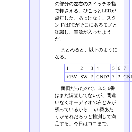
の部分の左右のスイッチを指
で押さえる。ぴこっとLEDが
点灯した。あっけなく、スタ
ンドはPCがそこにあるモノと
認識し、電源が入ったよう
だ。
まとめると、以下のように
なる。
1
2
3
4
5
6
7
+15V
SW
?
GND?
?
?
GN
面倒だったので、3, 5, 6番
はまだ調査してないが、間違
いなくオーディオの右と左が
残っているから、5, 6番あた
りがそれだろうと推測して満
足する。今日はココまで。