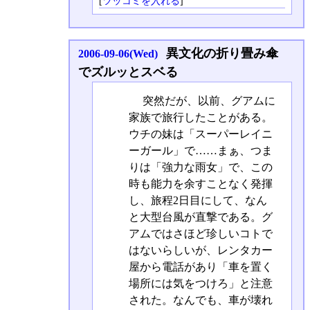
[
ツッコミを入れる
]
異文化の折り畳み傘
2006-09-06(Wed)
でズルッとスベる
突然だが、以前、グアムに
家族で旅行したことがある。
ウチの妹は「スーパーレイニ
ーガール」で……まぁ、つま
りは「強力な雨女」で、この
時も能力を余すことなく発揮
し、旅程2日目にして、なん
と大型台風が直撃である。グ
アムではさほど珍しいコトで
はないらしいが、レンタカー
屋から電話があり「車を置く
場所には気をつけろ」と注意
された。なんでも、車が壊れ