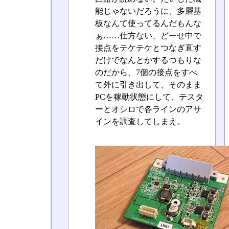
能じゃないだろうに、多層基
板なんて使ってるんだもんな
ぁ……仕方ない、どーせ中で
接点をテケテケとつなぎ直す
だけでなんとかするつもりな
のだから、7個の接点をすべ
て外に引き出して、そのまま
PCを稼動状態にして、テスタ
ーとオシロで各ラインのアサ
インを調査してしまえ。