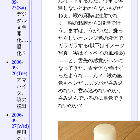
んなコトするんだ。何事も体
09-
23(Sat)
験しないとわからないものだ
デジ
ねぇ。喉の麻酔は注射でな
タル
く、喉の粘膜から3段階で行
文明
う。まずは、うがいだ。嫌っ
開
たらしいオレンジ色の液体で
化……
ガラガラする(以下はイメージ
退
写真、実はイッペイの風邪薬)
化？
……と、舌先の感覚がヘンに
2006-
09-
なってきた。舌全体を焼けず
26(Tue)
ったような……ん!? 喉の感
アマ
覚もヘンだ……ツバが呑み込
バイ
めない。呑み込めないのか、
ダ、
呑み込んでいるのに自覚でき
暁の
ないのか？
脱出
2006-
09-
27(Wed)
疾風
のよ