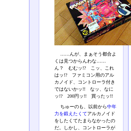
……んが、まぁそう都合よ
くは見つからんわな……
ん？ むむッ!? こッ、これ
はッ!? ファミコン用のアル
カノイド、コントローラ付き
ではないかッ!! なッ、なに
ッ!? 200円ッ!! 買ったッ!!
ちゅーのも、以前から
中年
力を鍛えたくて
アルカノイド
をしたくてたまらなかったの
だ。しかし、コントローラが