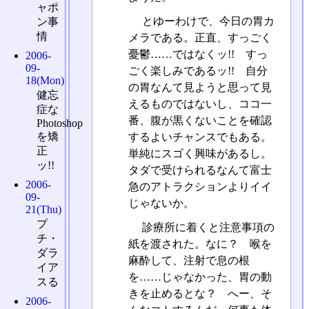
ャポ
とゆーわけで、今日の胃カ
ン事
情
メラである。正直、すっごく
憂鬱……ではなくッ!! すっ
2006-
09-
ごく楽しみであるッ!! 自分
18(Mon)
の胃なんて見ようと思って見
健忘
えるものではないし、ココ一
症な
番、腹が黒くないことを確認
Photoshop
を矯
するよいチャンスでもある。
正
単純にスゴく興味があるし。
ッ!!
タダで受けられるなんて富士
2006-
急のアトラクションよりイイ
09-
じゃないか。
21(Thu)
プ
診療所に着くと注意事項の
チ・
紙を渡された。なに？ 喉を
ダラ
麻酔して、注射で息の根
イア
を……じゃなかった、胃の動
スる
きを止めるとな？ へー、そ
2006-