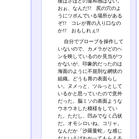
後はさほどの違和感はない。
おぉ、なんだ!? 尻の穴のよ
うにツボんでいる場所がある
ぞ!? コレが胃の入り口なの
か!? おもしれぇ!!
自分でプローブを操作して
いないので、カメラがどのヘ
ンを映しているのか見当がつ
かないが、印象的だったのは
海面のように不規則な網状の
組織。どうも胃の表面らし
い。ヌメっと、ツルっとして
いるかと思っていたので意外
だった。脳ミソの表面ような
ウネウネした模様をしてい
た。ただし、凹みでなく凸状
だ。オモシロいね、コリャ。
なんだか「沙羅曼蛇」な感じ
だといえばわかってもらえる