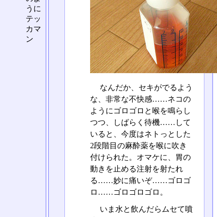
うに
テッ
カマ
ン
なんだか、セキがでるよう
な、非常な不快感……ネコの
ようにゴロゴロと喉を鳴らし
つつ、しばらく待機……して
いると、今度はネトっとした
2段階目の麻酔薬を喉に吹き
付けられた。オマケに、胃の
動きを止める注射を射たれ
る……妙に痛いぞ……ゴロゴ
ロ……ゴロゴロゴロ。
いま水と飲んだらムセて噴