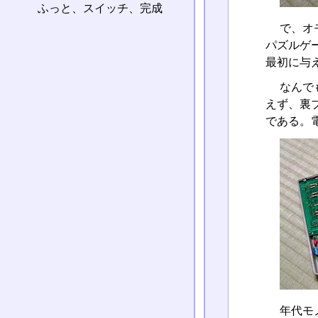
ふっと、スイッチ、完成
で、オ
パズルゲ
最初に与
なんで
えず、裏
である。
年代モ