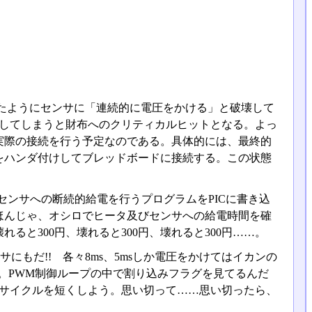
たようにセンサに「連続的に電圧をかける」と破壊して
壊してしまうと財布へのクリティカルヒットとなる。よっ
実際の接続を行う予定なのである。具体的には、最終的
をハンダ付けしてブレッドボードに接続する。この状態
センサへの断続的給電を行うプログラムをPICに書き込
ほんじゃ、オシロでヒータ及びセンサへの給電時間を確
と300円、壊れると300円、壊れると300円……。
サにもだ!! 各々8ms、5msしか電圧をかけてはイカンの
そーか。PWM制御ループの中で割り込みフラグを見てるんだ
Mサイクルを短くしよう。思い切って……思い切ったら、