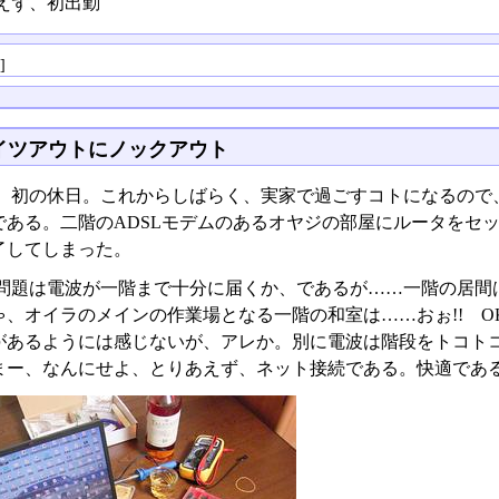
えず、初出勤
る
]
イツアウトにノックアウト
、初の休日。これからしばらく、実家で過ごすコトになるので
である。二階のADSLモデムのあるオヤジの部屋にルータをセ
了してしまった。
問題は電波が一階まで十分に届くか、であるが……一階の居間
ゃ、オイラのメインの作業場となる一階の和室は……おぉ!! OK
があるようには感じないが、アレか。別に電波は階段をトコト
まー、なんにせよ、とりあえず、ネット接続である。快適であ