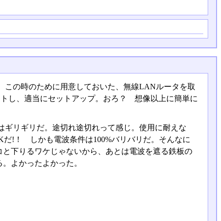
、この時のために用意しておいた、無線LANルータを取
ットし、適当にセットアップ。おろ？ 想像以上に簡単に
はギリギリだ。途切れ途切れって感じ。使用に耐えな
だ!！ しかも電波条件は100%バリバリだ。そんなに
コと下りるワケじゃないから、あとは電波を遮る鉄板の
る。よかったよかった。