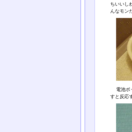
ちいいし
んなモン
電池ボ
すと反応