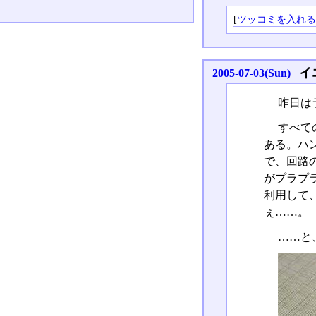
[
ツッコミを入れ
イ
2005-07-03(Sun)
昨日は
すべて
ある。ハ
で、回路
がプラプ
利用して
ぇ……。
……と