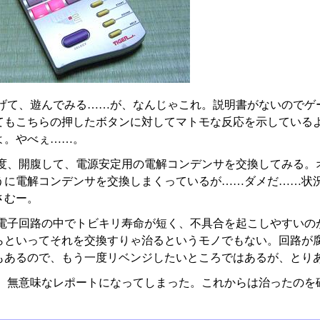
げて、遊んでみる……が、なんじゃこれ。説明書がないのでゲ
てもこちらの押したボタンに対してマトモな反応を示している
よ。やべぇ……。
度、開腹して、電源安定用の電解コンデンサを交換してみる。オ
うに電解コンデンサを交換しまくっているが……ダメだ……状
さむー。
電子回路の中でトビキリ寿命が短く、不具合を起こしやすいの
らといってそれを交換すりゃ治るというモノでもない。回路が
もあるので、もう一度リベンジしたいところではあるが、とり
、無意味なレポートになってしまった。これからは治ったのを