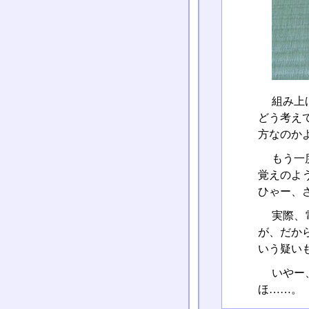
組み上
どう考え
方なのか
もう一
覚えのよ
ひゃー、
実際、
が、だか
いう疑い
いやー
ほ……。