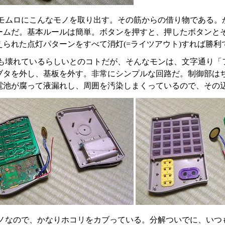
モムロにこんなモノを取り出す。その筋からの借り物である。
ームだ。基本ルールは簡単。ボタンを押すと、押したボタンと
えられた点灯パターンをすべて消灯(=ライツアウト)すれば勝利
も壊れているらしいとのコトだが、そんなモンは、文字通り「
ブタを外し、基板を外す。非常にシンプルな回路だ。制御部は
電池が腐って液漏れし、周囲を汚染しまくっているので、その
ノなので、かなりホコリをカブっている。分解ついでに、いつ