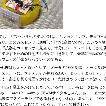
ても、ガスセンサへの接続だけは、ちょっとタンマ。先日述べ
らだ。このガスセンサは300円と非常に高価なので、こいつを
の抵抗器をガスセンサに見立て、十分にシミュレートしてから
に接続するための線を少し長めに引き出して、先端に部品の足
ムウェアの開発を行っていくのである。
変換処理はちょっと置いといて、メータのPWM制御、ヒータ及び
テスト。うむ。ちゃんと針が振れるわい。よっしゃよっしゃ。
う。あまり長く電圧をかけるコトだけはやってはいけない。壊れる
 44msも電圧をかけてしまっているぞ!! しかもヒータにもセン
4msも……44ms？ 44msってPWMサイクルじゃん。あ……
4ms未満でスイッチングできるわきゃないわな。ほんじゃ、PW
s程度になったぞ。これでどうだろう。オシロで確認じゃ。