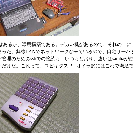
はあるが、環境構築である。デカい机があるので、それの上に
まった。無線LANでネットワークが来ているので、自宅サーバと
管理のためのsshでの接続も、いつもどおり。違いはsambaが
いだけだ。これって、ユビキタス!? オイラ的にはこれで満足