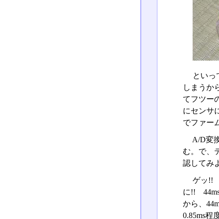
といっ
しまうか
てフツー
にセンサ
でファー
A/D
む。で、
認してみよ
ゲッ!!
に!! 4
から、4
0.85m