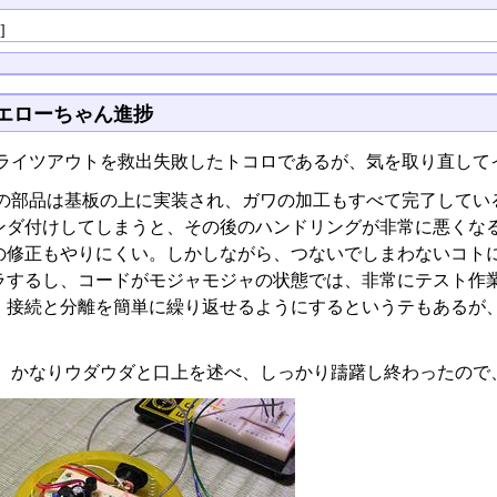
る
]
エローちゃん進捗
ライツアウトを救出失敗したトコロであるが、気を取り直して
の部品は基板の上に実装され、ガワの加工もすべて完了してい
ンダ付けしてしまうと、その後のハンドリングが非常に悪くな
の修正もやりにくい。しかしながら、つないでしまわないコトに
ラするし、コードがモジャモジャの状態では、非常にテスト作
、接続と分離を簡単に繰り返せるようにするというテもあるが
、かなりウダウダと口上を述べ、しっかり躊躇し終わったので