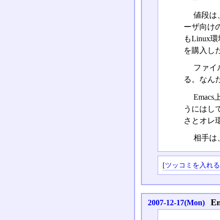
値段は
ーザ向け
もLin
を購入した
ファイル
る。なん
Emac
うにはし
さとオレ
相手は、c
[
ツッコミを入れ
E
2007-12-17(Mon)