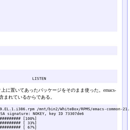
              LISTEN
上に置いてあったパッケージをそのまま使った。emacs-
ルが含まれているからである。
9.EL.1.i386.rpm /mnt/bin2/WhiteBox/RPMS/emacs-common-21.
SA signature: NOKEY, key ID 73307de6

######### [100%]

######### [ 33%]

######### [ 67%]
