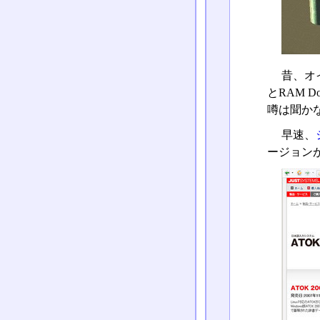
昔、オイ
とRAM 
噂は聞か
早速、
ージョン