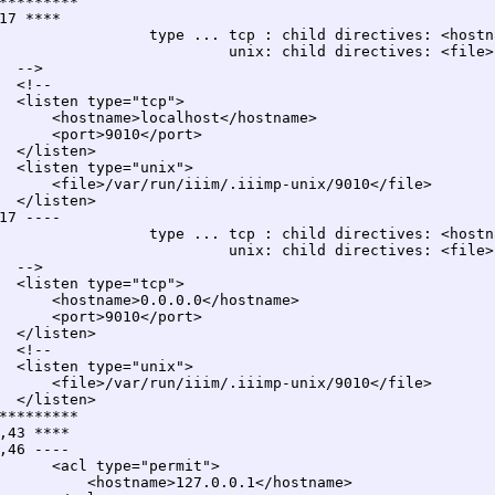
*********

17 ****

                 type ... tcp : child directives: <hostn
                          unix: child directives: <file>

  -->

  <!--

  <listen type="tcp">

      <hostname>localhost</hostname>

      <port>9010</port>

  </listen>

  <listen type="unix">

      <file>/var/run/iiim/.iiimp-unix/9010</file>

  </listen>

17 ----

                 type ... tcp : child directives: <hostn
                          unix: child directives: <file>

  -->

  <listen type="tcp">

      <hostname>0.0.0.0</hostname>

      <port>9010</port>

  </listen>

  <!--

  <listen type="unix">

      <file>/var/run/iiim/.iiimp-unix/9010</file>

  </listen>

*********

,43 ****

,46 ----

      <acl type="permit">

          <hostname>127.0.0.1</hostname>
