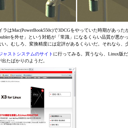
ラはMac(PowerBook550c)で3DCGをやっていた時期が
Doublerを外せ」という対処が「常識」になるくらい品質が悪
ない。むしろ、変換精度には定評があるくらいだ。それなら、
ジャストシステムのサイト
に行ってみる。買うなら、Linux版だな
が出たばかりのようだ。