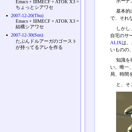
ボーナ
Emacs + IIIMECF + ATOK X3 =
ちょっとシアワセ
基本的
2007-12-20(Thu)
で、それ
Emacs + IIIMECF + ATOK X3 =
結構シアワセ
しかし
2007-12-30(Sun)
自宅のサ
たぶんドルアーガのゴースト
ALIX
は、
が持ってるアレを作る
いものの
知識を
い。唯一
局、時間
と、そ