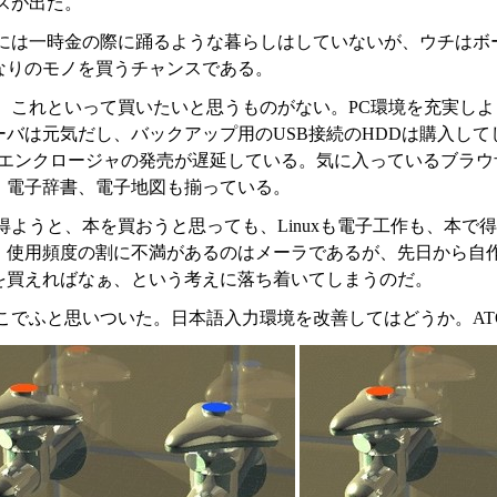
スが出た。
には一時金の際に踊るような暮らしはしていないが、ウチはボ
なりのモノを買うチャンスである。
、これといって買いたいと思うものがない。PC環境を充実しよ
ーバは元気だし、バックアップ用のUSB接続のHDDは購入し
エンクロージャの発売が遅延している。気に入っているブラウザ
、電子辞書、電子地図も揃っている。
得ようと、本を買おうと思っても、Linuxも電子工作も、本
、使用頻度の割に不満があるのはメーラであるが、先日から自
を買えればなぁ、という考えに落ち着いてしまうのだ。
こでふと思いついた。日本語入力環境を改善してはどうか。AT