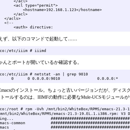
      </acl>

      <acl type="permit">

          <hostname>192.168.1.123</hostname>

      </acl>

  </acls>

  <!--

      <auth> directive:
えず、以下のコマンドで起動して……
co:/etc/iiim # iiimd
ゃんとポートが開いているか確認する。
co:/etc/iiim # netstat -an | grep 9010

     0      0 0.0.0.0:9010                0.0.0.0:*     
Emacsのインストール。ちょっと古いバージョンだが、ディスク
ストールするのは、IIIMFの動作に必要なMule-UCSモジュー
co:/root # rpm -Uvh /mnt/bin2/WhiteBox/RPMS/emacs-21.3-1
nt/bin2/WhiteBox/RPMS/emacs-21.3-19.EL.1.i386.rpm: V3 D
ing...                ##################################
macs-common           ##################################
macs                  ##################################