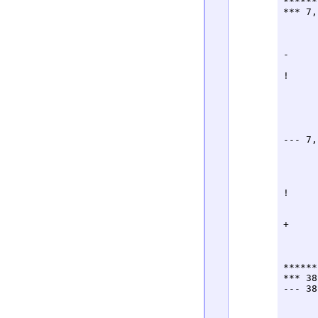
******
*** 7,
      
      
      
-     
      
!     
      
      
      
      
      
--- 7,
      
      
      
      
!     
      
      
+     
      
      
      
******
*** 38
--- 38
      
      