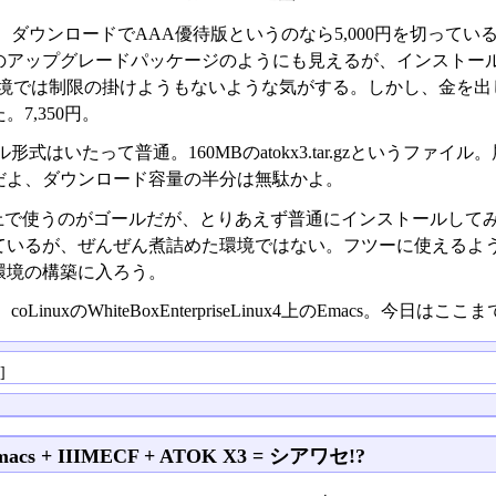
、ダウンロードでAAA優待版というのなら5,000円を切って
のアップグレードパッケージのようにも見えるが、インストー
ux環境では制限の掛けようもないような気がする。しかし、金を
。7,350円。
形式はいたって普通。160MBのatokx3.tar.gzというファイ
だよ、ダウンロード容量の半分は無駄かよ。
s上で使うのがゴールだが、とりあえず普通にインストールしてみる
ているが、ぜんぜん煮詰めた環境ではない。フツーに使えるよ
環境の構築に入ろう。
oLinuxのWhiteBoxEnterpriseLinux4上のEmacs。今日はここ
る
]
macs + IIIMECF + ATOK X3 = シアワセ!?