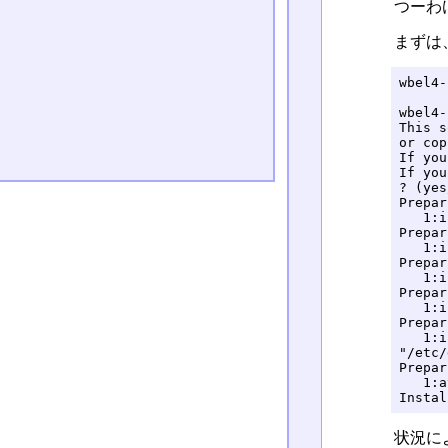
つーわけで
まずは
wbel4-
wbel4-
This s
or cop
If you
If you
? (yes
Prepar
   1:i
Prepar
   1:i
Prepar
   1:i
Prepar
   1:i
Prepar
   1:i
"/etc/
Prepar
   1:a
Instal
状況に