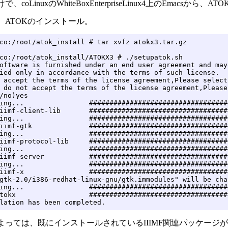
、coLinuxのWhiteBoxEnterpriseLinux4上のEmacsから、AT
、ATOKのインストール。
co:/root/atok_install # tar xvfz atokx3.tar.gz

co:/root/atok_install/ATOKX3 # ./setupatok.sh

oftware is furnished under an end user agreement and may 
ied only in accordance with the terms of such license.

 accept the terms of the license agreement,Please select 
 do not accept the terms of the license agreement,Please
/no)yes

ing...                ##################################
iimf-client-lib       ##################################
ing...                ##################################
iimf-gtk              ##################################
ing...                ##################################
iimf-protocol-lib     ##################################
ing...                ##################################
iimf-server           ##################################
ing...                ##################################
iimf-x                ##################################
gtk-2.0/i386-redhat-linux-gnu/gtk.immodules" will be chan
ing...                ##################################
tokx                  ##################################
lation has been completed.
よっては、既にインストールされているIIIMF関連パッケージ