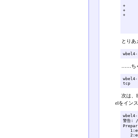
      
+     
+     
+     
      
      
      
とりあ
wbel4-
……ち
wbel4-
tcp   
次は、
elをイン
wbel4-
警告: /m
Prepar
   1:e
   2:e