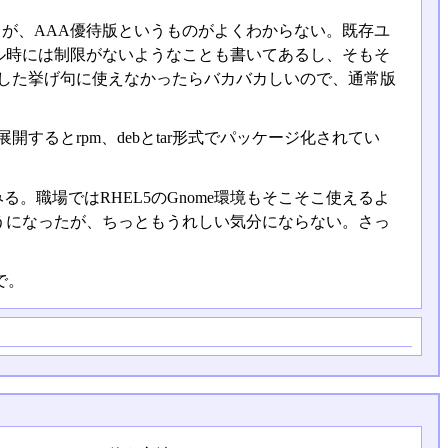
いるが、AAA優待版というものがよくわからない。既存ユ
ル時には制限がないようなことも書いてあるし、そもそ
出した挙げ句に使えなかったらバカバカしいので、通常版
ル。展開するとrpm、debとtar形式でパッケージ化されてい
。職場ではRHEL5のGnome環境もそこそこ使えるよ
うになったが、ちっともうれしい気分にならない。さっ
まで。