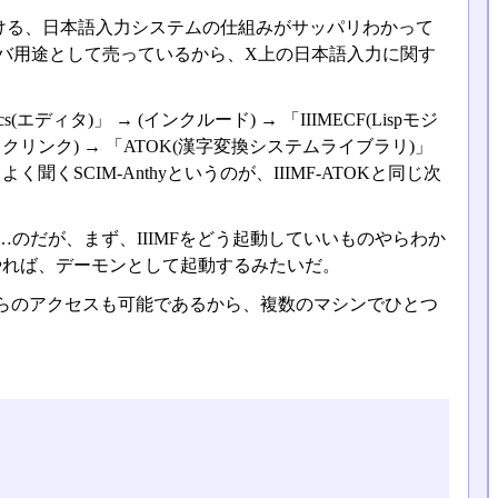
における、日本語入力システムの仕組みがサッパリわかって
ーバ用途として売っているから、X上の日本語入力に関す
ィタ)」 → (インクルード) → 「IIIMECF(Lispモジ
イナミックリンク) → 「ATOK(漢字変換システムライブラリ)」
CIM-Anthyというのが、IIIMF-ATOKと同じ次
行う……のだが、まず、IIIMFをどう起動していいものやらわか
とやれば、デーモンとして起動するみたいだ。
外部からのアクセスも可能であるから、複数のマシンでひとつ