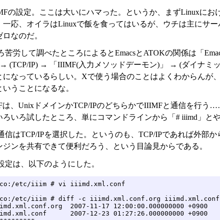
IIMFの設定。ここは大いにハマった。というか、まずLinux
。一応、オイラはLinuxで飯を食ってはいるが、ウチは主にサ
ゼロなのだ。
苦労して調べたところによるとEmacsとATOKの関係は「Emacs(エデ
→ (TCP/IP) → 「IIIMF(入力メソッドデーモン)」 → (ダ
になっているらしい。Xで使う場合のことはよくわからんが、よく聞くS
ということになるな。
ECFは、UnixドメインかTCP/IPのどちらかでIIIMFと通信を
ろいろ試したところ、単にコマンドラインから「# iiimd」
信はTCP/IPを選択した。というのも、TCP/IPであれば
ンジンを共有できて便利だろう、という目論見からである。
dの設定は、以下のようにした。
co:/etc/iiim # vi iiimd.xml.conf

co:/etc/iiim # diff -c iiimd.xml.conf.org iiimd.xml.conf

imd.xml.conf.org  2007-11-17 12:00:00.000000000 +0900

imd.xml.conf      2007-12-23 01:27:26.000000000 +0900
