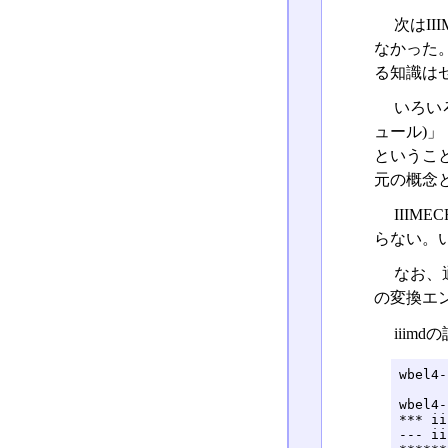
次はI
なかった
る知識は
いろいろ
ュール)」 
ということ
元の概念
IIIM
らない。い
なお、通
の変換エ
iiim
wbel4-
wbel4-
*** ii
--- ii