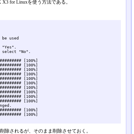
OK X3 for Linuxを使う方法である。
be used

"Yes".

 select "No".

######### [100%]

######### [100%]

######### [100%]

######### [100%]

######### [100%]

######### [100%]

######### [100%]

######### [100%]

######### [100%]

######### [100%]

ged.

######### [100%]

######### [100%]

が削除されるが、そのまま削除させておく。