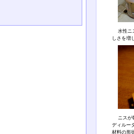
水性ニ
しさを増
ニスが
ディルー
材料の形