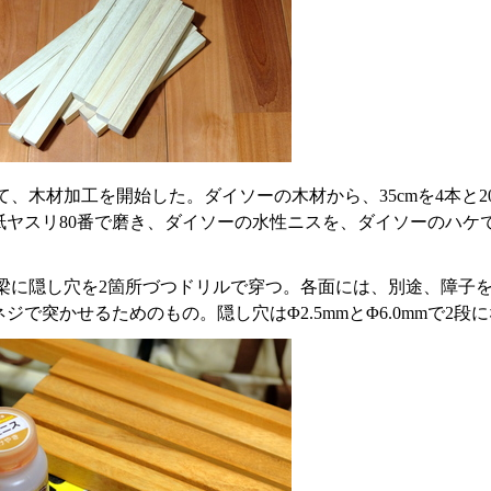
て、木材加工を開始した。ダイソーの木材から、35cmを4本と2
紙ヤスリ80番で磨き、ダイソーの水性ニスを、ダイソーのハケ
梁に隠し穴を2箇所づつドリルで穿つ。各面には、別途、障子
ジで突かせるためのもの。隠し穴はΦ2.5mmとΦ6.0mmで