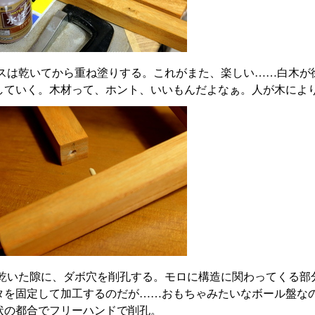
スは乾いてから重ね塗りする。これがまた、楽しい……白木が
していく。木材って、ホント、いいもんだよなぁ。人が木によ
乾いた隙に、ダボ穴を削孔する。モロに構造に関わってくる部
タを固定して加工するのだが……おもちゃみたいなボール盤な
状の都合でフリーハンドで削孔。