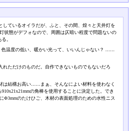
課としているオイラだが、ふと、その間、煌々と天井灯を
ト点灯状態がデフォなので、周囲は仄暗い程度で問題ないの
ある。
、色温度の低い、暖かい光って、いいんじゃない？ ……
入れただけのものだ。自作できないものでもないだろ
材は結構お高い……まぁ、そんなによい材料を使わなく
0x21x21mmの角棒を使用することに決定した。でき
にΦ3mmのたけひご、木材の表面処理のための水性ニス