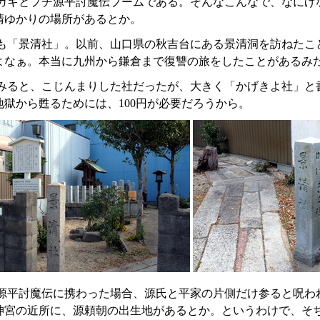
ガキとプチ源平討魔伝ブームである。そんなこんなで、なにげ
清ゆかりの場所があるとか。
も「景清社」。以前、山口県の秋吉台にある景清洞を訪ねたこ
よなぁ。本当に九州から鎌倉まで復讐の旅をしたことがあるみ
みると、こじんまりした社だったが、大きく「かげきよ社」と書
地獄から甦るためには、100円が必要だろうから。
源平討魔伝に携わった場合、源氏と平家の片側だけ参ると呪わ
神宮の近所に、源頼朝の出生地があるとか。というわけで、そ