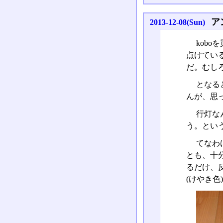
ア
2013-12-08(Sun)
kob
点けてい
だ。むし
となる
んが、思
行灯な
う。とい
てなわ
とも、十分
るだけ、
(けやき色