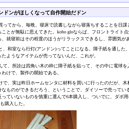
ンドンがほしくなって自作開始だドン
oを買ってから、毎晩、寝床で読書しながら寝落ちすることを日
ることが無駄に思えてきた。kobo gloならば、フロントライ
ろ、就寝前はその程度のほうがリラックスできるし、雰囲気が
と、和室なら行灯(アンドン)ってことになる。障子紙を通した
ったようなアイテムが売ってないんだ、これが。
んて、所詮は四角い木の枠に障子紙を貼って、その中に電球を
うわけで、製作の開始である。
けで、実は昨日ホームセンタに材料を買いに行ったのだが、木
なものができるだろう、ということで、ダイソーで売っている91
反っていないものを慎重に選んで6本購入し、ついでに、ダボ用
)も購入した。