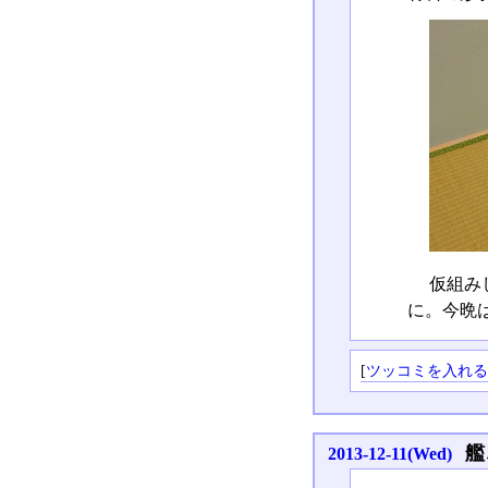
仮組み
に。今晩
[
ツッコミを入れ
艦
2013-12-11(Wed)