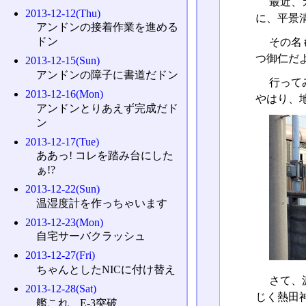
最近、
2013-12-12(Thu)
に、平景
アンドンの接着作業を進める
ドン
その名
つ御仁だ
2013-12-15(Sun)
アンドンの障子に書道だドン
行って
2013-12-16(Mon)
やはり、
アンドンとりあえず完成だド
ン
2013-12-17(Tue)
ああっ! コレを踏み台にした
ぁ!?
2013-12-22(Sun)
温湿度計を作っちゃいます
2013-12-23(Mon)
自宅サーバクラッシュ
2013-12-27(Fri)
ちゃんとしたNICに付け替え
さて、
2013-12-28(Sat)
じく熱田
艦これ、E-3突破