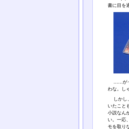
書に目を
……が
わな。し
しかし
いたこと
小説なん
い。一応
モを取り