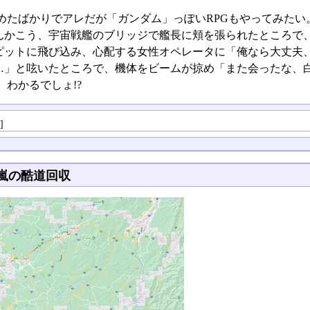
めたばかりでアレだが「ガンダム」っぽいRPGもやってみたい
んかこう、宇宙戦艦のブリッジで艦長に頬を張られたところで
ピットに飛び込み、心配する女性オペレータに「俺なら大丈夫
…」と呟いたところで、機体をビームが掠め「また会ったな、
 わかるでしょ!?
る
]
嵐の酷道回収