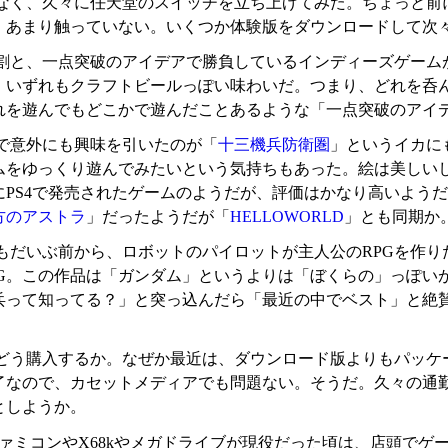
なく、久々に任天堂のスイッチを立ち上げてみた。ちょっと前
、あまり触っていない。いくつか体験版をダウンロードして次
割と、一点突破のアイデアで勝負しているインディーズゲーム
、いずれもクラフトビールっぽい味わいだ。つまり、どれを呑
れを遊んでもどこかで遊んだことあるような「一点突破のアイ
で意外にも興味を引いたのが「
十三機兵防衛圏
」というイカに
ムをゆっくり遊んでみたいという気持ちもあった。絵は美しい
にPS4で発売されたゲームのようだが、評価はかなり高いよう
方のアストラ
」だったようだが「
HELLOWORLD
」とも同期か
もだいぶ前から、ロボットのパイロットが主人公のRPGを作り
PG。この作品は「ガンダム」というよりは「ぼくらの」っぽい
兵って知ってる？」と突っ込んだら「最近の中でベスト」と絶
どう購入するか。なぜか最近は、ダウンロード版よりもパッケ
了なので、カセットメディアでも問題ない。そうだ。久々の通
としようか。
ファミコンやX68kやメガドライブが現役だった頃は、店頭で