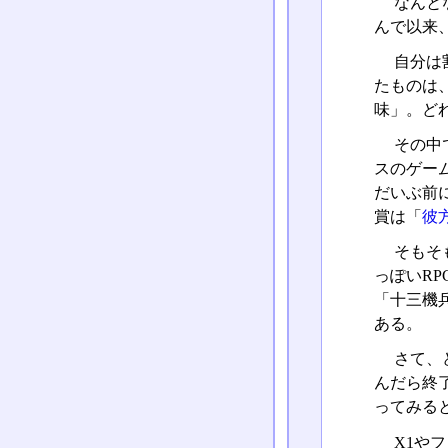
なんと
んで以来
自分は
たものは
味」。ど
その中
スのゲー
だいぶ前
賞は「
彼
そもそ
っぽいR
「十三機
ある。
さて、
んだら終
ってみる
X1や