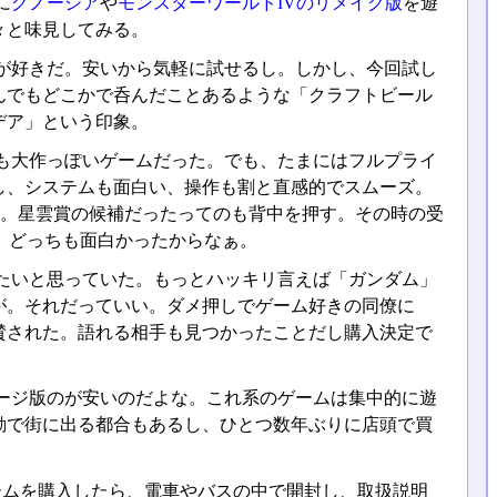
に
グノーシア
や
モンスターワールドIVのリメイク版
を遊
々と味見してみる。
が好きだ。安いから気軽に試せるし。しかし、今回試し
んでもどこかで呑んだことあるような「クラフトビール
デア」という印象。
も大作っぽいゲームだった。でも、たまにはフルプライ
し、システムも面白い、操作も割と直感的でスムーズ。
だ。星雲賞の候補だったってのも背中を押す。その時の受
。どっちも面白かったからなぁ。
たいと思っていた。もっとハッキリ言えば「ガンダム」
が。それだっていい。ダメ押しでゲーム好きの同僚に
賛された。語れる相手も見つかったことだし購入決定で
ージ版のが安いのだよな。これ系のゲームは集中的に遊
勤で街に出る都合もあるし、ひとつ数年ぶりに店頭で買
ゲームを購入したら、電車やバスの中で開封し、取扱説明