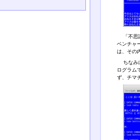
「不思
ベンチャ
は、その
ちなみ
ログラム
ず、チマ