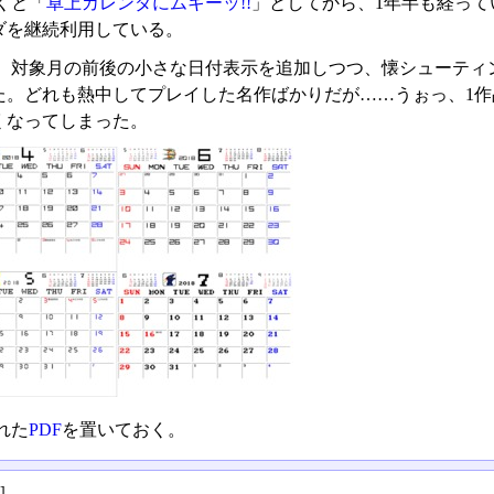
くと「
卓上カレンダにムキーッ!!
」としてから、1年半も経っ
ダを継続利用している。
、対象月の前後の小さな日付表示を追加しつつ、懐シューティ
た。どれも熱中してプレイした名作ばかりだが……うぉっ、1
くなってしまった。
れた
PDF
を置いておく。
る
]