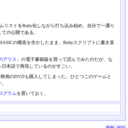
ムリストをRuby化しながら打ち込み始め、自分で一通り
しての公開である。
ASICの構造を生かしたまま、Rubyスクリプトに書き直
のアリス
」の電子書籍版を買って読んでみたのだが、な
を日本語で再現しているのがすごい。
メ映画のDVDも購入してしまった。ひとつこのゲームと
か。
ログラム
を置いておく。
最新
追記