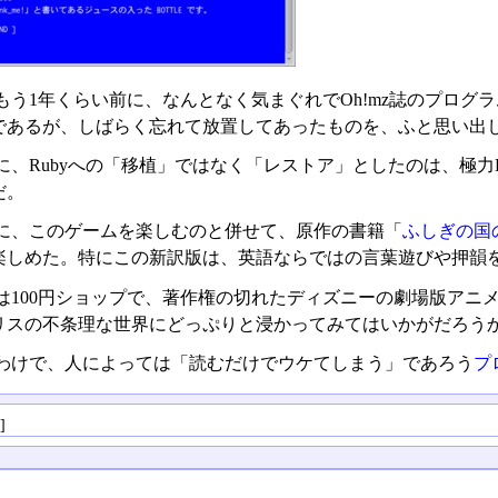
もう1年くらい前に、なんとなく気まぐれでOh!mz誌のプログラ
であるが、しばらく忘れて放置してあったものを、ふと思い出
に、Rubyへの「移植」ではなく「レストア」としたのは、極力B
だ。
に、このゲームを楽しむのと併せて、原作の書籍「
ふしぎの国
楽しめた。特にこの新訳版は、英語ならではの言葉遊びや押韻
は100円ショップで、著作権の切れたディズニーの劇場版アニ
リスの不条理な世界にどっぷりと浸かってみてはいかがだろう
わけで、人によっては「読むだけでウケてしまう」であろう
プ
る
]