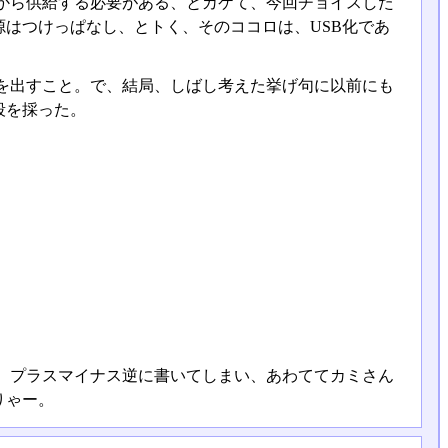
から供給する必要がある、とカケて、今回チョイスした
はつけっぱなし、とトく、そのココロは、USB化であ
を出すこと。で、結局、しばし考えた挙げ句に以前にも
段を採った。
、プラスマイナス逆に書いてしまい、あわててカミさん
りゃー。