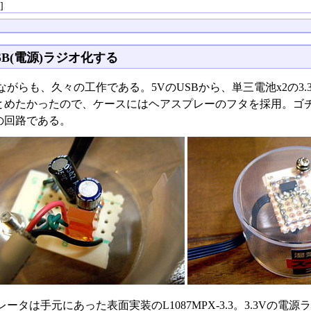
る
]
SB(電源)ラジオ化する
がらも、久々の工作である。5VのUSBから、単三電池x2の3.3
とめたかったので、ケースにはヘアスプレーのフタを採用。ゴチ
の回路である。
ータは手元にあった表面実装のL1087MPX-3.3。3.3V