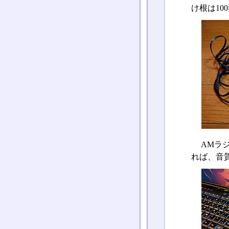
け根は1
AMラ
れば、音