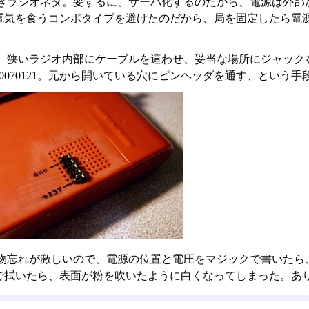
きラジオネタ。要するに、サーバ化するのだから、電源は外部
電気を食うコンポタイプを避けたのだから、局を固定したら電源
、狭いラジオ内部にケーブルを這わせ、妥当な場所にジャック
0070121。元から開いている穴にピンヘッダを通す、という手
物忘れが激しいので、電源の位置と電圧をマジックで書いたら
で拭いたら、表面が粉を吹いたように白くなってしまった。あ