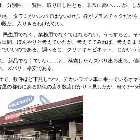
は、分別性、一覧性、取り出し性とも、非常に高い……が、し
のも、タワミがハンパではないのだ。枠がプラスチックだから
10段だ。入りきるわけがない。
、民生用でなく、業務用でなくてはならない。うっすらと、そ
数日間、ぼんやりと考えていたが、考えててみれば、考えるま
レでいいのである。調べると、クリアキャビネット、とかいう
ん、新品でなくていい……と、検索したらズバリ出る出る。値
い。ズバリ、格安である。
けで、数件ほど下見しつつ、デカいワゴン車に乗っているオヤ
古屋の都心にある類似の店を数店ばかり下見したが、軽く3〜5