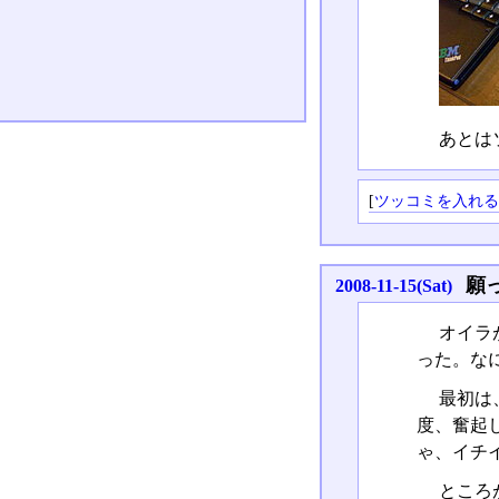
あとは
[
ツッコミを入れ
願
2008-11-15(Sat)
オイラ
った。な
最初は
度、奮起
ゃ、イチ
ところ