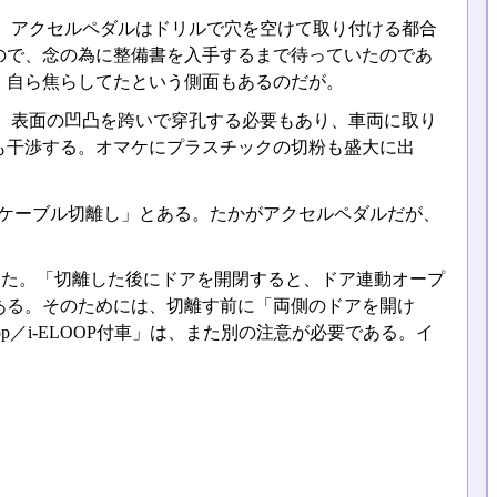
、アクセルペダルはドリルで穴を空けて取り付ける都合
ので、念の為に整備書を入手するまで待っていたのであ
、自ら焦らしてたという側面もあるのだが。
。表面の凹凸を跨いで穿孔する必要もあり、車両に取り
も干渉する。オマケにプラスチックの切粉も盛大に出
)ケーブル切離し」とある。たかがアクセルペダルだが、
あった。「切離した後にドアを開閉すると、ドア連動オープ
ある。そのためには、切離す前に「両側のドアを開け
p／i-ELOOP付車」は、また別の注意が必要である。イ