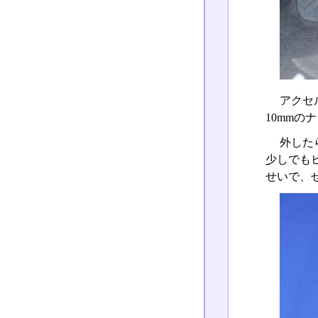
アクセ
10mm
外した
少しでも
せいで、