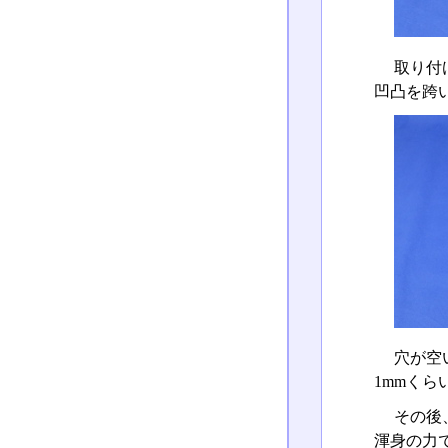
取り付
凹凸を跨
穴が空
1mmく
その後
渾身の力