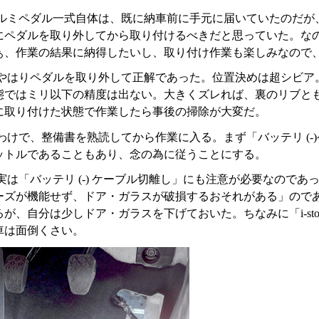
ルミペダル一式自体は、既に納車前に手元に届いていたのだが
にペダルを取り外してから取り付けるべきだと思っていた。な
ぁ、作業の結果に納得したいし、取り付け作業も楽しみなので
やはりペダルを取り外して正解であった。位置決めは超シビア
態ではミリ以下の精度は出ない。大きくズレれば、裏のリブと
に取り付けた状態で作業したら事後の掃除が大変だ。
わけで、整備書を熟読してから作業に入る。まず「バッテリ (-
ットルであることもあり、念の為に従うことにする。
実は「バッテリ (-) ケーブル切離し」にも注意が必要なので
ーズが機能せず、ドア・ガラスが破損するおそれがある」ので
が、自分は少しドア・ガラスを下げておいた。ちなみに「i-sto
車は面倒くさい。