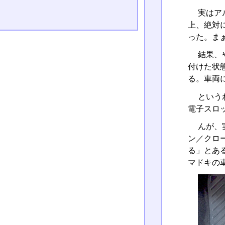
実はア
上、絶対
った。ま
結果、
付けた状
る。車両
という
電子スロ
んが、
ン／クロ
る」とある
マドキの