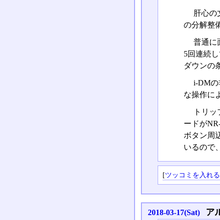
肝心の
の分解整
普通に
5回連続し
ダウンの
i-D
な操作に
トリッ
ードがN
ボタン周
いるので
[
ツッコミを入れ
ア
2018-03-17(Sat)