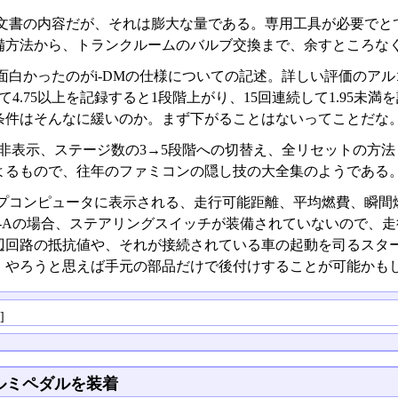
文書の内容だが、それは膨大な量である。専用工具が必要でと
備方法から、トランクルームのバルブ交換まで、余すところな
面白かったのがi-DMの仕様についての記述。詳しい評価のア
て4.75以上を記録すると1段階上がり、15回連続して1.95
条件はそんなに緩いのか。まず下がることはないってことだな
Mの非表示、ステージ数の3→5段階への切替え、全リセットの方
よるもので、往年のファミコンの隠し技の大全集のようである
プコンピュータに表示される、走行可能距離、平均燃費、瞬間
R-Aの場合、ステアリングスイッチが装備されていないので、走
辺回路の抵抗値や、それが接続されている車の起動を司るスタ
、やろうと思えば手元の部品だけで後付けすることが可能かも
る
]
ルミペダルを装着