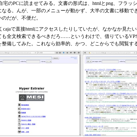
宅のPCに読ませてみる。文書の形式は、htmlとpng、フラッシュ
になる。んが、一部のメニューが動かず、大半の文書に移動できな
いのだが、不便だ。
くcajaで直接htmlにアクセスしたりしていたが、なかなか見
も全文検索できるべきだろ……というわけで、借りているVPSに全文
を整備してみた。これなら効率的、かつ、どこからでも閲覧す