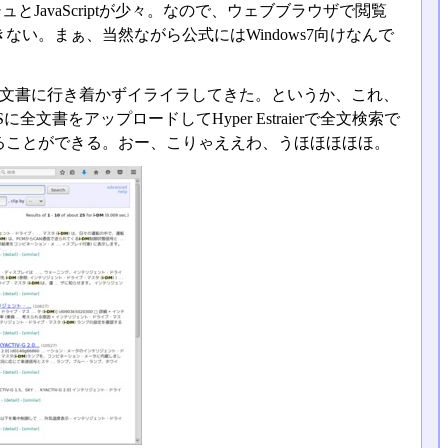
とJavaScriptが少々。なので、ウェブブラウザで閲覧
い。まぁ、当然ながら公式にはWindows7向けなんで
たい文書に行き着かずイライラしてきた。というか、これ、
書をアップロードしてHyper Estraierで全文検索で
ることができる。おー、こりゃええわ、うほほほほほ。