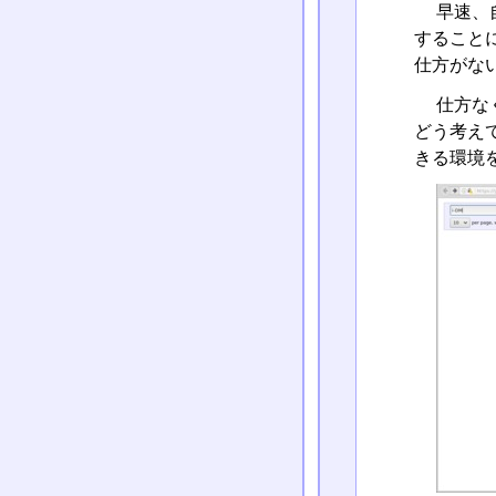
早速、自
すること
仕方がな
仕方な
どう考えて
きる環境