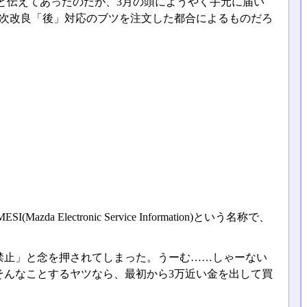
と伝えてあったのだが、3月の頭にようやく手元に届い
年次改良「後」対応のブツを注文した都合によるものだろ
ectronic Service Information)という名称で、
は禁止」と念を押されてしまった。うーむ……しゃーない
そんなことするヤツなら、最初から3万近い金を出して買