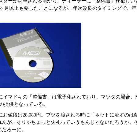
スターが納車される前から、ディーラーに「整備書」が欲しい
2ヶ月以上も要したことになるが、年次改良のタイミングで、
マドキの「整備書」は電子化されており、マツダの場合、MESI(Mazda El
での提供となっている。
にお値段は28,080円。ブツを渡される時に「ネットに流すの
れんが、そりゃちょっと失礼っていうもんじゃないだろうか。
いだろーに。