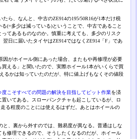
なんと、中古のZE914の195/50R16が1本だけ税
いる(=多少は減っている)ということで、中古であること
とってあるものなのか。慎重に考えても、多少のリスク
日に届いたタイヤはZE914ではなくZE914「F」であ
原因がホイール側にあった場合、またもや再修理が必要
も買える」と聞いたので、実際ホイール1本がいくらで買
買えるかは知っていたのだが、特に値上げもなくその値段
今度こそすべての問題の解決を目指してピット作業
を済
に置いてある。スローパンクチャも起こしているが、ロ
後を走る程度のことには使えるはずだ。あとはホイールの
のと、裏から外すのでは、難易度が異なる。普通はしな
ても修理できるので、そうしたくなるのだが、ホイール