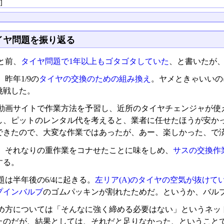
る
]
イヤ問題を振り返る
と前、
タイヤ問題で1年以上もゴタゴタしていた
、と書いたが
昨年1/9の
タイヤの交換のための組み換え
。ヤメときゃいいの
挑戦した。
動画サイトで作業方法を予習し、近所のタイヤチェンジャが使
し、ピットのレンタル代を考えると、業者に任せたほうが安かっ
できたので、大変な作業ではあったが、あー、楽しかった、で
、それなりの重作業をコナせたことに味をしめ、
サスの交換作
する。
題は半年後の6/4に起きる。
左リア(A)のタイヤの空気が抜けて
プインバルブ
のゴムパッキンが割れたためだ。というか、バル
め方については「そんなに強く締める必要はない」というネッ
たのだが、結果としては、それだと足りなかった、ということ