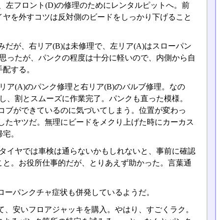
て、左フロント(D)の修理のためにレンタルピットへ。前
イヤを外すコツは反対側のビードをしっかり下げること
みだが、右リア(B)は未修理で、左リア(A)はスローパン
も思ったが、パンクの程度は十分に軽いので、内側から自
手配する。
リア(A)のパンク修理と右リア(B)のバルブ修理。なの
プし、割とスムーズに作業完了。パンクも直った模様。
にコブができているのに気づいてしまう。位置が変わっ
をしたヤツだ。無理にビードをメクり上げた時にカーカス
帰宅。
ちタイヤでは車検は通らないかもしれないと、事前に確認
こと。お役所仕事的だが、とりあえず助かった。言葉通
ローパンクチャ症状も併発しているようだ。
て、安いフロアジャッキを購入。やはり、すごくラク。