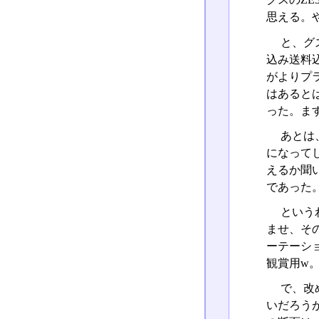
思える。
と、グズ
込み送料
がよりプ
はあるとは
った。ま
あとは
になって
えるか聞
であった
という
ませ、そ
ーテーシ
観賞用w
で、改
いだろう