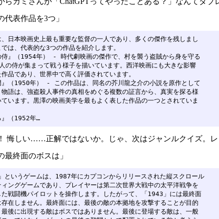
がらカミさんが「ChatGPTってやったことある？」なんてタ
の代表作品を3つ」
は、日本映画史上最も重要な監督の一人であり、多くの傑作を残しまし

では、代表的な3つの作品を紹介します。

侍』（1954年） - 時代劇映画の傑作で、村を襲う盗賊から身を守る

7人の侍が集まって戦う様子を描いています。西洋映画にも大きな影響

た作品であり、世界中で高く評価されています。

』（1950年） - この作品は、同名の芥川龍之介の小説を原作として

。物語は、強盗殺人事件の真相をめぐる複数の証言から、真実を探る様

いています。黒澤の映画美学を最もよく表した作品の一つとされていま

』（1952年…
！ 悔しい……正解ではないか。じゃ、次はジャンルクイズ。レ
3の最終面のボスは」
3」というゲームは、1987年にカプコンからリリースされた縦スクロール

ティングゲームであり、プレイヤーは第二次世界大戦中の太平洋戦争を

た戦闘機パイロットを操作します。したがって、「1943」には最終面

は存在しません。最終面には、最後の敵の本拠地を攻撃することが目的

、最後に出現する敵はボスではありません。最後に登場する敵は、一般
