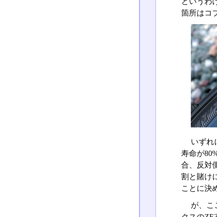
というわ
箇所はコ
いずれ
寿命が8
合、反対
割と賭け
ことに決
が、こ
クスのZ