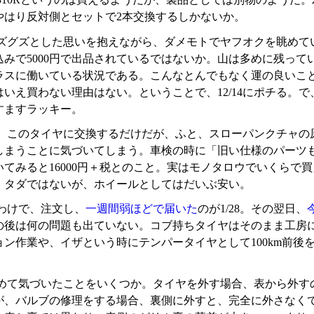
やはり反対側とセットで2本交換するしかないか。
グズとした思いを抱えながら、ダメモトでヤフオクを眺めていたら、
込みで5000円で出品されているではないか。山は多めに残って
ラスに働いている状況である。こんなとんでもなく運の良いこ
いえ買わない理由はない。ということで、12/14にポチる。で、翌
すますラッキー。
、このタイヤに交換するだけだが、ふと、スローパンクチャの
しまうことに気づいてしまう。車検の時に「旧い仕様のパーツ
いてみると16000円＋税とのこと。実はモノタロウでいくらで
。タダではないが、ホイールとしてはだいぶ安い。
わけで、注文し、
一週間弱ほどで届いた
のが1/28。その翌日、
の後は何の問題も出ていない。コブ持ちタイヤはそのまま工房
ョン作業や、イザという時にテンパータイヤとして100km前
。
めて気づいたことをいくつか。タイヤを外す場合、表から外す
が、バルブの修理をする場合、裏側に外すと、完全に外さなく