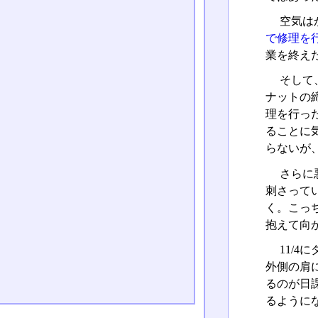
空気は
で修理を
業を終え
そして
ナットの
理を行っ
ることに
らないが
さらに悪
刺さって
く。こっ
抱えて向
11/
外側の肩
るのが日
るように