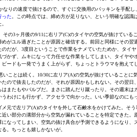
かなりの速度で抜けるので、すぐに交換用のパッキンを手配し
行った
。この時点では、締め方が足りない、という明確な認識
た。
、その3ヶ月後の9/11に右リア(C)のタイヤの空気が抜けてい
締めがユル過ぎたことが原因と確信する。前回と同様にその翌週
たのだが、3度目ということで作業をナメていたためか、タイ
気づかず、ムキになって力任せな作業をしてしまい、タイヤや
、ビードも一発でうまく上がらず、ちょっとトラウマを抱えて
いことは続く。10/30に左リア(A)の空気が抜けていることに
いたので抜去したのだが、それが原因かもしれない。その翌日、
ちはまたもやバルブだ。まさに踏んだり蹴ったり。その週末は
かうわけにも行かず、アクセラで向かった。いい季節なのにも
4にダメ元で左リア(A)のタイヤを外して石鹸水をかけてみた。
に近い部分の溝部分から空気が漏れていることを特定できた。
課になってしまい、空気の抜け具合が予測できるようになり、
なる。ちっとも嬉しかないが。