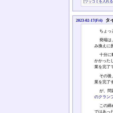
[
ツッコミを入れ
タ
2023-02-17(Fri)
ちょっ
発端は、
み換えに
十分に
かかった
業を完了
その後
業を完了
が、問
のクラン
この締
ではあっ