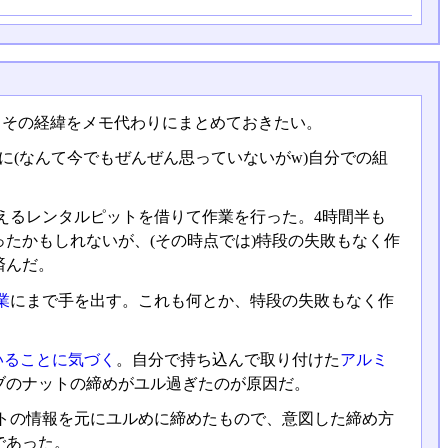
、その経緯をメモ代わりにまとめておきたい。
に(なんて今でもぜんぜん思っていないがw)自分での組
えるレンタルピットを借りて作業を行った。4時間半も
たかもしれないが、(その時点では)特段の失敗もなく作
済んだ。
業
にまで手を出す。これも何とか、特段の失敗もなく作
いることに気づく
。自分で持ち込んで取り付けた
アルミ
ブのナットの締めがユル過ぎたのが原因だ。
トの情報を元にユルめに締めたもので、意図した締め方
であった。