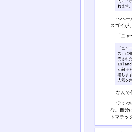
的に「
れます
へへー
スゴイが
「ニャ
「ニャ
ズ」に登
売された
Isla
が敵キ
場しま
人気を
なんで
つぅわ
な。自分
トマチッ