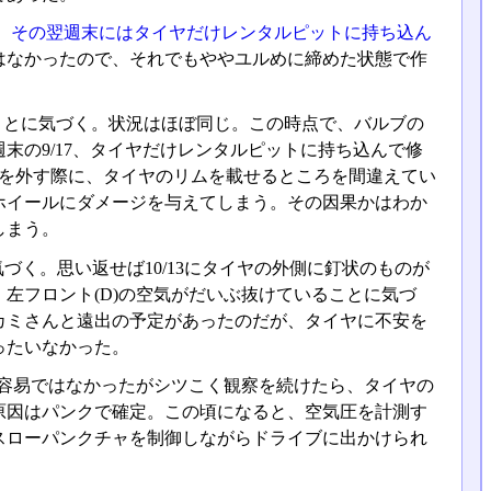
、
その翌週末にはタイヤだけレンタルピットに持ち込ん
はなかったので、それでもややユルめに締めた状態で作
ることに気づく。状況はほぼ同じ。この時点で、バルブの
末の9/17、タイヤだけレンタルピットに持ち込んで修
ヤを外す際に、タイヤのリムを載せるところを間違えてい
ホイールにダメージを与えてしまう。その因果かはわか
しまう。
気づく。思い返せば10/13にタイヤの外側に釘状のものが
左フロント(D)の空気がだいぶ抜けていることに気づ
カミさんと遠出の予定があったのだが、タイヤに不安を
ったいなかった。
そう容易ではなかったがシツこく観察を続けたら、タイヤの
原因はパンクで確定。この頃になると、空気圧を計測す
スローパンクチャを制御しながらドライブに出かけられ