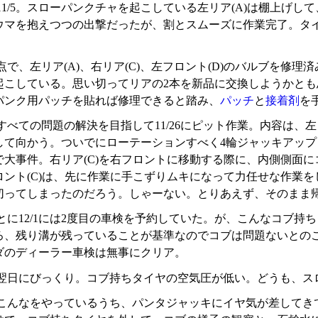
11/5。スローパンクチャを起こしている左リア(A)は棚上げし
ウマを抱えつつの出撃だったが、割とスムーズに作業完了。タ
で、左リア(A)、右リア(C)、左フロント(D)のバルブを修理済
起こしている。思い切ってリアの2本を新品に交換しようかと
パンク用パッチを貼れば修理できると踏み、
パッチ
と
接着剤
を
べての問題の解決を目指して11/26にピット作業。内容は、左
して向かう。ついでにローテーションすべく4輪ジャッキアッ
で大事件。右リア(C)を右フロントに移動する際に、内側側面
ロント(C)は、先に作業に手こずりムキになって力任せな作業
切ってしまったのだろう。しゃーない。とりあえず、そのまま
とに12/1には2度目の車検を予約していた。が、こんなコブ持
ろ、残り溝が残っていることが基準なのでコブは問題ないとの
ダのディーラー車検は無事にクリア。
翌日にびっくり。コブ持ちタイヤの空気圧が低い。どうも、ス
こんなをやっているうち、パンタジャッキにイヤ気が差してき