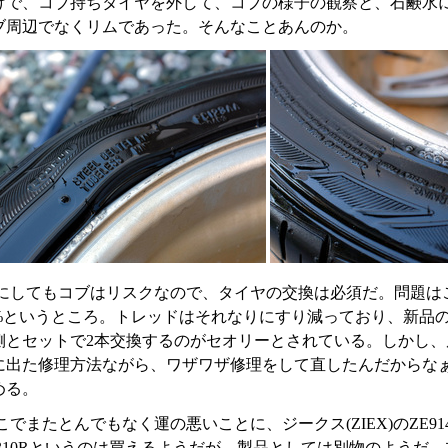
けで、コブ持ちタイヤを外して、コブの様子の観察と、石鹸水
ブ周辺でなくリムであった。そんなことあんのか。
にしてもコブはリスクなので、タイヤの交換は必須だ。問題はこの
0%というところ。トレッドはそれなりにすり減っており、新品
側とセットで2本交換するのがセオリーとされている。しかし、
に出た修理方法ながら、ワザワザ修理をして直したんだからな
める。
こでまたとんでもなく運の悪いことに、ジークス(ZIEX)のZE
E310Rというのは買えるようだが、製品としては別物のようだ