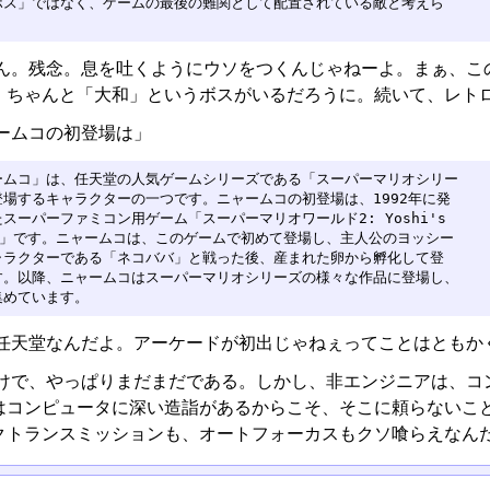
ボス」ではなく、ゲームの最後の難関として配置されている敵と考えら

。
ん。残念。息を吐くようにウソをつくんじゃねーよ。まぁ、この
、ちゃんと「大和」というボスがいるだろうに。続いて、レトロ
ームコの初登場は」
ームコ」は、任天堂の人気ゲームシリーズである「スーパーマリオシリー

場するキャラクターの一つです。ニャームコの初登場は、1992年に発

スーパーファミコン用ゲーム「スーパーマリオワールド2: Yoshi's

nd」です。ニャームコは、このゲームで初めて登場し、主人公のヨッシー

ャラクターである「ネコババ」と戦った後、産まれた卵から孵化して登

す。以降、ニャームコはスーパーマリオシリーズの様々な作品に登場し、

集めています。
任天堂なんだよ。アーケードが初出じゃねぇってことはともか
けで、やっぱりまだまだである。しかし、非エンジニアは、コ
はコンピュータに深い造詣があるからこそ、そこに頼らないこ
クトランスミッションも、オートフォーカスもクソ喰らえなん