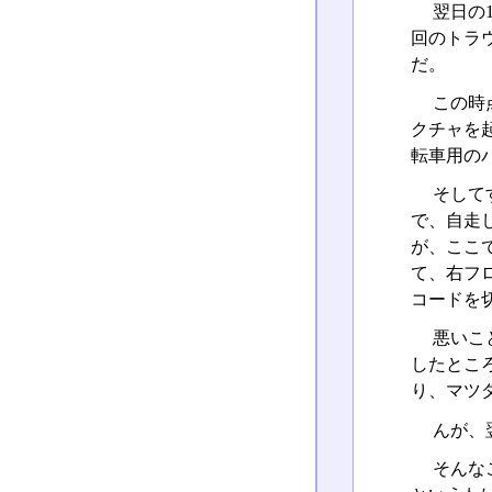
翌日の
回のトラ
だ。
この時点
クチャを
転車用の
そしてす
で、自走
が、ここ
て、右フ
コードを
悪いこ
したとこ
り、マツ
んが、
そんな