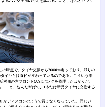
によるパンク箇所の特定を試みる……と、なんとパンク
時点で、タイヤ交換から7000km走っており、残りの
のタイヤとは直径が変わっているのである。こういう場
反対側の左フロント(A)はパンクを修理したばかりだ。
ぁ……と、悩んだ挙げ句、1本だけ新品タイヤに交換する
914Fがディスコンのようで買えなくなっていた。同じジー
。左右で違うタイヤというのも、だいぶ避けるべき状況に