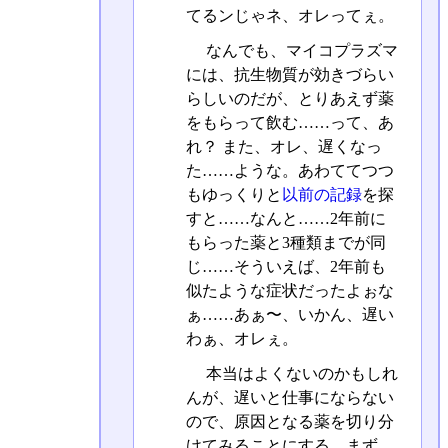
てるンじゃネ、オレってぇ。
なんでも、マイコプラズマ
には、抗生物質が効きづらい
らしいのだが、とりあえず薬
をもらって飲む……って、あ
れ？ また、オレ、遅くなっ
た……ような。あわててつつ
もゆっくりと
以前の記録
を探
すと……なんと……2年前に
もらった薬と3種類までが同
じ……そういえば、2年前も
似たような症状だったよぉな
ぁ……あぁ〜、いかん、遅い
わぁ、オレぇ。
本当はよくないのかもしれ
んが、遅いと仕事にならない
ので、原因となる薬を切り分
けてみることにする。まず