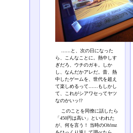
……と、次の日になった
ら、こんなことに。熱中しす
ぎだろ、ウチのガキ。しか
し、なんだかアレだ。昔、熱
中したゲームを、世代を超え
て楽しめるって……もしかし
て、これがシアワセってヤツ
なのかいッ!?
このことを同僚に話したら
「450円は高い」といわれた
が、何を言う！ 当時のOh!mz
をひっくり返して調べたら、