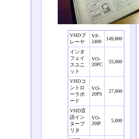
VHDプ
VP-
149,800
2400
レーヤ
インタ
フェイ
VO-
55,000
20PC
スユニ
ット
VHDコ
ントロ
VO-
27,000
20PS
ーラボ
ード
VHD言
語イン
VO-
5,000
20IP
タープ
リタ