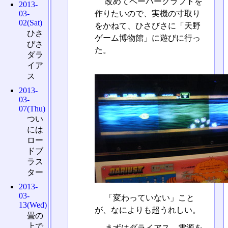
改めてペーパークラフトを
2013-
作りたいので、実機の寸取り
03-
02(Sat)
をかねて、ひさびさに「天野
ひさ
ゲーム博物館」に遊びに行っ
びさ
た。
ダラ
イア
ス
2013-
03-
07(Thu)
つい
には
ロー
ドブ
ラス
ター
2013-
03-
「変わっていない」こと
13(Wed)
が、なによりも超うれしい。
畳の
上で
まずはダライアス。電源を