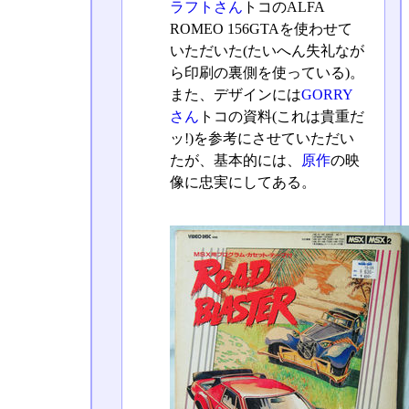
ラフトさん
トコのALFA
ROMEO 156GTAを使わせて
いただいた(たいへん失礼なが
ら印刷の裏側を使っている)。
また、デザインには
GORRY
さん
トコの資料(これは貴重だ
ッ!)を参考にさせていただい
たが、基本的には、
原作
の映
像に忠実にしてある。