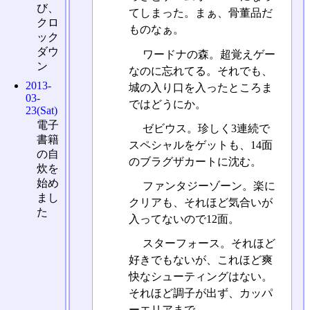
び、
てしまった。まぁ、骨董品だ
クロ
ものなぁ。
ック
ダウ
ワードナの森。超覚えゲー
ン
なのに忘れてる。それでも、
2013-
城の入り口を入ったところま
03-
ではどうにか。
23(Sat)
電子
ゼビウス。珍しく3連続で
書籍
スペシャルをゲットも、14面
の自
のブラグザカートに沈む。
炊を
始め
ファンタジーゾーン。楽に
まし
クリアも、それほど気合いが
た
入ってないので12面。
スターフォース。それほど
好きでもないが、これほど爽
快なシューティングはない。
それほど調子が出ず、カッパ
ーエリアまで。