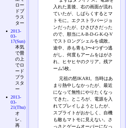
ロー
入れた直後、右の画面が流れ
ドブ
ていたが、しばらくするとマ
ラス
トモに。エクストラバージョ
ター
ンだったが、ひさびさだった
2013-
ので、順当にA-B-D-G-K-Q-V
03-
でストロングシェルを成敗。
17(Sun)
本気
途中、赤も青も3〜4つずつ逃
で畳
がし、何度もアームをはがさ
の上
れ、ヒヤヒヤのクリア。残ア
でロ
ーム5枚。
ード
ブラ
元祖の怒IKARI。当時はあ
スタ
まり熱中しなかったが、最近
ー
になって無性にやりたくなっ
2013-
てきた。ところが、電源を入
03-
れてプレイしようとしたが、
21(Thu)
スプライトがおかしく、自機
オ
レ、
も敵もマトモに見えない。さ
再
っさとゲームオーバーになっ