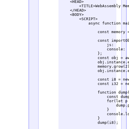
    <HEAD>

        <TITLE>WebAssembly Mem
    </HEAD>

    <BODY>

        <SCRIPT>

            async function mai
                const memory 
                const importOb
                    js:       
                    console:  
                };

                const obj = a
                obj.instance.e
                memory.grow(2)
                obj.instance.e
                const i8 = new
                const i32 = ne
                function dump(
                    const dump
                    for(let p 
                        dump.p
                    }

                    console.lo
                }

                dump(i8);
