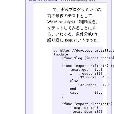
で、実践プログラミングの
前の最後のテストとして、
WebAssemblyの「制御構造」
をテストしてみることにす
る。いわゆる、条件分岐(if)、
繰り返し(loop)というヤツだ。
;; https://developer.mozilla.o
(module

    (func $log (import "consol
    (func (export "ifTest") (p
        local.get   $val

        if  (result i32)

            i32.const   456   
        else

            i32.const   123   
        end

        call        $log

    )

    (func (export "loopTest") 
        (local $i i32)

        (local $sum i32)
