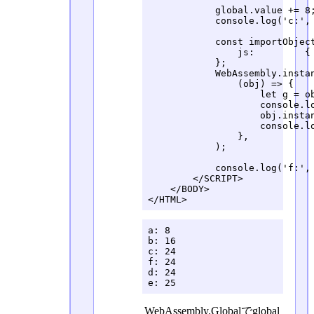
            global.value += 8;
            console.log('c:', 
            const importObject
                js:         { 
            };

            WebAssembly.instan
                (obj) => {

                    let g = ob
                    console.lo
                    obj.instan
                    console.lo
                },

            );

            console.log('f:', 
        </SCRIPT>

    </BODY>

</HTML>
a: 8

b: 16

c: 24

f: 24

d: 24

e: 25
WebAssembly.Globalでglobal