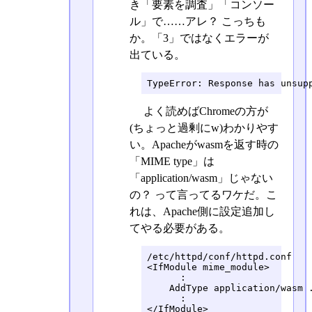
き「要素を調査」「コンソー
ル」で……アレ？ こっちも
か。「3」ではなくエラーが
出ている。
TypeError: Response has unsup
よく読めばChromeの方が
(ちょっと過剰にw)わかりやす
い。Apacheがwasmを返す時の
「MIME type」は
「application/wasm」じゃない
の？ って言ってるワケだ。こ
れは、Apache側に設定追加し
てやる必要がある。
/etc/httpd/conf/httpd.conf

<IfModule mime_module>

      :

    AddType application/wasm .
      :

</IfModule>