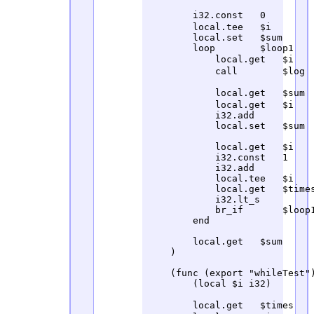
        i32.const   0        
        local.tee   $i

        local.set   $sum

        loop        $loop1

            local.get   $i   
            call        $log

            local.get   $sum 
            local.get   $i

            i32.add

            local.set   $sum

            local.get   $i    
            i32.const   1

            i32.add

            local.tee   $i

            local.get   $times
            i32.lt_s          
            br_if       $loop1
        end

        local.get   $sum

    )

    (func (export "whileTest")
        (local $i i32)

        local.get   $times   