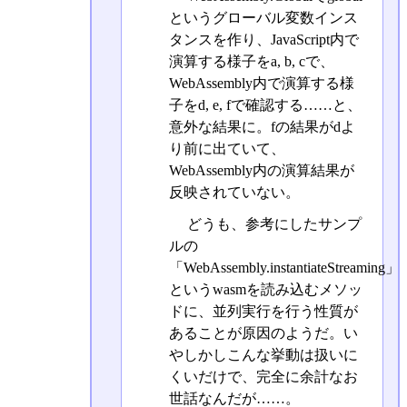
というグローバル変数インス
タンスを作り、JavaScript内で
演算する様子をa, b, cで、
WebAssembly内で演算する様
子をd, e, fで確認する……と、
意外な結果に。fの結果がdよ
り前に出ていて、
WebAssembly内の演算結果が
反映されていない。
どうも、参考にしたサンプ
ルの
「WebAssembly.instantiateStreaming」
というwasmを読み込むメソッ
ドに、並列実行を行う性質が
あることが原因のようだ。い
やしかしこんな挙動は扱いに
くいだけで、完全に余計なお
世話なんだが……。