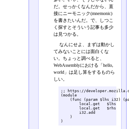
だ。せっかくなんだから、直
接にニーモニック(mnemonic)
を書きたいんだ。で、しつこ
く探すとそういう記事も多少
は見つかる。
なんにせよ、まずは動かし
てみないことには面白くな
い。ちょっと調べると、
WebAssemblyにおける「hello,
world」は足し算をするものら
しい。
;; https://developer.mozilla.o
(module

    (func (param $lhs i32) (pa
        local.get   $lhs

        local.get   $rhs

        i32.add

    )

)