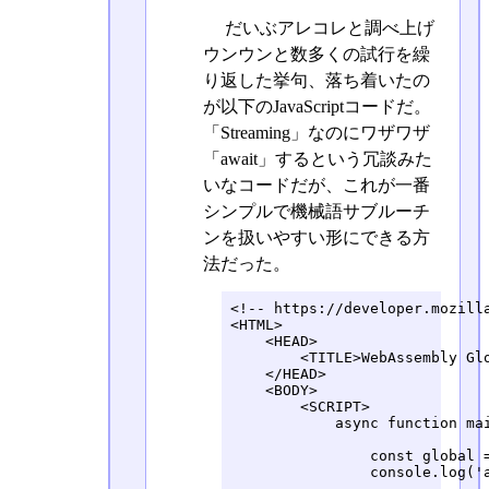
だいぶアレコレと調べ上げ
ウンウンと数多くの試行を繰
り返した挙句、落ち着いたの
が以下のJavaScriptコードだ。
「Streaming」なのにワザワザ
「await」するという冗談みた
いなコードだが、これが一番
シンプルで機械語サブルーチ
ンを扱いやすい形にできる方
法だった。
<!-- https://developer.mozilla
<HTML>

    <HEAD>

        <TITLE>WebAssembly Glo
    </HEAD>

    <BODY>

        <SCRIPT>

            async function mai
                const global 
                console.log('a