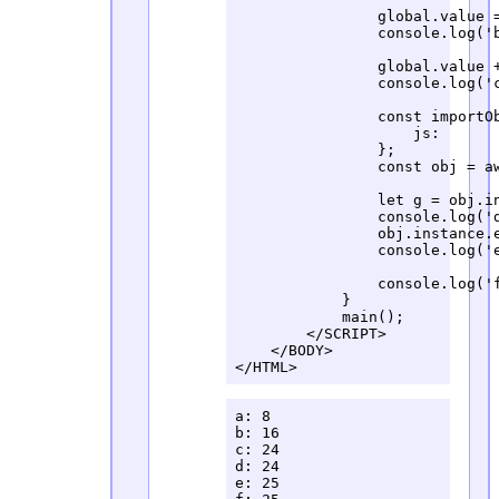
                global.value =
                console.log('b
                global.value +
                console.log('c
                const importOb
                    js:       
                };

                const obj = a
                let g = obj.in
                console.log('d
                obj.instance.e
                console.log('e
                console.log('f
            }

            main();

        </SCRIPT>

    </BODY>

</HTML>
a: 8

b: 16

c: 24

d: 24

e: 25
