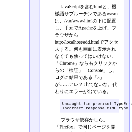
JavaScriptを含むhtmlと、機
械語サブルーチンであるwasm
は、/var/www/htmlの下に配置
し、手元でApacheを上げ、ブ
ラウザから
http://localhost/add.htmlでアクセ
スする。何も画面に表示され
なくても焦ってはいけない。
「Chrome」なら右クリックか
らの「検証」「Console」し、
ログに結果である「3」
が……アレ？ 出てないな。代
わりにエラーが出ている。
Uncaught (in promise) TypeErro
Incorrect response MIME type.
ブラウザ依存かしら。
「Firefox」で同じページを開