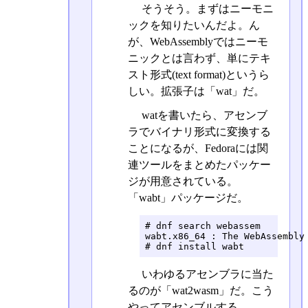
そうそう。まずはニーモニ
ックを知りたいんだよ。ん
が、WebAssemblyではニーモ
ニックとは言わず、単にテキ
スト形式(text format)というら
しい。拡張子は「wat」だ。
watを書いたら、アセンブ
ラでバイナリ形式に変換する
ことになるが、Fedoraには関
連ツールをまとめたパッケー
ジが用意されている。
「wabt」パッケージだ。
# dnf search webassem

wabt.x86_64 : The WebAssembly 
# dnf install wabt
いわゆるアセンブラに当た
るのが「wat2wasm」だ。こう
やってアセンブルする。