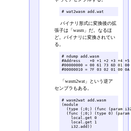
# wat2wasm add.wat
バイナリ形式に変換後の拡
張子は「wasm」だ。なるほ
ど。バイナリに変換されてい
る。
# ndump add.wasm

#Address    +0 +1 +2 +3 +4 +5 
#00000000 = 00 61 73 6D 01 00 
#00000010 = 7F 03 02 01 00 0A
「wasm2wat」という逆ア
センブラもある。
# wasm2wat add.wasm 

(module

  (type (;0;) (func (param i32
  (func (;0;) (type 0) (param 
    local.get 0

    local.get 1

    i32.add))