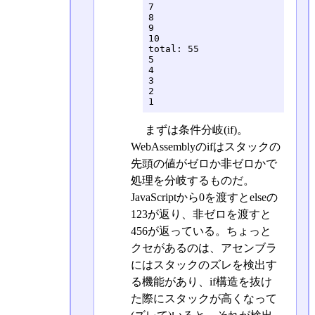
7

8

9

10

total: 55

5

4

3

2

1
まずは条件分岐(if)。
WebAssemblyのifはスタックの
先頭の値がゼロか非ゼロかで
処理を分岐するものだ。
JavaScriptから0を渡すとelseの
123が返り、非ゼロを渡すと
456が返っている。ちょっと
クセがあるのは、アセンブラ
にはスタックのズレを検出す
る機能があり、if構造を抜け
た際にスタックが高くなって