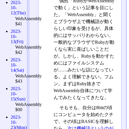
偶然「RubyがWebAssembly
2023-
で動く」という記事を目にし
10-
12(Thu)
た。「WebAssembly」と聞く
WebAssembly
とブラウザ上で機械語が動く
$41
らしい印象を受けるが、具体
2023-
的にはサッパリわからない。
10-
13(Fri)
一般的なブラウザでRubyが動
WebAssembly
くなら実に喜ばしいことだ
$42
が。しかし、Rubyを動かすた
2023-
めにはファイルシステム
10-
が……みたいな話になってい
14(Sat)
WebAssembly
る。よく理解できない。フム
$43
ン。まずはRuby抜きで
2023-
WebAssembly自体について学
10-
んでみたくなってきたな。
15(Sun)
WebAssembly
そもそも、自分は8bitの頃
$00
にコンピュータを始めたクチ
2023-
で、その頃はBASICを理解し
10-
23(Mon)
たら、
次は機械語というのが