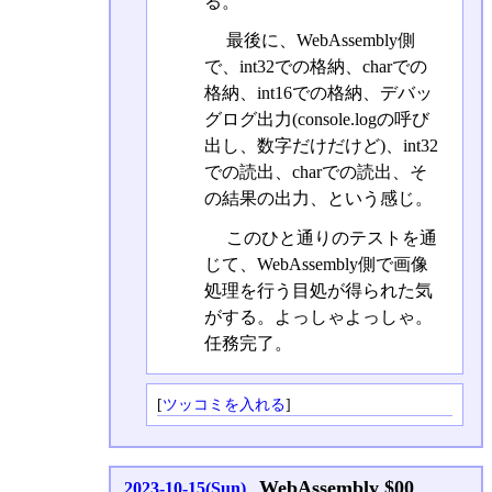
る。
最後に、WebAssembly側
で、int32での格納、charでの
格納、int16での格納、デバッ
グログ出力(console.logの呼び
出し、数字だけだけど)、int32
での読出、charでの読出、そ
の結果の出力、という感じ。
このひと通りのテストを通
じて、WebAssembly側で画像
処理を行う目処が得られた気
がする。よっしゃよっしゃ。
任務完了。
[
ツッコミを入れる
]
WebAssembly $00
2023-10-15(Sun)