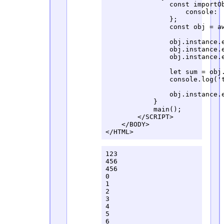
                const importOb
                    console:  
                };

                const obj = a
                obj.instance.e
                obj.instance.e
                obj.instance.e
                let sum = obj.
                console.log('t
                obj.instance.e
            }

            main();

        </SCRIPT>

    </BODY>

</HTML>
123

456

456

0

1

2

3

4

5

6
