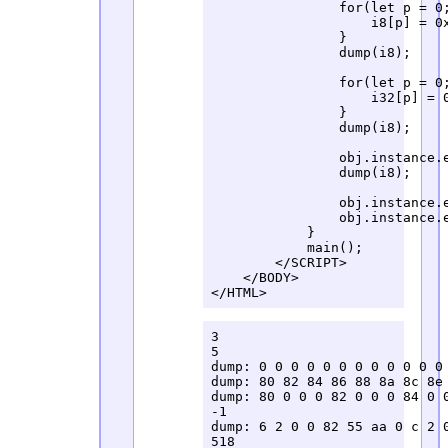
                for(let p = 0
                    i8[p] = 0x
                }

                dump(i8);

                for(let p = 0
                    i32[p] = 0
                }

                dump(i8);     
                obj.instance.e
                dump(i8);

                obj.instance.e
                obj.instance.e
            }

            main();

        </SCRIPT>

    </BODY>

</HTML>
3

5

dump: 0 0 0 0 0 0 0 0 0 0 0 0 
dump: 80 82 84 86 88 8a 8c 8e 
dump: 80 0 0 0 82 0 0 0 84 0 0
-1

dump: 6 2 0 0 82 55 aa 0 c 2 0
518
