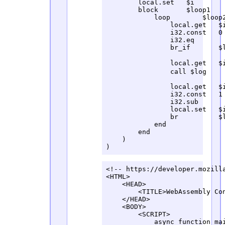
        local.set   $i

        block       $loop1

            loop        $loop2
                local.get   $i
                i32.const   0

                i32.eq

                br_if       $l
                local.get   $
                call $log

                local.get   $i
                i32.const   1

                i32.sub

                local.set   $i
                br          $l
            end

        end

    )

)
<!-- https://developer.mozilla
<HTML>

    <HEAD>

        <TITLE>WebAssembly Con
    </HEAD>

    <BODY>

        <SCRIPT>

            async function mai