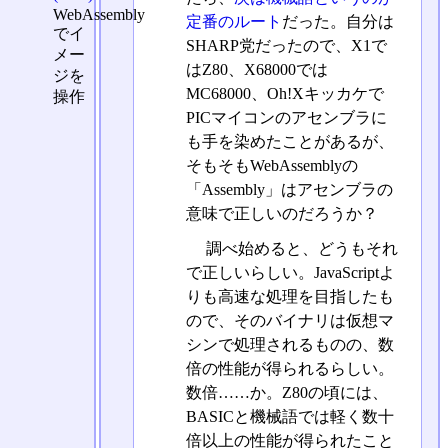
WebAssembly
定番のルート
だった。自分は
でイ
SHARP党だったので、X1で
メー
はZ80、X68000では
ジを
MC68000、Oh!Xキッカケで
操作
PICマイコンのアセンブラに
も手を染めたことがあるが、
そもそもWebAssemblyの
「Assembly」はアセンブラの
意味で正しいのだろうか？
調べ始めると、どうもそれ
で正しいらしい。JavaScriptよ
りも高速な処理を目指したも
ので、そのバイナリは仮想マ
シンで処理されるものの、数
倍の性能が得られるらしい。
数倍……か。Z80の頃には、
BASICと機械語では軽く数十
倍以上の性能が得られたこと