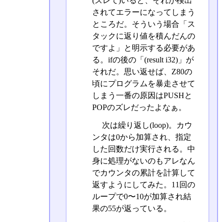
(ズレて)いると、それが検出
されてエラーになってしまう
ところだ。そういう場合「ス
タックに返り値を積んだんの
ですよ」と明示する必要があ
る。ifの後の「(result i32)」が
それだ。思い返せば、Z80の
頃にプログラムを暴走させて
しまう一番の原因はPUSHと
POPのズレだったよなぁ。
次は繰り返し(loop)。カウ
ンタは0から加算され、指定
した回数だけ実行される。中
身に処理がないのもアレなん
でカウンタの累計を計算して
返すようにしてみた。11回の
ループで0〜10が加算され結
果の55が返っている。