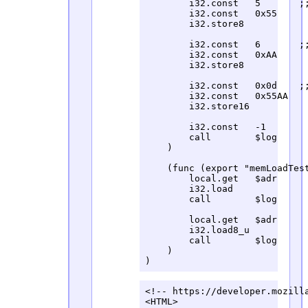
        i32.const   5       ;;
        i32.const   0x55

        i32.store8

        i32.const   6       ;;
        i32.const   0xAA

        i32.store8

        i32.const   0x0d    ;;
        i32.const   0x55AA

        i32.store16

        i32.const   -1

        call        $log

    )

    (func (export "memLoadTest
        local.get   $adr

        i32.load

        call        $log

        local.get   $adr

        i32.load8_u

        call        $log

    )

)
<!-- https://developer.mozilla
<HTML>
