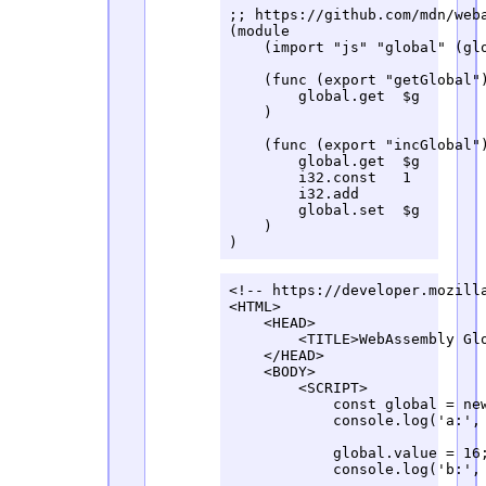
;; https://github.com/mdn/weba
(module

    (import "js" "global" (glo
    (func (export "getGlobal")
        global.get  $g

    )

    (func (export "incGlobal")
        global.get  $g

        i32.const   1

        i32.add

        global.set  $g

    )

)
<!-- https://developer.mozilla
<HTML>

    <HEAD>

        <TITLE>WebAssembly Glo
    </HEAD>

    <BODY>

        <SCRIPT>

            const global = new
            console.log('a:', 
            global.value = 16;
            console.log('b:', 