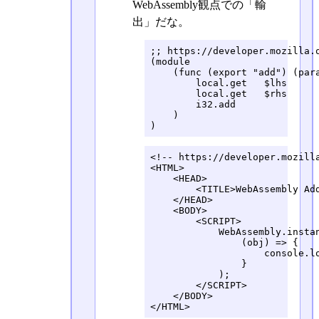
WebAssembly観点での「輸
出」だな。
;; https://developer.mozilla.o
(module

    (func (export "add") (para
        local.get   $lhs

        local.get   $rhs

        i32.add

    )

)
<!-- https://developer.mozill
<HTML>

    <HEAD>

        <TITLE>WebAssembly Add
    </HEAD>

    <BODY>

        <SCRIPT>

            WebAssembly.instan
                (obj) => {

                    console.lo
                }

            );

        </SCRIPT>

    </BODY>

</HTML>