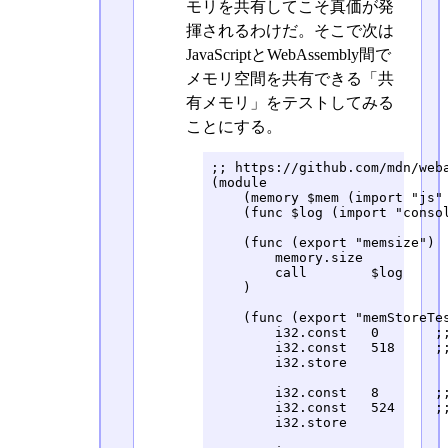
モリを共有してこそ真価が発
揮されるわけだ。そこで次は
JavaScriptとWebAssembly間で
メモリ空間を共有できる「共
有メモリ」をテストしてみる
ことにする。
;; https://github.com/mdn/weba
(module

    (memory $mem (import "js" 
    (func $log (import "consol
    (func (export "memsize")

        memory.size

        call        $log

    )

    (func (export "memStoreTes
        i32.const   0       ;;
        i32.const   518     ;;
        i32.store

        i32.const   8       ;;
        i32.const   524     ;;
        i32.store
