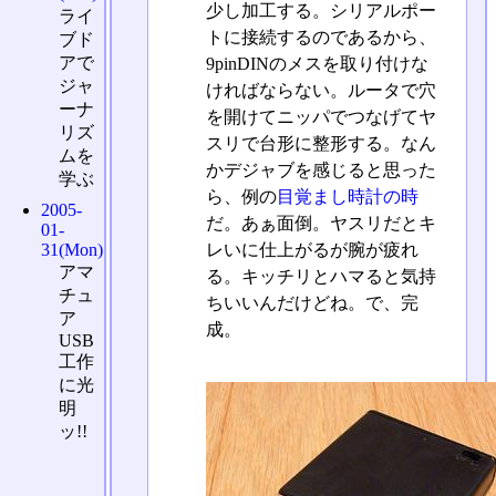
少し加工する。シリアルポー
ライ
トに接続するのであるから、
ブド
アで
9pinDINのメスを取り付けな
ジャ
ければならない。ルータで穴
ーナ
を開けてニッパでつなげてヤ
リズ
スリで台形に整形する。なん
ムを
かデジャブを感じると思った
学ぶ
ら、例の
目覚まし時計の時
2005-
だ。あぁ面倒。ヤスリだとキ
01-
レいに仕上がるが腕が疲れ
31(Mon)
アマ
る。キッチリとハマると気持
チュ
ちいいんだけどね。で、完
ア
成。
USB
工作
に光
明
ッ!!