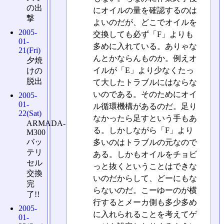
の出
にオイルの量を確認するのは
撃
よいのだが、どこでオイルを
2005-
交換しても必ず「F」よりも
01-
多めに入れている。ありゃな
21(Fri)
んとかならんものか。例えオ
夕焼
イルが「E」より少なくたっ
けの
脱出
て大したトラブルにはならな
いのである。そのためにオイ
2005-
01-
ル循環機構があるのだ。足り
22(Sat)
なかったら足すという手もあ
ARMADA-
る。しかしながら「F」より
M300
バッ
多いのはトラブルの元なので
テリ
ある。しかもオイルをチョビ
セル
っと抜くということはできな
交換
いのだからして、どーにもな
完
らないのだ。こーゆーのが横
了!!
行するとメーカ側も多少多め
2005-
に入れられることを考えてゲ
01-