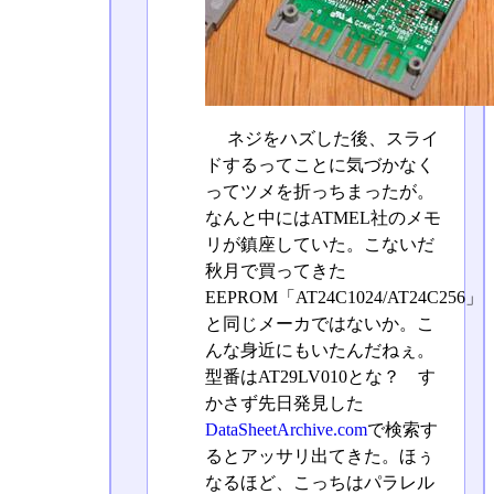
ネジをハズした後、スライ
ドするってことに気づかなく
ってツメを折っちまったが。
なんと中にはATMEL社のメモ
リが鎮座していた。こないだ
秋月で買ってきた
EEPROM「AT24C1024/AT24C256」
と同じメーカではないか。こ
んな身近にもいたんだねぇ。
型番はAT29LV010とな？ す
かさず先日発見した
DataSheetArchive.com
で検索す
るとアッサリ出てきた。ほぅ
なるほど、こっちはパラレル