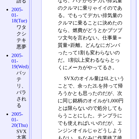
なら、ハナからデカい排気量
語る
のクルマに乗りゃイイのであ
2005-
01-
る。でもってデカい排気量の
18(Tue)
クルマに乗ることに決めたの
ワタ
なら、燃費がどうとかブツブ
クシ
ツ文句を言わない。仕事量＝
テキ
質量×距離。どんなにガンバ
悪夢
ったって1割も変わらないの
2005-
だ。1割以上変わるならとっ
01-
19(Wed)
くにメーカがやってるさ。
バッ
SVXのオイル量は6Lという
テ
ことで、余った2Lを持って帰
リ、
バラ
ろうかとも思ったのだが、次
され
に同じ銘柄のオイルが1,000円
る
とは限らないので処分しても
2005-
らうことにした。テンプラに
01-
でも使えればいいのだが、エ
20(Thu)
ンジンオイルじゃどうしよう
SVX
大寒
もない。ちなみに作業終了後