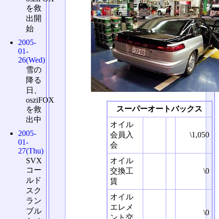
を救
出開
始
2005-
01-
26(Wed)
雪の
降る
日、
osziFOX
スーパーオートバックス
を救
出中
オイル
2005-
会員入
\1,050
01-
会
27(Thu)
SVX
オイル
コー
交換工
\0
ルド
賃
スク
オイル
ラン
エレメ
ブル
\0
ント交