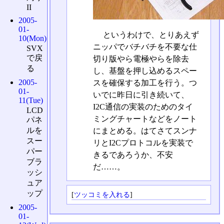
II
2005-
01-
というわけで、とりあえず
10(Mon)
ニッパでバチバチを不要な仕
SVX
で戻
切り版やら電極やらを除去
る
し、基盤を押し込めるスペー
2005-
スを確保する加工を行う。つ
01-
いでに昨日に引き続いて、
11(Tue)
I2C通信の実装のためのタイ
LCD
ミングチャートなどをノート
パネ
ルを
にまとめる。はてさてスンナ
スー
リとI2Cプロトコルを実装で
パー
きるであろうか、不安
ブラ
だ……。
ッシ
ュア
ップ
[
ツッコミを入れる
]
2005-
01-