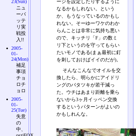
ージを設定したりするように
23(Sun)
ニュ
なるかもしれない。という
ーバ
か、もうなっているのかもし
ッテ
れない。そーゆーワケのわか
リ実
らんことは非常に気持ち悪い
戦投
ので、キッチリ「F」の数ミ
入!!
リ下というのを守ってもらい
2005-
たいモノである(まぁ最初に釘
01-
24(Mon)
を刺しておけばイイのだが)。
補足
そんなこんなでオイルを交
事項
換したら、明らかにアイドリ
チョ
ロチ
ングのバタツキが若干減っ
ョロ
た。ウチはあまり距離を乗ら
2005-
ないから3ヶ月イッペン交換
01-
するというパターンがよいの
25(Tue)
かもしれんな。
失意
の
中、
osziFOX