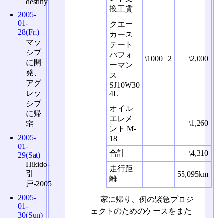
destiny
換工賃
2005-
01-
クエー
28(Fri)
カース
マッ
テート
シブ
パフォ
\1000
2
\2,000
に開
ーマン
発、
ス
アグ
SJ10W30
レッ
4L
シブ
オイル
に帰
エレメ
\1,260
宅
ント M-
2005-
18
01-
合計
\4,310
29(Sat)
Hikido-
走行距
引
55,095km
離
戸-2005
2005-
家に帰り、例の緊急プロジ
01-
ェクトのためのケースをまた
30(Sun)