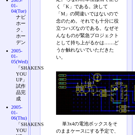
2005-
01-
く「K」である。決して
04(Tue)
「M」の間違いではないので
ナビ
念のため。それでも十分に役
ホー
立つハズなのである。なぜそ
ク、
んなものが緊急プロジェクト
ホー
デン
として持ち上がるかは……ど
うか触れないでいただきた
2005-
01-
い。
05(Wed)
「SHAKENS
YOU
UP」
試作
品完
成
2005-
01-
06(Thu)
単3x4の電池ボックスをそ
「SHAKENS
YOU
のままケースにする予定で、