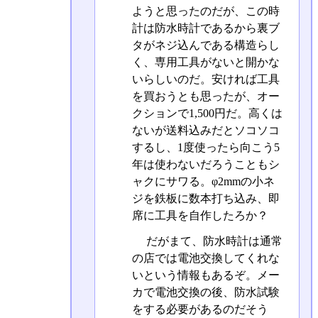
ようと思ったのだが、この時
計は防水時計であるから裏ブ
タがネジ込んである構造らし
く、専用工具がないと開かな
いらしいのだ。安ければ工具
を買おうとも思ったが、オー
クションで1,500円だ。高くは
ないが送料込みだとソコソコ
するし、1度使ったら向こう5
年は使わないだろうこともシ
ャクにサワる。φ2mmの小ネ
ジを鉄板に数本打ち込み、即
席に工具を自作したろか？
だがまて、防水時計は通常
の店では電池交換してくれな
いという情報もあるぞ。メー
カで電池交換の後、防水試験
をする必要があるのだそう