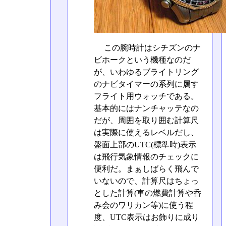
この腕時計はシチズンのナ
ビホークという機種なのだ
が、いわゆるブライトリング
のナビタイマーの系列に属す
フライト用ウォッチである。
基本的にはナンチャッテなの
だが、周囲を取り囲む計算尺
は実際に使えるレベルだし、
盤面上部のUTC(標準時)表示
は飛行気象情報のチェックに
便利だ。まぁしばらく飛んで
いないので、計算尺はちょっ
とした計算(車の燃費計算や呑
み会のワリカン等)に使う程
度、UTC表示はお飾りに成り