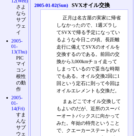
12(Wed)
SVXオイル交換
2005-01-02(Sun)
さよ
なら
正月は名古屋の実家に帰省
サブ
しなかったので、1週ズラし
ウェ
イ
てSVXで帰る予定になってい
るような今日この頃。長距離
2005-
01-
走行に備えてSVXのオイルを
13(Thu)
交換するのである。前回の交
PIC
換から3,000kmチョイ走って
マイ
しまっているので妥当な時期
コン
でもある。オイル交換2回に1
根性
の動
回という定石に則って今回は
作
オイルエレメントも交換だ。
2005-
まぁどこでオイル交換して
01-
14(Fri)
もよいのだが、近所のスーパ
すま
ーオートバックスに向かって
んな
みた。年始の特売ということ
サブ
で、クエーカーステートのパ
ウェ