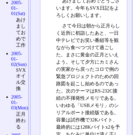
あけましておめでとうござ
2005-
います。今年もSVX日記をよ
01-
01(Sat)
ろしくお願いします。
あけ
さて今日は朝から正月らし
まし
てお
く近所に初詣したあと、一日
めで
中テレビでお笑い番組等を観
工作
ながら食べつづけて過ごし
2005-
た。まさに黄金の正月といえ
01-
よう。そして夕方にカミさん
02(Sun)
の実家から戻ったコロで例の
SVX
オイ
緊急プロジェクトのための回
ル交
路図を起こし始めるのであっ
換
た。次のテーマはRS-232C接
2005-
続の不揮発性メモリである。
01-
いわゆる「USBメモリ」のシ
03(Mon)
リアルポート接続版である。
正月
容量は試作機で32Kバイト、
終わ
る
最終的には128Kバイトx2を予
定。ちなみに単位は清く正し