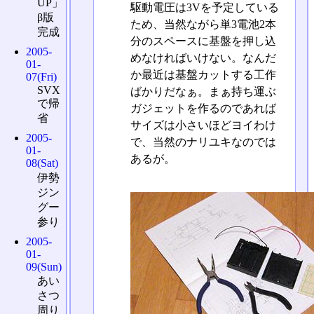
UP」
駆動電圧は3Vを予定している
β版
ため、当然ながら単3電池2本
完成
分のスペースに基盤を押し込
2005-
めなければいけない。なんだ
01-
か最近は基盤カットする工作
07(Fri)
SVX
ばかりだなぁ。まぁ持ち運ぶ
で帰
ガジェットを作るのであれば
省
サイズは小さいほどヨイわけ
2005-
で、当然のナリユキなのでは
01-
あるが。
08(Sat)
伊勢
ジン
グー
参り
2005-
01-
09(Sun)
あい
さつ
周り