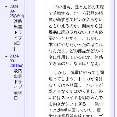
2024-
その後も、ほとんどの工程
09-
で苦戦する。むしろ部品の精
25(Wed)
度が高すぎてピンが入らない
淡路
ともいえるのか。図面からは
出雲
容易に読み取れないコツも必
ドラ
イブ
要だったりするし。しかし、
6日
本当にやりたかったのはこれ
目
なんだよ。どの部品がどのバ
2024-
ネに作用しているのか、体感
09-
できるのだ。なるほどなぁ。
26(Thu)
淡路
しかし、慎重にやっても間
出雲
違ってしまう。トリガが引け
ドラ
なくてはやり直し、ハンマが
イブ
落とせなくてはやり直し、終
最終
いにはスライドを組み込んで
日
も動きがシブすぎる……気づ
くと2時半を回っていた。疲
労は作業品質を落とすし、ゴ