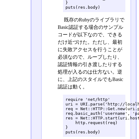
}

puts(res.body)
既存のRubyのライブラリで
Basic認証する場合のサンプル
コードが以下なので、できる
だけ近づけた。ただし、最初
に失敗アクセスを行うことが
必須なので、ループしたり、
認証情報の引き渡したりする
処理が入るのは仕方ない。逆
に、上記のスタイルでもBasic
認証は動く。
require 'net/http'

uri = URI.parse('http://localh
req = Net::HTTP::Get.new(uri.p
req.basic_auth('username', 'pa
res = Net::HTTP.start(uri.host
    http.request(req)

}

puts(res.body)