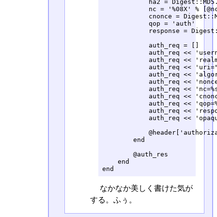
            ha2 = Digest::MD5.
            nc = '%08X' % [@nc
            cnonce = Digest::M
            qop = 'auth'     
            response = Digest
            auth_req = []

            auth_req << 'usern
            auth_req << 'realm
            auth_req << 'uri="
            auth_req << 'algo
            auth_req << 'nonce
            auth_req << 'nc=%s
            auth_req << 'cnonc
            auth_req << 'qop=%
            auth_req << 'respo
            auth_req << 'opaqu
            @header['authoriza
        end

        @auth_res

    end

end
なかなか美しく書けた気が
する。ふぅ。