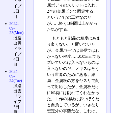
ドラ
属ボディのスリットに入れ、
イブ
2本の金属ピンで固定する、
3日
目
というだけの工程なのだ
が……軽く1時間以上かかっ
2024-
09-
た気がする。
23(Mon)
淡路
もともと部品の精度はあま
出雲
り良くない、と聞いていた
ドラ
が、金属パーツは目視ではわ
イブ
からない程度……0.05mmでも
4日
ズレていれば入らないものは
目
入らないのだ。ノギスはそう
2024-
いう世界のためにある。結
09-
24(Tue)
局、金属板の方をヤスリで削
淡路
って対応したが、金属板だけ
出雲
に容易には削れてくれなかっ
ドラ
た。工作の経験は多いほうだ
イブ
と自負しているが、いきなり
5日
想定外の事態だな、これは。
目