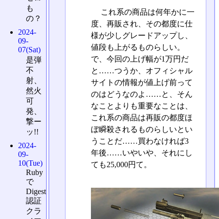
も
これ系の商品は何年かに一
の？
度、再販され、その都度に仕
2024-
様が少しグレードアップし、
09-
値段も上がるものらしい。
07(Sat)
で、今回の上げ幅が1万円だ
是弾
不
と……つうか、オフィシャル
射、
サイトの情報が値上げ前って
然火
のはどうなのよ……と、そん
可
なことよりも重要なことは、
発、
これ系の商品は再販の都度ほ
撃ー
ぼ瞬殺されるものらしいとい
ッ!!
うことだ……買わなければ3
2024-
年後……いやいや、それにし
09-
10(Tue)
ても25,000円て。
Ruby
で
Digest
認証
クラ