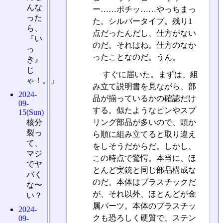
んな
ー……ポチッ……やっちまっ
った
た。シルバータイプ。残り1
ら、
点だったんだし、仕方がない
『い
のだ。それはね。仕方のなか
っ
ったことなのだ。うん。
き』
じ
すぐに届いた。まずは、組
ゃ！。」
み立て説明書を見ながら、部
2024-
品が揃っているかの確認だけ
09-
する。似たようなピンやスプ
15(Sun)
核分
リング部品が多いので、頭か
裂っ
ら順に組み立てると取り違え
て、
をしそうだからだ。しかし、
マジ
この時点で驚愕。本当に、ほ
でヤ
とんど実銃と同じ部品構成な
バく
のだ。本体はプラスチックだ
な〜
が、それ以外、ほとんどが金
い？
属パーツ。本体のプラスチッ
2024-
クも恐ろしく硬質で、ステン
09-