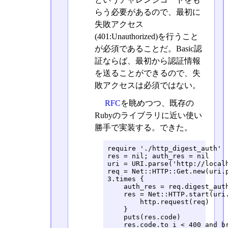
らう必要があるので、最初に
失敗アクセス
(401:Unauthorized)を行うこと
が必須であることだ。Basic認
証ならば、最初から認証情報
を送ることができるので、失
敗アクセスは必須ではない。
RFC
を眺めつつ、既存の
Rubyのライブラリに近い使い
勝手で実装する。できた。
require './http_digest_auth'

res = nil; auth_res = nil

uri = URI.parse('http://localh
req = Net::HTTP::Get.new(uri.p
3.times {

    auth_res = req.digest_auth
    res = Net::HTTP.start(uri.
        http.request(req)

    }

    puts(res.code)

    res.code.to_i < 400 and br