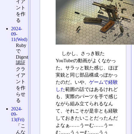
イア
ント
を作
る
2024-
09-
11(Wed)
Ruby
で
しかし、さっき観た
Digest
YouTubeの動画がよくなかっ
認証
た。サラッと観た感じ、ほぼ
クラ
実銃と同じ部品構成っぽかっ
イア
ント
たのだ。いや、
ゲームで経験
を作
した
範囲の話ではあるけれど
らせ
も、実際のパーツを手で感じ
る
ながら組み立てられるなん
2024-
て、それこそが是非とも経験
09-
しておきたいことだったんだ
13(Fri)
よなぁ……うーむ……うー
「こ
んな
む……うぅーむ……うぅ