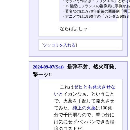
・そういう作品は「プリクエル」と呼ばれ
・19世紀にフランスの群像劇に事例があ
・著名なのは1970年前後の西部劇「明
・アニメでは1990年の「ガンダム0083
ならばよしッ！
[
ツッコミを入れる
]
是弾不射、然火可発、
2024-09-07(Sat)
撃ーッ!!
これは
ゼヒとも発火させな
いと
イカンなぁ、ということ
で、火薬を手配して発火させ
てみた。
純正の火薬
は100発
分で千円弱なので、撃つ分に
は気にせずパンパンできる程
度のコストだ。