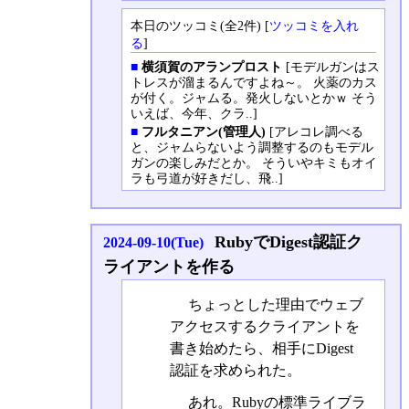
本日のツッコミ(全2件) [
ツッコミを入れ
る
]
■
横須賀のアランプロスト
[モデルガンはス
トレスが溜まるんですよね～。 火薬のカス
が付く。ジャムる。発火しないとかｗ そう
いえば、今年、クラ..]
■
フルタニアン(管理人)
[アレコレ調べる
と、ジャムらないよう調整するのもモデル
ガンの楽しみだとか。 そういやキミもオイ
ラも弓道が好きだし、飛..]
RubyでDigest認証ク
2024-09-10(Tue)
ライアントを作る
ちょっとした理由でウェブ
アクセスするクライアントを
書き始めたら、相手にDigest
認証を求められた。
あれ。Rubyの標準ライブラ