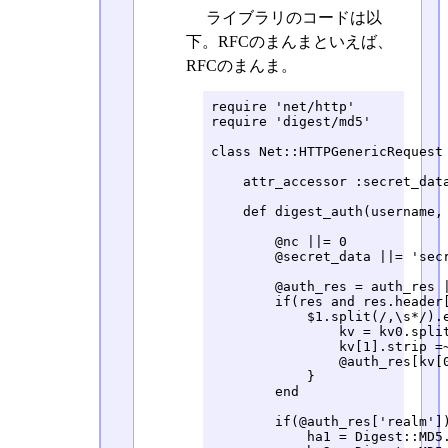
ライブラリのコードは以
下。RFCのまんまといえば、
RFCのまんま。
require 'net/http'

require 'digest/md5'

class Net::HTTPGenericRequest

    attr_accessor :secret_data
    def digest_auth(username, 
        @nc ||= 0

        @secret_data ||= 'secr
        @auth_res = auth_res |
        if(res and res.header[
            $1.split(/,\s*/).e
                kv = kv0.split
                kv[1].strip =~
                @auth_res[kv[0
            }

        end

        if(@auth_res['realm'])
            ha1 = Digest::MD5