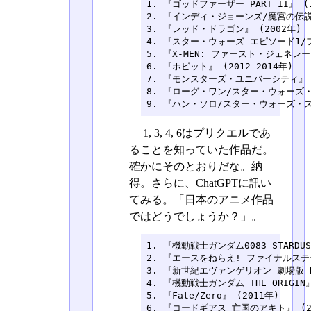
1. 『ゴッドファーザー PART II』 (1
2. 『インディ・ジョーンズ/魔宮の伝説』 
3. 『レッド・ドラゴン』 (2002年)

4. 『スター・ウォーズ エピソード1/フ
5. 『X-MEN: ファースト・ジェネレーシ
6. 『ホビット』 (2012-2014年)

7. 『モンスターズ・ユニバーシティ』 (2
8. 『ローグ・ワン/スター・ウォーズ・ス
9. 『ハン・ソロ/スター・ウォーズ・ス
1, 3, 4, 6はプリクエルであ
ることを知っていた作品だ。
確かにそのとおりだな。納
得。さらに、ChatGPTに訊い
てみる。「日本のアニメ作品
ではどうでしょうか？」。
1. 『機動戦士ガンダム0083 STARDUST 
2. 『エースをねらえ! ファイナルステージ
3. 『新世紀エヴァンゲリオン 劇場版 DEA
4. 『機動戦士ガンダム THE ORIGIN』 
5. 『Fate/Zero』 (2011年)

6. 『コードギアス 亡国のアキト』 (201