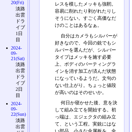
20(Fri)
レスを模したメッキも強靭。
淡路
容易に削れたり剥がれたりし
出雲
そうにない。すごく高価なだ
ドラ
けのことはあるなぁ。
イブ
1日
自分はカメラもシルバーが
目
好きなので、今回の銃でもシ
2024-
ルバーを選んだが、シルバー
09-
タイプはメッキを施す必要
21(Sat)
上、ボディのパーティングラ
淡路
出雲
インを消す加工が済んだ状態
ドラ
になっているようだ。文句の
イブ
ない仕上がり。ちょっと値段
2日
が高いのはそのせいか。
目
何日か寝かせた後、意を決
2024-
09-
して組み立てを開始する。初
22(Sun)
っ端は、エジェクタの組み立
淡路
て、という工程。実銃にはな
出雲
い部品。小さな金属板を、金