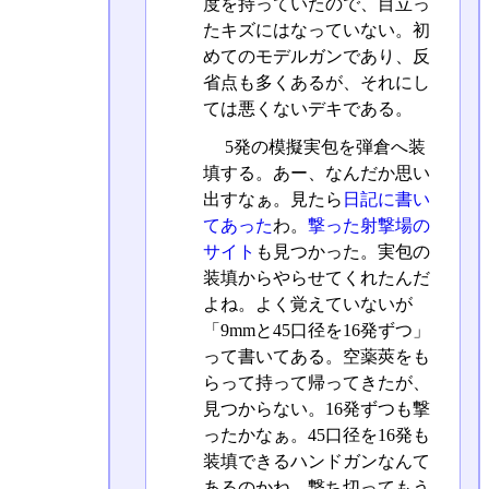
度を持っていたので、目立っ
たキズにはなっていない。初
めてのモデルガンであり、反
省点も多くあるが、それにし
ては悪くないデキである。
5発の模擬実包を弾倉へ装
填する。あー、なんだか思い
出すなぁ。見たら
日記に書い
てあった
わ。
撃った射撃場の
サイト
も見つかった。実包の
装填からやらせてくれたんだ
よね。よく覚えていないが
「9mmと45口径を16発ずつ」
って書いてある。空薬莢をも
らって持って帰ってきたが、
見つからない。16発ずつも撃
ったかなぁ。45口径を16発も
装填できるハンドガンなんて
あるのかね。撃ち切ってもう