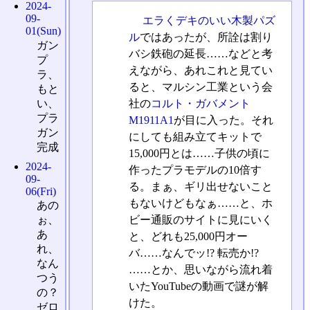
2024-
09-
エラくデキのいい木製パズ
01(Sun)
ル
ではあったが、所詮は割り
ガン
バシ鉄砲の延長……などと考
プ
えながら、あれこれと見てい
ラ、
ると、マルシン工業という会
もと
社の
コルト・ガバメント
い、
プラ
M1911A1
が目に入った。それ
ガン
にしても組み立てキットで
完成
15,000円とは……子供の頃に
2024-
作ったプラモデルの10倍す
09-
る。まぁ、ギリ出せないこと
06(Fri)
もないけどもなぁ……と、ホ
あの
ビー通販のサイトに見にいく
ぉ、
あ
と、どれも25,000円オー
れ、
バ……なんでッ!? 転売か!?
なん
……とか、思いながら流れ着
つう
いたYouTubeの動画で謎が解
の？
けた。
ゼロ