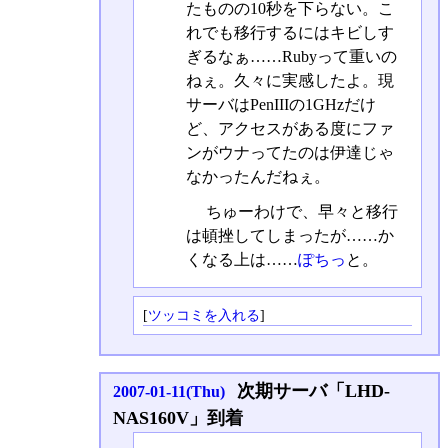
たものの10秒を下らない。こ
れでも移行するにはキビしす
ぎるなぁ……Rubyって重いの
ねぇ。久々に実感したよ。現
サーバはPenIIIの1GHzだけ
ど、アクセスがある度にファ
ンがウナってたのは伊達じゃ
なかったんだねぇ。
ちゅーわけで、早々と移行
は頓挫してしまったが……か
くなる上は……
ぽちっ
と。
[
ツッコミを入れる
]
次期サーバ「LHD-
2007-01-11(Thu)
NAS160V」到着