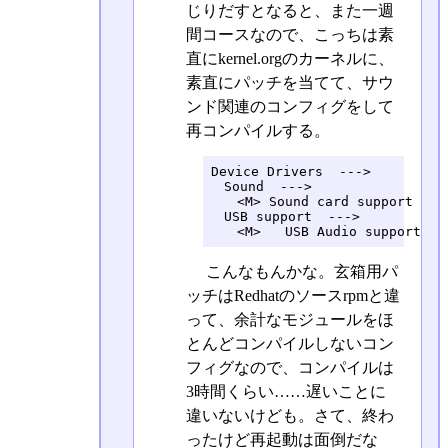
じりだすとなると、また一週
間コースなので、こっちは素
直にkernel.orgのカーネルに、
素直にパッチを当てて、サウ
ンド関連のコンフィグをして
再コンパイルする。
Device Drivers  --->

　Sound  --->

　　<M> Sound card support

　USB support  --->

　　<M>   USB Audio support
こんなもんかな。玄箱用パ
ッチはRedhatのソースrpmと違
って、余計なモジュールをほ
とんどコンパイルしないコン
フィグなので、コンパイルは
3時間くらい……遅いことに
違いないけども。さて、終わ
ったけど再起動は面倒だな