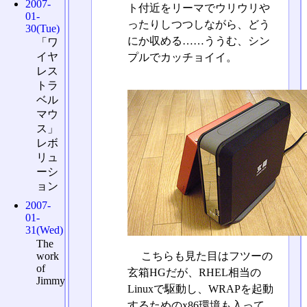
2007-
ト付近をリーマでウリウリや
01-
ったりしつつしながら、どう
30(Tue)
にか収める……ううむ、シン
「ワ
イヤ
プルでカッチョイイ。
レス
トラ
ベル
マウ
ス」
レボ
リュ
ーシ
ョン
2007-
01-
31(Wed)
The
work
こちらも見た目はフツーの
of
玄箱HGだが、RHEL相当の
Jimmy
Linuxで駆動し、WRAPを起動
するためのx86環境も入って