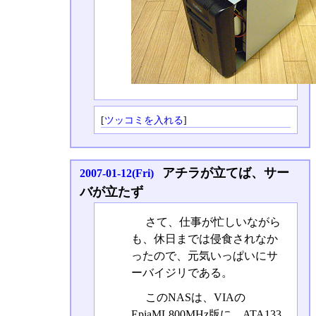
[
ツッコミを入れる
]
アチラが立てば、サー
2007-01-12(Fri)
バが立たず
さて、仕事が忙しいながら
も、休日までは侵食されなか
ったので、元気いっぱいにサ
ーバイジリである。
このNASは、VIAの
EpiaML800MHz版に、ATA133