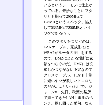
いるというシロモノに仕上が
っている。奇妙なことにフタ
リとも揃って266MHzで
128MBというスペック。協力
して533MHzで256MBという
ワケである(？)。
このフタリをつなぐのは、
LANケーブル。完成形では
WRAPがルータの役目をする
ので、DMZに当たる場所に玄
箱をつなぐのだ。DMZには玄
箱しかつながない予定なので
クロスケーブル、しかも非常
に短いヤツが欲しいトコロな
のだが……というわけで、ジ
ャーン!! 先日、秋葉の某所
で買ってきたLAN工事用のペ
ンチ。探し回った挙句、なん