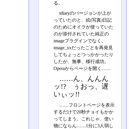
る。
tdiaryのバージョンが上が
っていたのと、絵(写真)日記
のためにオイラが使っていた
のが添付されていた純正の
imageプラグインでなく、
image_xxだったことを再発見
してちょっとつっかかったり
したが、無事、移行成功。
Operaからページを開く……
……ん、んんん
ッ!? ぅおっ、遅
いぃッ!!
……フロントページを表示
するだけで20秒チョイもかか
ってしまう。これじゃ、使い
物にならん……1分に3人弱し