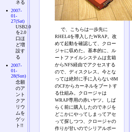
ネる
2007-
01-
27(Sat)
USB2.0
で、こちらは一歩先に
を2.0
RHEL4を導入したWRAP。改
口ほ
めて起動を確認して、クロー
ど増
ジャに収めた。基本的に、ル
設す
る
ートファイルシステムは玄箱
からNFS経由でアクセスする
2007-
01-
ので、ディスクレス。今とな
28(Sun)
っては絶対に手に入らない8M
念願
のCFからカーネルをブートす
のア
る仕組み。クロージャは
ント
WRAP専用の赤いヤツ。しば
クア
リウ
らく前に購入したのでネジを
ムを
どこかにやってしまってアセ
ゲッ
って探しつつ、クロージャの
ト!!
作りが甘いのでシリアルポー