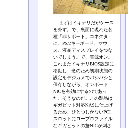
まずはイキナリだがケース
を外す。で、裏面に現れた各
種「非サポート」コネクタ
に、PS/2キーボード、マウ
ス、液晶ディスプレイをつな
いでしまう。で、電源オン。
これまたイキナリBIOS設定に
移動し、念のため初期状態の
設定をデジカメでバシバシと
保存しながら、オンボード
NICを有効にするのであっ
た。そうなのだ。この製品は
ギガビット対応NASに仕上げ
るため、ひとつしかないPCI
スロットにロープロファイル
なギガビットの蟹NICが刺さ