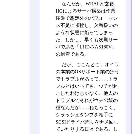
なんだか、WRAPと玄箱
HGによるサーバ構築は作業
序盤で想定外のパフォーマン
ス不足に頓挫し、欠番扱いの
ような状態に陥ってしまっ
た。しかし、早くも次期サー
バである「LHD-NAS160V」
の到着である。
だが、ここんとこ、オイラ
の本業のOSサポート業のほう
でトラブルがあって……トラ
ブルとはいっても、ウチが起
こしたわけじゃなく、他人の
トラブルでそれがウチの飯の
種なんだが……ねちっこく、
クラッシュダンプを相手に
SCSIドライバ周りをナメ回し
ていたりする日々である。し