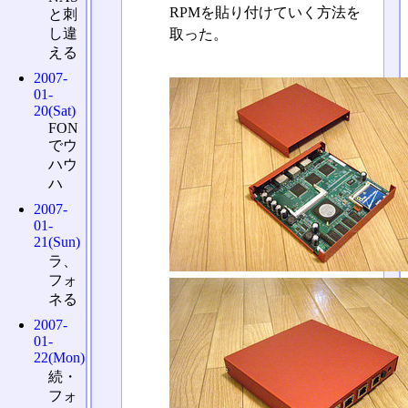
RPMを貼り付けていく方法を
と刺
し違
取った。
える
2007-
01-
20(Sat)
FON
でウ
ハウ
ハ
2007-
01-
21(Sun)
ラ、
フォ
ネる
2007-
01-
22(Mon)
続・
フォ