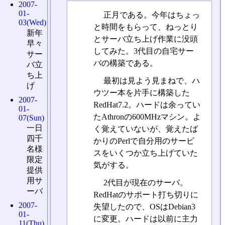
2007-
01-
正月である。今年はちょっ
03(Wed)
と時間をもらって、ねっとり
新年
とサーバ立ち上げ作業に没頭
早々
してみた。3代目の自宅サー
サー
バの構築である。
バ立
ち上
最初は見よう見まねで、ハ
げ
ウツー本を片手に構築した
2007-
RedHat7.2。ハードは余ってい
01-
たAthronの600MHzマシン。よ
07(Sun)
一日
く覚えていないが、覚えたば
四千
かりのPerlで自分用のサービ
名様
スをいくつか立ち上げていた
限定
気がする。
提供
用サ
2代目が現在のサーバ。
ーバ
RedHatのサポート打ち切りに
2007-
失望したので、OSはDebian3
01-
に変更。ハードは以前に主力
11(Thu)