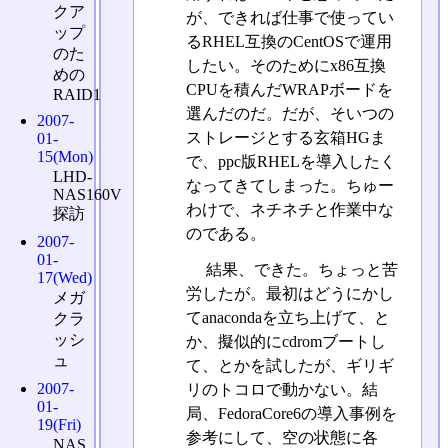
クア
が、できれば仕事で使ってい
ップ
るRHEL互換のCentOSで運用
のた
したい。そのためにx86互換
めの
CPUを積んだWRAPボードを
RAID1
選んだのだ。だが、そいつの
2007-
ストレージとする玄箱HGま
01-
15(Mon)
で、ppc版RHELを導入したく
LHD-
なってきてしまった。ちゅー
NAS160V
わけで、ネチネチと作業中な
探訪
のである。
2007-
01-
結果、できた。ちょっと苦
17(Wed)
労したが。最初はどうにかし
メガ
てanacondaを立ち上げて、と
クラ
ッシ
か、擬似的にcdromブートし
ュ
て、とかを試したが、ギリギ
2007-
リのトコロで動かない。結
01-
局、FedoraCore6の導入事例を
19(Fri)
参考にして、空の状態に各
NAS