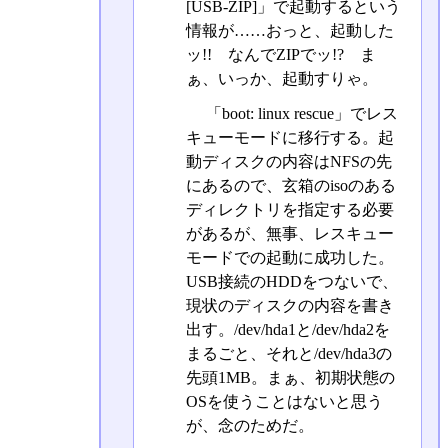
[USB-ZIP]」で起動するという
情報が……おっと、起動した
ッ!! なんでZIPでッ!? ま
ぁ、いっか、起動すりゃ。
「boot: linux rescue」でレス
キューモードに移行する。起
動ディスクの内容はNFSの先
にあるので、玄箱のisoのある
ディレクトリを指定する必要
があるが、無事、レスキュー
モードでの起動に成功した。
USB接続のHDDをつないで、
現状のディスクの内容を書き
出す。/dev/hda1と/dev/hda2を
まるごと、それと/dev/hda3の
先頭1MB。まぁ、初期状態の
OSを使うことはないと思う
が、念のためだ。