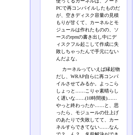
使ってるカーネルは、ノート
PCで再コンパイルしたものだ
が、空きディスク容量の見積
もりが甘くて、カーネルとモ
ジュールは作れたものの、ソ
ースのrpmの書き出し中にデ
ィスクフル起こして作成に失
敗しちゃったんで手元にない
んだよな。
カーネルっていえば縁起物
だし、WRAP自らに再コンパ
イルさせてみるか。よっこら
しょっと……こりゃ素晴らし
く遅いな……(10時間後)……
やっと終わったか……と、思
ったら、モジュールの仕上げ
のあたりで失敗してて、カー
ネルすらできてない……なん
で？ ん？ 名前解決ができ