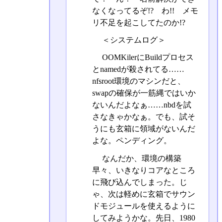
なくなってるぞ!? わ!! メモ
リ不足を起こしてたのか!?
＜システムログ＞
OOMKilerにBuildプロセス
とnamedが殺されてる……
nfsroot環境のマシンだと、
swapの確保が一筋縄ではいか
ないんだよなぁ……nbdを試
さなきゃかなぁ。でも、試そ
うにも玄箱に領域がないんだ
よな。ペンディング。
なんだか、環境の構築
早々、いきなりコアなところ
に飛び込んでしまった。じ
ゃ、次は軽めに玄箱でサウン
ドモジュールを使えるように
してみようかな。先日、1980