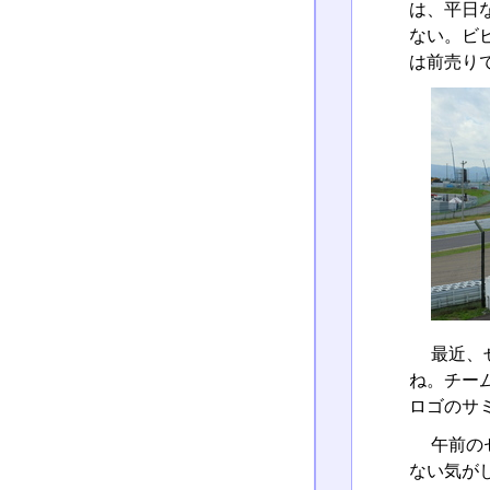
は、平日
ない。ビ
は前売りで
最近、
ね。チー
ロゴのサ
午前の
ない気が