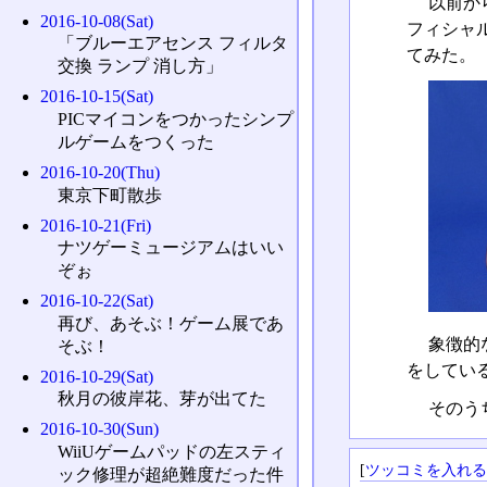
以前か
2016-10-08(Sat)
フィシャ
「ブルーエアセンス フィルタ
てみた。
交換 ランプ 消し方」
2016-10-15(Sat)
PICマイコンをつかったシンプ
ルゲームをつくった
2016-10-20(Thu)
東京下町散歩
2016-10-21(Fri)
ナツゲーミュージアムはいい
ぞぉ
2016-10-22(Sat)
再び、あそぶ！ゲーム展であ
象徴的
そぶ！
をしてい
2016-10-29(Sat)
秋月の彼岸花、芽が出てた
そのう
2016-10-30(Sun)
WiiUゲームパッドの左スティ
[
ツッコミを入れ
ック修理が超絶難度だった件