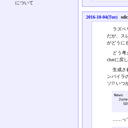
について
s
2016-10-04(Tue)
ラズベ
だが、ス
がどうに
どう考え
charに
生成さ
ンパイラのバ
ソ!? いつ
News

  June
    SD
      
……っ