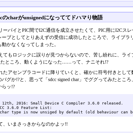
dccのcharがunsignedになっててドハマり物語
リーパイとPIC間でI2C通信を成立させたくて、PIC用にI2
レーブとしてとりあえずの受信に成功したところで、ライブラ
も動かなくなってしまった。
てもロジックに誤りが見つからないので、苦し紛れに、ライブラリ化
戻したところ、動くようになった……って、ナニそれ!?
れたアセンブラコードに降りていくと、確かに符号付きとして
グか!?と、思って「sdcc signed char」でググってみたとこ
からッ!?
 12th, 2016: Small Device C Compiler 3.6.0 released.

CC 3.6.0 Feature List:

char type is now unsiged by default (old behaviour can b
て、いまさっきからなのかよッ!!