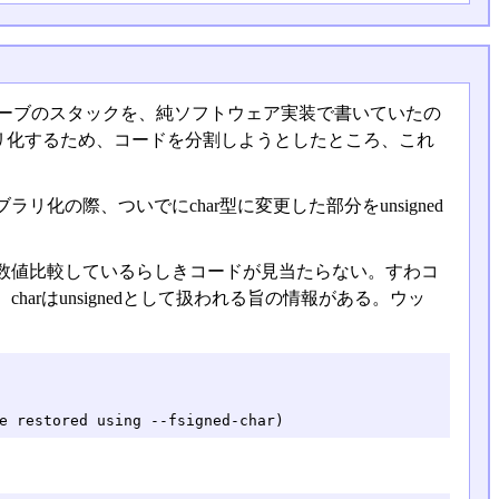
Cスレーブのスタックを、純ソフトウェア実装で書いていたの
リ化するため、コードを分割しようとしたところ、これ
の際、ついでにchar型に変更した部分をunsigned
数値比較しているらしきコードが見当たらない。すわコ
ろ、charはunsignedとして扱われる旨の情報がある。ウッ
e restored using --fsigned-char)