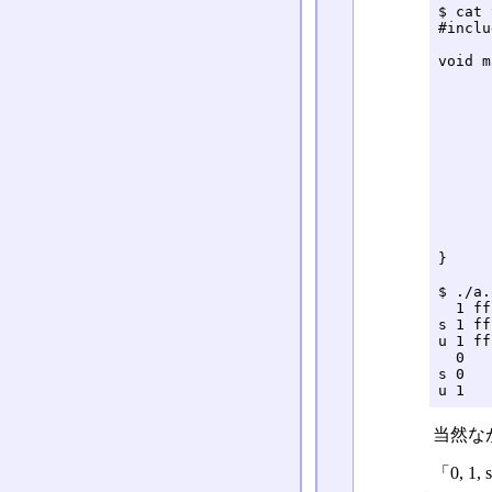
$ cat 
#inclu
void m
	char           x 
	signed char   sx 
	unsigned char ux 
	printf("  %lu %x\n", sizeof(x),  (unsig
	printf("s %lu %x\n", sizeof(sx), (unsign
	printf("u %lu %x\n", sizeof(sx), (unsign
	printf("  %x\n",  x
	printf("s %x\n", sx
	printf("u %x\n", ux
}

$ ./a.
  1 ff

s 1 ff

u 1 ff

  0

s 0

u 1
当然ながら
「0, 