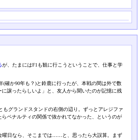
る
が、たまにはF1も観に行こうということで、仕事と学
年(確か90年も？)と鈴鹿に行ったが、本戦の間は外で数
ーに譲ったらしいよ」と、友人から聞いたのが記憶に残
2回ともグランドスタンドの右側の辺り。ずっとアレジファ
たらペナルティの関係で抜かれてなかった、というのが
がに金曜日なら、そこまでは……と、思ったら大誤算。まず