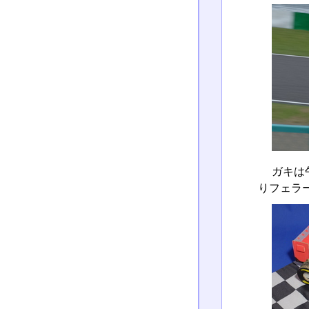
ガキは
りフェラ