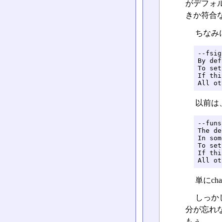
がデフォル
きか符合
ちなみ
--fsig
By def
To set
If thi
All ot
以前は
--funs
The de
In som
To set
If thi
All ot
単にcha
しっか
分が忘れ
もぅ。