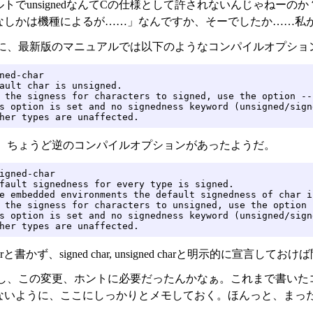
トでunsignedなんてCの仕様として許されないんじゃねーのか
なしかは機種によるが……」なんですか、そーでしたか……私
に、最新版のマニュアルでは以下のようなコンパイルオプショ
ned-char

ault char is unsigned.

 the signess for characters to signed, use the option --
s option is set and no signedness keyword (unsigned/sign
her types are unaffected.
、ちょうど逆のコンパイルオプションがあったようだ。
igned-char

fault signedness for every type is signed.

e embedded environments the default signedness of char i
 the signess for characters to unsigned, use the option 
s option is set and no signedness keyword (unsigned/sign
her types are unaffected.
rと書かず、signed char, unsigned charと明示的に宣言し
し、この変更、ホントに必要だったんかなぁ。これまで書いた
ないように、ここにしっかりとメモしておく。ほんっと、まっ