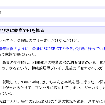
る
]
さびさに鈴鹿でF1を観る
いっても、金曜日のフリー走行だけなんだけど。
毎年恒例のように、鈴鹿にSUPER GTの予選だけ観に行ってい
って家族で観に行った。
、高専の学生時代、F1開催時の交通渋滞の調査研究のため、91
チカチやるという、超絶的屈辱プレイ。最後に「セナがベルガ
。
、就職して、93年, 94年には、ちゃんと本戦を観に行った。
が上がったあたりで、マンセルに抜かれてしまい、ガッカリし
っている。
ら22年ぶり。毎年のSUPER GTの予選の状況を鑑み、さす