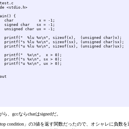
test.c 

de <stdio.h>

ain() {

= -1;

= -1;

= -1;

ned char)x);

ed char)sx);

ed char)ux);

 > 0);

 > 0);

 > 0);

out 

、gccならcharはsignedだ。
1, stop condition」の3値を返す関数だったので、オシャレ