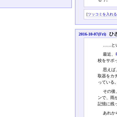
[
ツッコミを入れ
ひ
2016-10-07(Fri)
……と
最近、
校をサボ
思えば
取器をカ
っている
その後
ンで、雨
記憶に残
あれか