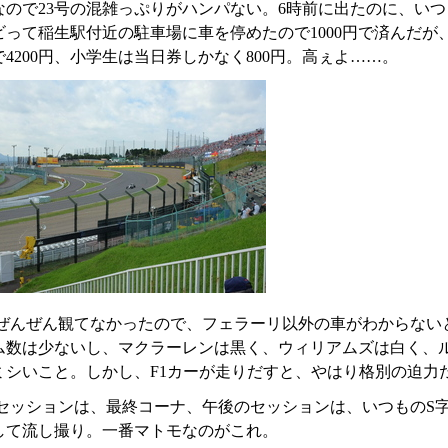
なので23号の混雑っぷりがハンパない。6時前に出たのに、い
ビって稲生駅付近の駐車場に車を停めたので1000円で済んだ
4200円、小学生は当日券しかなく800円。高ぇよ……。
ぜんぜん観てなかったので、フェラーリ以外の車がわからない
ム数は少ないし、マクラーレンは黒く、ウィリアムズは白く、
ミシいこと。しかし、F1カーが走りだすと、やはり格別の迫力
セッションは、最終コーナ、午後のセッションは、いつものS
して流し撮り。一番マトモなのがこれ。