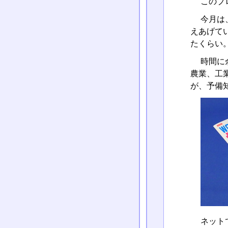
このブ
今月は
えあげて
たくらい
時間に
農業、工
が、予備
ネット