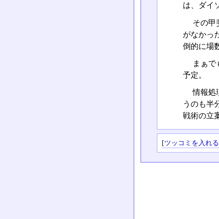
は、ダイ
その甲
がなかっ
倒的に場
まぁで
予定。
情報処
うのも半
戦術の立
[
ツッコミを入れ