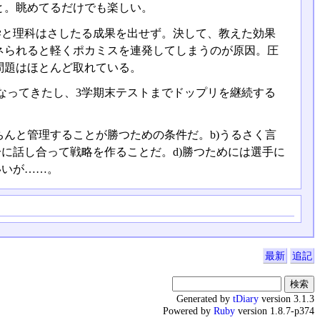
と。眺めてるだけでも楽しい。
学と理科はさしたる成果を出せず。決して、教えた効果
ネられると軽くポカミスを連発してしまうのが原因。圧
問題はほとんど取れている。
なってきたし、3学期末テストまでドップリを継続する
ちんと管理することが勝つための条件だ。b)うるさく言
に話し合って戦略を作ることだ。d)勝つためには選手に
いいが……。
最新
追記
Generated by
tDiary
version 3.1.3
Powered by
Ruby
version 1.8.7-p374