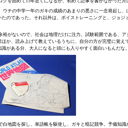
ログを始めて15年近くになるが、初めて記事を書かなかった月
、ウチの中学一年のガキの成績のあまりの悪さに一念発起し、
いたのであった。それ以外は、ボイストレーニングと、ジョジ
。
余裕がないので、社会は地理だけに注力。試験範囲である、ア
業ほか、読み上げて教えているうちに、自分の方が完璧に覚え
知識がある分、大人になると頭にも入りやすく面白いもんだな
で白地図を探し、単語帳を駆使し、ガキと暗記競争。予備知識