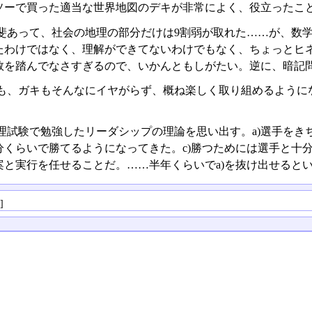
ソーで買った適当な世界地図のデキが非常によく、役立ったこ
斐あって、社会の地理の部分だけは9割弱が取れた……が、数
たわけではなく、理解ができてないわけでもなく、ちょっとヒ
数を踏んでなさすぎるので、いかんともしがたい。逆に、暗記
も、ガキもそんなにイヤがらず、概ね楽しく取り組めるように
理試験で勉強したリーダシップの理論を思い出す。a)選手をき
分くらいで勝てるようになってきた。c)勝つためには選手と十分
案と実行を任せることだ。……半年くらいでa)を抜け出せると
る
]