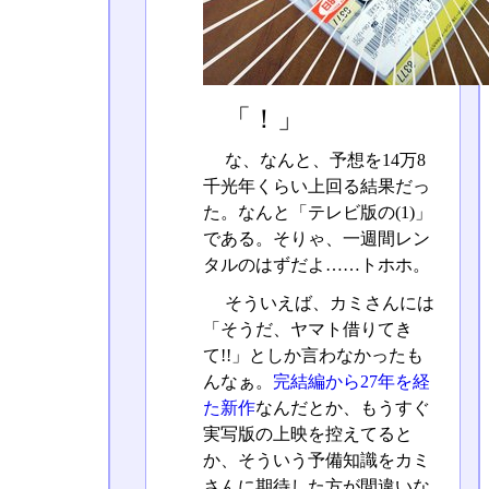
「！」
な、なんと、予想を14万8
千光年くらい上回る結果だっ
た。なんと「テレビ版の(1)」
である。そりゃ、一週間レン
タルのはずだよ……トホホ。
そういえば、カミさんには
「そうだ、ヤマト借りてき
て!!」としか言わなかったも
んなぁ。
完結編から27年を経
た新作
なんだとか、もうすぐ
実写版の上映を控えてると
か、そういう予備知識をカミ
さんに期待した方が間違いな