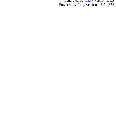
Generated by
tDiary
version 3.1.3
Powered by
Ruby
version 1.8.7-p374