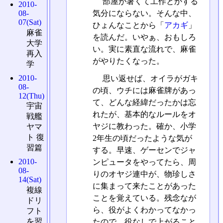
部屋が暑くて工作とかする
2010-
気分にならない。そんな中、
08-
07(Sat)
ひょんなことから「
アカギ
」
麻雀
を読んだ。いやぁ、おもしろ
大学
い。実に素直な流れで、麻雀
再入
がやりたくなった。
学
2010-
思い返せば、オイラがガキ
08-
の頃、ウチには麻雀牌があっ
12(Thu)
て、どんな経緯だったかは忘
宇宙
れたが、基本的なルールをオ
戦艦
ヤジに教わった。確か、小学
ヤマ
ト 復
2年生の頃だったような気が
習篇
する。早速、ゲーセンでジャ
2010-
ンピュータをやってたら、周
08-
りのオヤジ連中が、物珍しさ
14(Sat)
に集まって来たことがあった
複線
ことを覚えている。残念なが
ドリ
ら、役がよくわかってなかっ
フト
を習
たので、役なしで上がること