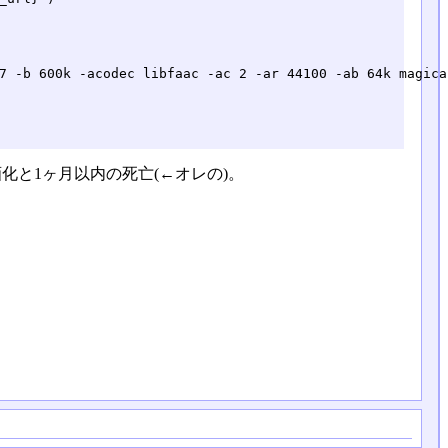
7 -b 600k -acodec libfaac -ac 2 -ar 44100 -ab 64k magica
と1ヶ月以内の死亡(←オレの)。