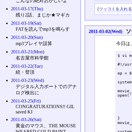
こんなの絶対おかしいよ
2011-03-17(Thu)
[
ツッコミを入れ
残り2話、まじか★マギカ
2011-03-19(Sat)
FATを読んでmp3を鳴らす
ソ
2011-03-02(Wed)
2011-03-20(Sun)
mp3プレイヤ誤算
今日は
2011-03-21(Mon)
$ vi m
名古屋市科学館
#!/usr
2011-03-22(Tue)
続・登頂
ep = 8

2011-03-23(Wed)
system
デジタル入力ポートでのアナ
movie_
ログ検出に
open('
	fh.each {
2011-03-25(Fri)
		l =~ /href="([
CONGRATURATIONS!! GIL
		l =~ /第#
saved KI
	}
}

2011-03-26(Sat)
movie_
黄金のマウス、THE MOUSE
WEARED GOLD PAINT
system