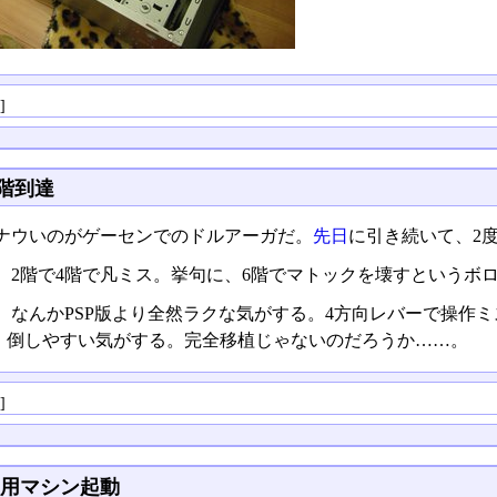
る
]
8階到達
ナウいのがゲーセンでのドルアーガだ。
先日
に引き続いて、2
、2階で4階で凡ミス。挙句に、6階でマトックを壊すというボ
、なんかPSP版より全然ラクな気がする。4方向レバーで操作
、倒しやすい気がする。完全移植じゃないのだろうか……。
る
]
2用マシン起動