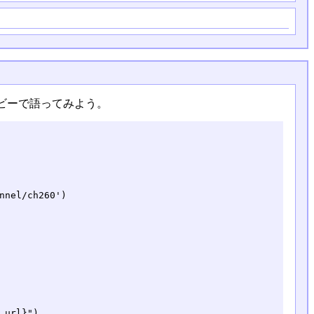
ビーで語ってみよう。
nnel/ch260')

url}")
