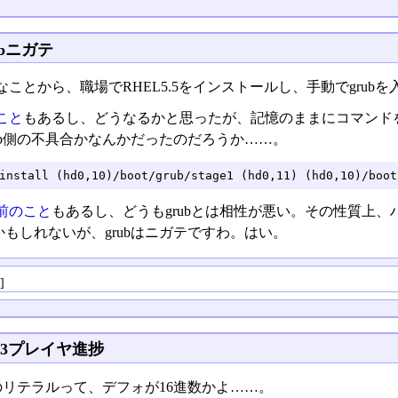
ubニガテ
ことから、職場でRHEL5.5をインストールし、手動でgru
こと
もあるし、どうなるかと思ったが、記憶のままにコマンド
ub側の不具合かなんかだったのだろうか……。
install (hd0,10)/boot/grub/stage1 (hd0,11) (hd0,10)/boot
前のこと
もあるし、どうもgrubとは相性が悪い。その性質上
もしれないが、grubはニガテですわ。はい。
る
]
p3プレイヤ進捗
mのリテラルって、デフォが16進数かよ……。