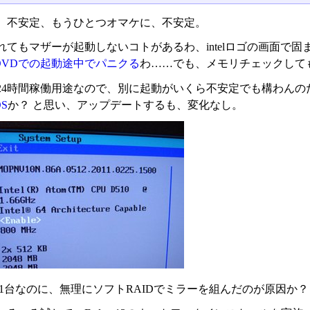
、不安定、もうひとつオマケに、不安定。
れてもマザーが起動しないコトがあるわ、intelロゴの画面で
DVDでの起動途中でパニクる
わ……でも、メモリチェックして
24時間稼働用途なので、別に起動がいくら不安定でも構わんの
S
か？ と思い、アップデートするも、変化なし。
が1台なのに、無理にソフトRAIDでミラーを組んだのが原因か？