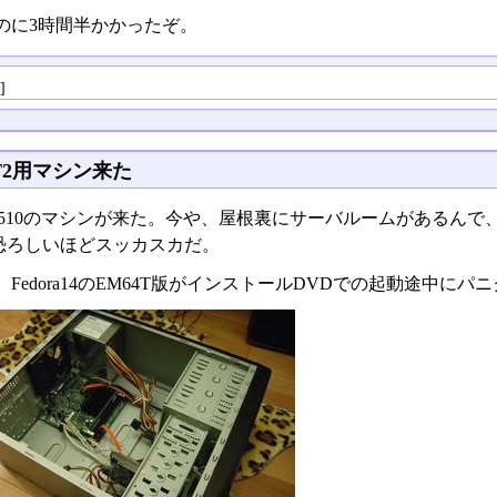
のに3時間半かかったぞ。
る
]
T2用マシン来た
m D510のマシンが来た。今や、屋根裏にサーバルームがある
恐ろしいほどスッカスカだ。
Fedora14のEM64T版がインストールDVDでの起動途中に