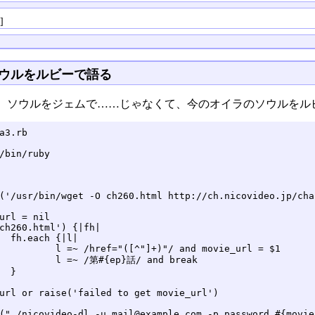
る
]
ウルをルビーで語る
、ソウルをジェムで……じゃなくて、今のオイラのソウルをル
a3.rb

/bin/ruby

('/usr/bin/wget -O ch260.html http://ch.nicovideo.jp/cha
url = nil

ch260.html') {|fh|

|l|

^"]+)"/ and movie_url = $1

{ep}話/ and break



url or raise('failed to get movie_url')

("./nicovideo-dl -u mail@example.com -p password #{movie_