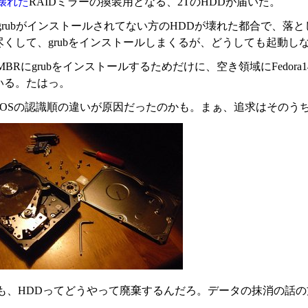
壊れた
RAIDミラーの換装用となる、2TのHDDが届いた。
grubがインストールされてない方のHDDが壊れた都合で、落
尽くして、grubをインストールしまくるが、どうしても起動し
BRにgrubをインストールするためだけに、空き領域にFedo
いる。たはっ。
SとOSの認識順の違いが原因だったのかも。まぁ、追求はそのう
も、HDDってどうやって廃棄するんだろ。データの抹消の話