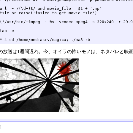
url =~ /(\d+)$/ and movie_file = $1 + '.mp4'

file or raise('failed to get movie_file')

("/usr/bin/ffmpeg -i %s -vcodec mpeg4 -s 320x240 -r 29.9
tab -e

* 4 cd /home/mediasrv/magica; ./ma3.rb
の放送は1週間遅れ。今、オイラの怖いモノは、ネタバレと映画化
る
]