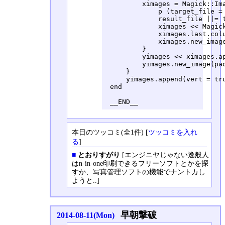
         ximages = Magick::Ima
             p (target_file = 
             result_file ||= t
             ximages << Magick
             ximages.last.colu
             ximages.new_image
         }

         yimages << ximages.ap
         yimages.new_image(pad
     }

     yimages.append(vert = tru
 end

 __END__
本日のツッコミ(全1件) [
ツッコミを入れ
る
]
■
とおりすがり
[エンジニヤじゃない逸般人
はn-in-one印刷できるフリーソフトとかを探
すか、写真管理ソフトの機能でナントカし
ようと..]
早朝撃破
2014-08-11(Mon)