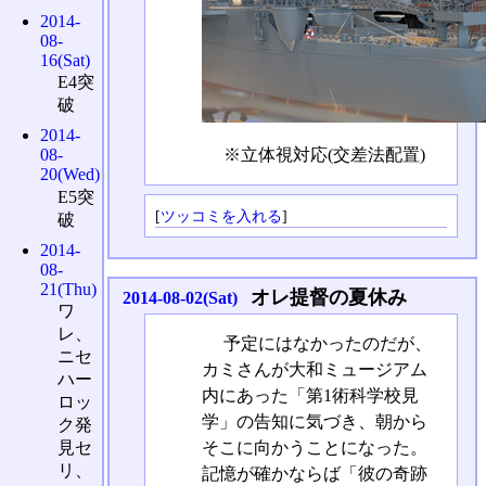
2014-
08-
16(Sat)
E4突
破
2014-
※立体視対応(交差法配置)
08-
20(Wed)
E5突
[
ツッコミを入れる
]
破
2014-
08-
21(Thu)
オレ提督の夏休み
2014-08-02(Sat)
ワ
レ、
予定にはなかったのだが、
ニセ
カミさんが大和ミュージアム
ハー
内にあった「第1術科学校見
ロッ
学」の告知に気づき、朝から
ク発
そこに向かうことになった。
見セ
リ、
記憶が確かならば「彼の奇跡