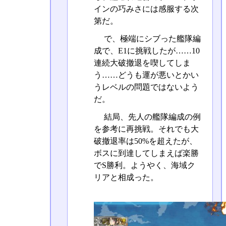
インの巧みさには感服する次
第だ。
で、極端にシブった艦隊編
成で、E1に挑戦したが……10
連続大破撤退を喫してしま
う……どうも運が悪いとかい
うレベルの問題ではないよう
だ。
結局、先人の艦隊編成の例
を参考に再挑戦。それでも大
破撤退率は50%を超えたが、
ボスに到達してしまえば楽勝
でS勝利。ようやく、海域ク
リアと相成った。