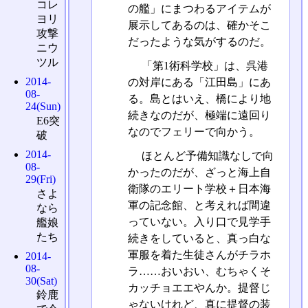
コレ
の艦」にまつわるアイテムが
ヨリ
展示してあるのは、確かそこ
攻撃
だったような気がするのだ。
ニウ
ツル
「第1術科学校」は、呉港
2014-
の対岸にある「江田島」にあ
08-
る。島とはいえ、橋により地
24(Sun)
続きなのだが、極端に遠回り
E6突
なのでフェリーで向かう。
破
2014-
ほとんど予備知識なしで向
08-
かったのだが、ざっと海上自
29(Fri)
衛隊のエリート学校＋日本海
さよ
軍の記念館、と考えれば間違
なら
っていない。入り口で見学手
艦娘
たち
続きをしていると、真っ白な
軍服を着た生徒さんがチラホ
2014-
08-
ラ……おいおい、むちゃくそ
30(Sat)
カッチョエエやんか。提督じ
鈴鹿
ゃないけれど、真に提督の装