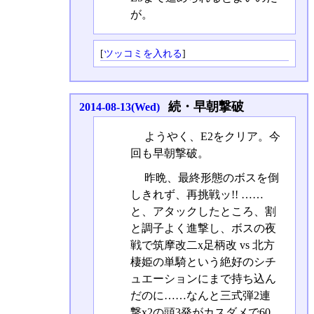
が。
[
ツッコミを入れる
]
続・早朝撃破
2014-08-13(Wed)
ようやく、E2をクリア。今
回も早朝撃破。
昨晩、最終形態のボスを倒
しきれず、再挑戦ッ!! ……
と、アタックしたところ、割
と調子よく進撃し、ボスの夜
戦で筑摩改二x足柄改 vs 北方
棲姫の単騎という絶好のシチ
ュエーションにまで持ち込ん
だのに……なんと三式弾2連
撃x2の頭3発がカスダメで60