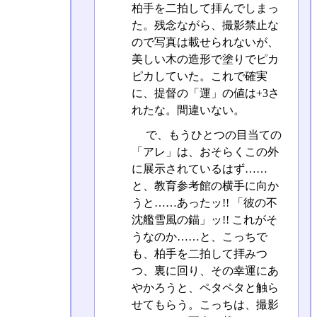
柏手を二拍して拝んでしまっ
た。残念ながら、撮影禁止な
ので写真は載せられないが、
美しい木の造形で塗りでピカ
ピカしていた。これで確実
に、提督の「運」の値は+3さ
れたな。間違いない。
で、もうひとつの目当ての
「アレ」は、おそらくこの外
に展示されているはず……
と、教育参考館の横手に向か
うと……あったッ!! 「彼の不
沈艦雪風の錨」ッ!! これがそ
うなのか……と、こっちで
も、柏手を二拍して拝みつ
つ、裏に回り、その幸運にあ
やかろうと、ペタペタと触ら
せてもらう。こっちは、撮影