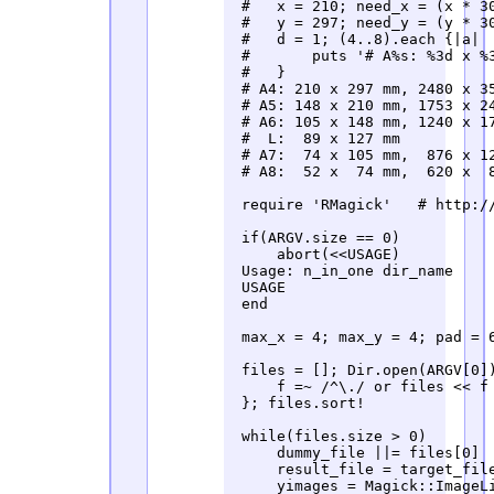
 #   x = 210; need_x = (x * 30
 #   y = 297; need_y = (y * 30
 #   d = 1; (4..8).each {|a|

 #       puts '# A%s: %3d x %
 #   }

 # A4: 210 x 297 mm, 2480 x 35
 # A5: 148 x 210 mm, 1753 x 24
 # A6: 105 x 148 mm, 1240 x 17
 #  L:  89 x 127 mm

 # A7:  74 x 105 mm,  876 x 12
 # A8:  52 x  74 mm,  620 x  8
 require 'RMagick'   # http://
 if(ARGV.size == 0)

     abort(<<USAGE)

 Usage: n_in_one dir_name

 USAGE

 end

 max_x = 4; max_y = 4; pad = 6
 files = []; Dir.open(ARGV[0])
     f =~ /^\./ or files << f

 }; files.sort!

 while(files.size > 0)

     dummy_file ||= files[0]

     result_file = target_file
     yimages = Magick::ImageLi