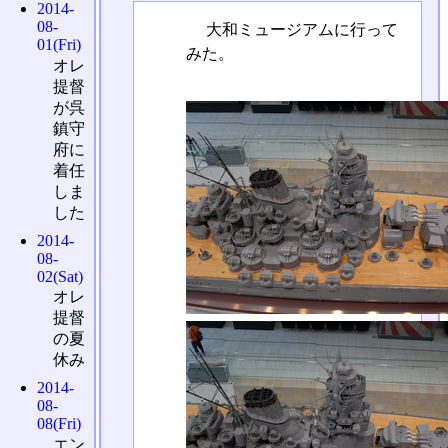
2014-
08-
大和ミュージアムに行って
01(Fri)
みた。
オレ
提督
が呉
鎮守
府に
着任
しま
した
2014-
08-
02(Sat)
オレ
提督
の夏
休み
2014-
08-
08(Fri)
エン