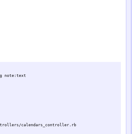
g note:text

trollers/calendars_controller.rb
