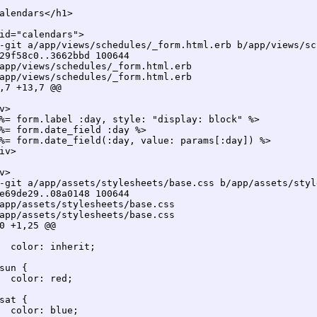
alendars</h1>

id="calendars">

-git a/app/views/schedules/_form.html.erb b/app/views/sc
29f58c0..3662bbd 100644

app/views/schedules/_form.html.erb

app/views/schedules/_form.html.erb

,7 +13,7 @@

v>

%= form.label :day, style: "display: block" %>

%= form.date_field :day %>

%= form.date_field(:day, value: params[:day]) %>

iv>

v>

-git a/app/assets/stylesheets/base.css b/app/assets/styl
e69de29..08a0148 100644

app/assets/stylesheets/base.css

app/assets/stylesheets/base.css

0 +1,25 @@

sun {

sat {
