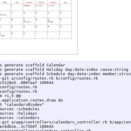
s generate scaffold Calendar

s generate scaffold Holiday day:date:index cause:string

s generate scaffold Schedule day:date:index member:strin
-git a/config/routes.rb b/config/routes.rb

c5228e5..880faaf 100644

config/routes.rb

config/routes.rb

4 +1,5 @@

.application.routes.draw do

t "calendars#index"

ources :schedules

ources :holidays

ources :calendars

-git a/app/controllers/calendars_controller.rb b/app/con
ec6db2e..3c75b0f 100644

app/controllers/calendars_controller.rb
