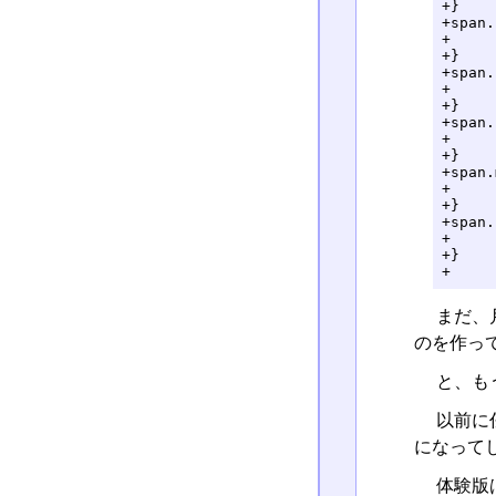
+}

+span.
+	color: red;

+}

+span.
+	font-size: 60%;

+}

+span.
+	font-size: 80%;

+}

+span.
+	font-size: 80%;

+}

+span.
+	font-size: 80%;

+}

+
まだ、
のを作っ
と、もう
以前に
になって
体験版