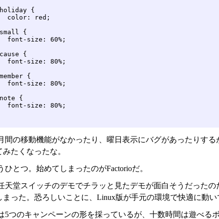
holiday {

small {

cause {

member {

note {

月間の移動機能がなかったり、曜日表示にバグがあったりする
てみたくなったな。
ひとつ。始めてしまったのがFactorioだ。
任天堂スイッチのデモでチラッと見たデモが面白そうだったの
しまった。恐ろしいことに、Linux版が手元の環境で快適に動
は5つのキャンペーンの形を採っているが、十数時間は遊べる