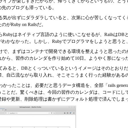
ライブが楽しすぎたからか、帰ってきてからというもの、どう
の先のブログも滞っている。
る気が出ずにダラダラしていると、次第に心が苦しくなってく
がRuby on Railsだ。
らRubyはネイティブ言語のように使いこなせるが、Railsは
わかなかった。しかし、Rubyでプログラマをしようと思うと、Ruby
けで、まずはコンテナで開発できる環境を整えようと思ったのが4
れから、習作のカレンダを作り始めて10日。ようやく形になっ
てみると、DBとくっついているというイメージはそのとおりだ
際、自己流ながら取り入れ、そこそこうまく行った経験がある
かったことは、必要だと思うデータ構造を、全部「rails generat
うことだ。驚くべきは、今回の習作のカレンダは、コードにして
登録や更新、削除処理は書かずにデフォルト処理で済んでしま