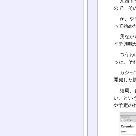
九四ド
ので、そ
が、や
って始めたの
我なが
イチ興味が
つうわ
った。そ
カジっ
開発した
結局、わ
い、とい
や予定の