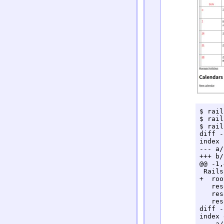
$ rail
$ rail
$ rail
diff -
index 
--- a/
+++ b/
@@ -1,
 Rails
+  roo
   res
   res
   res
diff -
index 
--- a/