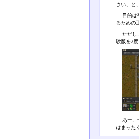
さい、と
目的は
るための
ただし
験版を2
あー、
はまった