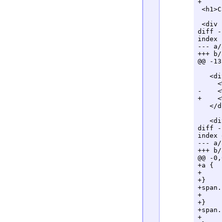
+

 <h1>C
 <div 
diff -
index 
--- a/
+++ b/
@@ -13
   <di
     <
-    <
+    <
   </d
   <di
diff -
index 
--- a/
+++ b/
@@ -0,
+a {

+	color: inherit;

+}

+span.
+	color: red;

+}

+span.
+	color: blue;
