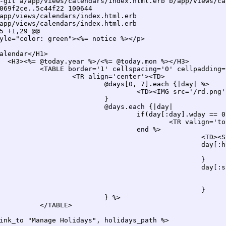
-git a/app/views/calendars/index.html.erb b/app/views/ca
069f2ce..5c44f22 100644

app/views/calendars/index.html.erb

app/views/calendars/index.html.erb

5 +1,29 @@

yle="color: green"><%= notice %></p>

alendar</H1>

ink_to "Manage Holidays", holidays_path %>
