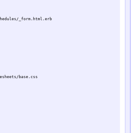
hedules/_form.html.erb

esheets/base.css
