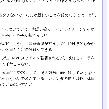
もやる気が出ない。九四ドライブのまとめも滞っている
るタチなので、なにか新しいことを始めなくては、と思
DBとくっついていて、敷居が高そうというイメージでイマ
 on Railsが基本らしい。
/10。しかし、開発環境が整うまでに10日ほどもかか
た。休日と予定の登録ができる。
った。MVCスタイルを強要されるが、以前にメーラを
のでイヤじゃない。
escaffold XXX」して、その雛形に肉付けしていけばい
30行くらいで済んでいる。カレンダの描画以外、休日
っているのが大きい。