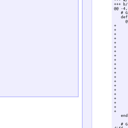
+++ b/
@@ -4,
   # G
   def
     @
+

+	@today = Date.today

+	@first_day = @today.beginning_of_month

+	@start_day = @first_day - @first_day.wday

+

+	@days = []; day = @start_day

+	loop {

+		7.times {

+			@days << {

+				day:			day,

+				holidays:		Holiday.where(day: day),

+				schedules:		Schedule.where(day: day),

+				attrs:			{},

+			}

+			@days.last[:attrs][:color] = day.strftime('%a').downcase

+			@days.last[:attrs][:color] = 'holiday' if(@days.last[:holidays].size > 0)

+			@days.last[:attrs][:size] = 'small' if(day.mon != @today.mon)

+			day += 1

+		}

+		break if(day.mon != @today.mon)

+	}

   end

   # G