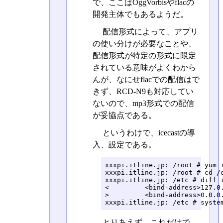
で、ここはOggVorbisやflacの
開発主体でもあるようだ。
配信形式によって、アプリ
の使い分けが必要なことや、
配信形式が特定の形式に限定
されている意味がよくわから
んが、なにせflacでの配信はで
きず、RCD-N9も対応してい
ないので、mp3形式での配信
が妥協点である。
というわけで、icecastの導
入、設定である。
xxxpi.itline.jp: /root # yum i
xxxpi.itline.jp: /root # cd /e
xxxpi.itline.jp: /etc # diff i
<         <bind-address>127.0.
>         <bind-address>0.0.0.
xxxpi.itline.jp: /etc # syste
とりあえず、これだけで