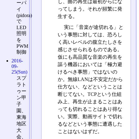
し、曲の再生は最初からにな
ーパ
ってしまう。それが頻繁に発
イ
(pidora)
生する。
で
実に「音楽が途切れる」と
LED
照明
いう事態に対しては、恐ろし
を
く高いレベルの腹立たしさを
PWM
感じさせられるものである。
制御
仮にも高品質な音楽の再生を
2016-
謳う機器においては「極力避
09-
25(Sun)
けるべき事態」ではないの
スプ
か。無線LANは不安定だから
ラト
仕方ない、などということは
ゥー
断じてない。TCPという仕組
ン甲
み上、再生が止まることはあ
子
っても切れることはあり得な
園、
い。実際、動画サイトで切れ
東海
地区
るなどという事態に遭遇した
大
ことはないはずだ。
会、