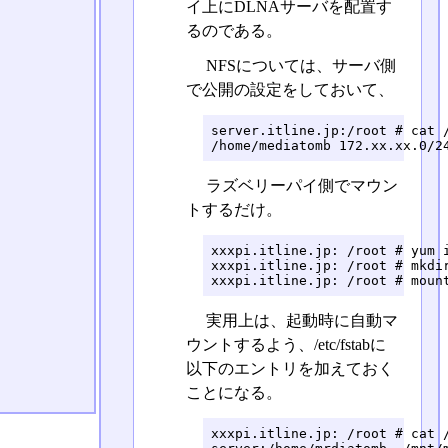
イ上にDLNAサーバを配置す
るのである。
NFSについては、サーバ側
で公開の設定をしておいて、
server.itline.jp:/root # cat /
/home/mediatomb 172.xx.xx.0/2
ラズベリーパイ側でマウン
トするだけ。
xxxpi.itline.jp: /root # yum i
xxxpi.itline.jp: /root # mkdir
xxxpi.itline.jp: /root # moun
実用上は、起動時に自動マ
ウントするよう、/etc/fstabに
以下のエントリを加えておく
ことになる。
xxxpi.itline.jp: /root # cat /