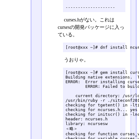
--------------------
curses.hがない。これは
cursesの開発パッケージに入っ
ている。
[root@xxx ~]# dnf install ncu
うおりゃ。
[root@xxx ~]# gem install curs
Building native extensions.  T
ERROR:  Error installing curse
	ERROR: Failed to build gem native extension.

    current directory: /usr/lo
/usr/bin/ruby -r ./siteconf201
checking for tgetent() in -lti
checking for ncurses.h... yes

checking for initscr() in -lnc
header: ncurses.h

library: ncursesw

＜略＞

checking for function curses_v
checking for variable curses_v