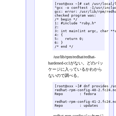
[root@xxx ~]# cat /usr/local/l
"gcc -o conftest -I/usr/inclu
gcc: error: /usr/lib/rpm/redha
checked program was:

/* begin */

1: #include "ruby.h"

2: 

3: int main(int argc, char **a
4: {

5:   return 0;

6: }

/* end */
/usr/lib/rpm/redhat/redhat-
hardened-cc1がない。どのパッ
ケージに入っているかわから
ないので調べる。
[root@xxx ~]# dnf provides /us
redhat-rpm-config-40-2.fc24.no
Repo        : fedora

redhat-rpm-config-41-2.fc24.no
Repo        : updates
redhat-rpm-configパッケージ