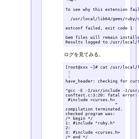
To see why this extension fai
  /usr/local/lib64/gems/ruby/c
extconf failed, exit code 1

Gem files will remain install
Results logged to /usr/local/
ログを見てみる。
[root@xxx ~]# cat /usr/local/l
 :

 :

have_header: checking for curs
"gcc -E -I/usr/include -I/usr
conftest.c:3:20: fatal error: 
 #include <curses.h>

                    ^

compilation terminated.

checked program was:

/* begin */

1: #include "ruby.h"

2: 

3: #include <curses.h>

/* end */
