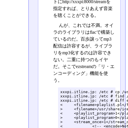
トにhttp://xxxpi:8000/streamを
指定すれば、とりあえず音楽
を聴くことができる。
んが、これでは不満。オイ
ラのライブラリはflacで構築し
ているのだ。百歩譲ってmp3
配信は許容するが、ライブラ
リをmp3化するのは許容でき
ない。二重に持つのもイヤ
だ。そこでezstreamの「リ・エ
ンコーディング」機能を使
う。
xxxpi.itline.jp: /etc # cp /u
xxxpi.itline.jp: /etc # find 
xxxpi.itline.jp: /etc # diff e
<     <filename>playlist.pl</f
>     <filename>/usr/share/ice
<     <playlist_program>1</pla
>     <playlist_program>0</pla
>     <stream_once>1</stream_o
<             <!-- <encode>Not