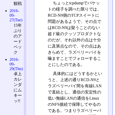
ちょっとtcpdumpでパケッ
観戦
トの様子を調べた限りでは、
2016-
RCD-N9側のTCPスイートに
09-
27(Tue)
問題があるようで、その点で
15年
はRCD-N9は疑うことのない
ぶり
超ド級のクッソプロダクトな
のア
のだが、それ以外の点は十分
ード
に及第点なので、その点はあ
ベッ
きらめて、ラズベリーパイを
ク
噛ますことでフォローするこ
2016-
09-
とにしたのである。
29(Thu)
具体的にはどうするかとい
卓上
カレ
うと、上述の通りRCD-N9と
ンダ
ラズベリーパイ間を有線LAN
にム
で直結とし、通信の安定性の
キー
低い無線LANの通信をLinux
ッ!!
のNFS接続で保障してやるの
である。つまりラズベリーパ