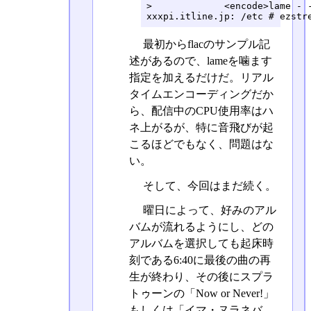
>             <encode>lame - -
xxxpi.itline.jp: /etc # ezstr
最初からflacのサンプル記
述があるので、lameを噛ます
指定を加えるだけだ。リアル
タイムエンコーディングだか
ら、配信中のCPU使用率はハ
ネ上がるが、特に音飛びが起
こるほどでもなく、問題はな
い。
そして、今回はまだ続く。
曜日によって、好みのアル
バムが流れるようにし、どの
アルバムを選択しても起床時
刻である6:40に最後の曲の再
生が終わり、その後にスプラ
トゥーンの「Now or Never!」
もしくは「イマ・ヌラネバ