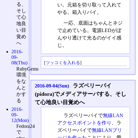
る、
い。元箱を切り取って入れて
そし
やる。箱入りパイ。
て心
一応、底面はちゃんとネジ
地良
い目
で止めている。電源LEDがぼ
覚め
んやり透けて光るのがイイ感
へ
じ。
2016-
09-
[
ツッコミを入れる
]
08(Thu)
RubyGems
環境
をな
ラズベリーパイ
2016-09-04(Sun)
んと
(pidora)でメディアサーバする、そし
かす
る
て心地良い目覚めへ
2016-
09-
ラズベリーパイで
無線LAN
12(Mon)
アクセスポイントを作り
、ラ
Fedora24
ズベリーパイで
無線LANブリ
で
ッジを作った
ことにより、愛