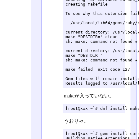
creating Makefile

To see why this extension fai
  /usr/local/lib64/gems/ruby/c
current directory: /usr/local/
make "DESTDIR=" clean

sh: make: command not found ★

current directory: /usr/local/
make "DESTDIR="

sh: make: command not found ★

make failed, exit code 127

Gem files will remain install
Results logged to /usr/local/
makeが入っていない。
[root@xxx ~]# dnf install mak
うおりゃ。
[root@xxx ~]# gem install curs
Building native extensions.  T