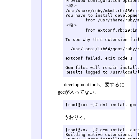
Provided configuration options
＜略＞

/usr/share/ruby/mkmf.rb:456:i
You have to install developmen
	from /usr/share/ruby/mkmf.rb:541:in `try_link0'

＜略＞

	from extconf.rb:29:in `<main>'

To see why this extension fai
  /usr/local/lib64/gems/ruby/c
extconf failed, exit code 1

Gem files will remain install
Results logged to /usr/local/
development tools、要するに
gccが入ってない。
[root@xxx ~]# dnf install gcc
うおりゃ。
[root@xxx ~]# gem install curs
Building native extensions.  T