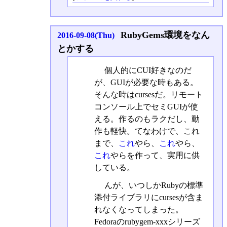
RubyGems環境をなん
2016-09-08(Thu)
とかする
個人的にCUI好きなのだ
が、GUIが必要な時もある。
そんな時はcursesだ。リモート
コンソール上でセミGUIが使
える。作るのもラクだし、動
作も軽快。てなわけで、これ
まで、
これ
やら、
これ
やら、
これ
やらを作って、実用に供
している。
んが、いつしかRubyの標準
添付ライブラリにcursesが含ま
れなくなってしまった。
Fedoraのrubygem-xxxシリーズ