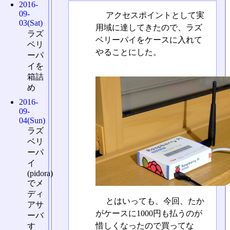
2016-
09-
アクセスポイントとして実
03(Sat)
用域に達してきたので、ラズ
ラズ
ベリーパイをケースに入れて
ベリ
やることにした。
ーパ
イを
箱詰
め
2016-
09-
04(Sun)
ラズ
ベリ
ーパ
イ
(pidora)
でメ
ディ
とはいっても、今回、たか
アサ
がケースに1000円も払うのが
ーバ
惜しくなったので買ってな
す