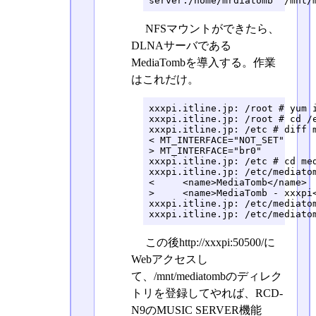
server:/home/mrdiatomb  /mnt/
NFSマウントができたら、
DLNAサーバである
MediaTombを導入する。作業
はこれだけ。
xxxpi.itline.jp: /root # yum i
xxxpi.itline.jp: /root # cd /e
xxxpi.itline.jp: /etc # diff m
< MT_INTERFACE="NOT_SET"

> MT_INTERFACE="br0"

xxxpi.itline.jp: /etc # cd med
xxxpi.itline.jp: /etc/mediatom
<     <name>MediaTomb</name>

>     <name>MediaTomb - xxxpi<
xxxpi.itline.jp: /etc/mediatom
xxxpi.itline.jp: /etc/mediato
この後http://xxxpi:50500/に
Webアクセスし
て、/mnt/mediatombのディレク
トリを登録してやれば、RCD-
N9のMUSIC SERVER機能