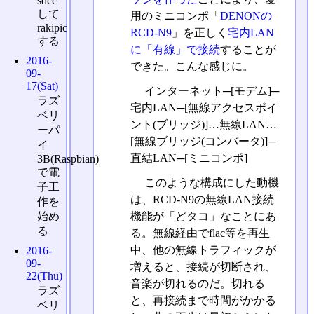
sdcc
して
用のミニコンポ「
DENONの
rakipic
RCD-N9
」を正しく
宅内LAN
する
に「有線」で接続
することが
2016-
できた。こんな感じに。
09-
17(Sat)
インターネット─[モデム]─
ラズ
宅内LAN─[無線アクセスポイ
ベリ
ント(ブリッジ)]…無線LAN…
ーパ
[無線ブリッジ(コンバータ)]─
イ
直結LAN─[ミニコンポ]
3B(Raspbian)
で電
このような構成にした動機
子工
は、RCD-N9の無線LAN接続
作を
始め
機能が「どタコ」なことにあ
る
る。無線経由でflac等を再生
中、他の無線トラフィックが
2016-
09-
増えると、接続が切断され、
22(Thu)
音楽が切れるのだ。切れる
ラズ
と、再接続まで時間がかかる
ベリ