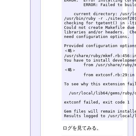
ERROR:  Error installing curse
	ERROR: Failed to build gem native extension.

    current directory: /usr/lo
/usr/bin/ruby -r ./siteconf201
checking for tgetent() in -lti
Could not create Makefile due 
libraries and/or headers.  Che
need configuration options.

Provided configuration options
＜略＞

/usr/share/ruby/mkmf.rb:456:i
You have to install developmen
	from /usr/share/ruby/mkmf.rb:541:in `try_link0'

＜略＞

	from extconf.rb:29:in `<main>'

To see why this extension fai
  /usr/local/lib64/gems/ruby/c
extconf failed, exit code 1

Gem files will remain install
Results logged to /usr/local/
ログを見てみる。