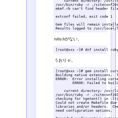
    current directory: /usr/lo
/usr/bin/ruby -r ./siteconf201
mkmf.rb can't find header file
extconf failed, exit code 1

Gem files will remain install
Results logged to /usr/local/
ruby.hがない。
[root@xxx ~]# dnf install rub
うおりゃ。
[root@xxx ~]# gem install curs
Building native extensions.  T
ERROR:  Error installing curse
	ERROR: Failed to build gem native extension.

    current directory: /usr/lo
/usr/bin/ruby -r ./siteconf201
checking for tgetent() in -lti
Could not create Makefile due 
libraries and/or headers.  Che
need configuration options.
