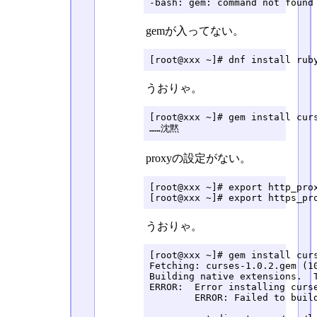
-bash: gem: command not found
gemが入ってない。
[root@xxx ~]# dnf install rub
うおりゃ。
[root@xxx ~]# gem install curs
……沈黙
proxyの設定がない。
[root@xxx ~]# export http_prox
[root@xxx ~]# export https_pr
うおりゃ。
[root@xxx ~]# gem install curs
Fetching: curses-1.0.2.gem (10
Building native extensions.  T
ERROR:  Error installing curse
	ERROR: Failed to build gem native extension.
