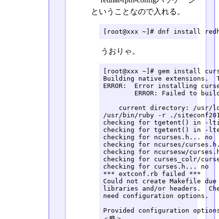
ということなので入れる。
[root@xxx ~]# dnf install red
うおりゃ。
[root@xxx ~]# gem install curs
Building native extensions.  T
ERROR:  Error installing curse
	ERROR: Failed to build gem native extension.

    current directory: /usr/lo
/usr/bin/ruby -r ./siteconf201
checking for tgetent() in -lti
checking for tgetent() in -lte
checking for ncurses.h... no

checking for ncurses/curses.h.
checking for ncursesw/curses.h
checking for curses_colr/curse
checking for curses.h... no

*** extconf.rb failed ***

Could not create Makefile due 
libraries and/or headers.  Che
need configuration options.

Provided configuration options
＜略＞
