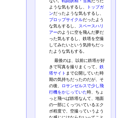
ない。
戦闘妖精・雪風
だった
ような気もするし、
トップガ
ン
だったような気もするし、
プロップサイクル
だったよう
な気もするし、
スペースハリ
アー
のように空を飛んだ夢だ
った気もするし、鉄塔を空撮
してみたいという気持ちだっ
たような気もする。
最後のは、以前に鉄塔が好
きで写真を撮りまくって、
鉄
塔サイト
まで公開していた時
期の気持ちだったのだが、そ
の後、
ロサンゼルスで少し飛
行機をかじっていた
時、ちょ
っと飛べば鉄塔なんて、地面
の一部にくっついているエク
ボ程度で、空撮っていうよう
な感じにはならないってこと