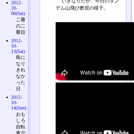
いきなりだが、今日のタン
2012-
デム山飛び教習の様子。
10-
06(Sat)
二冊
の二
冊目
2012-
10-
13(Sat)
鳥に
なり
きれ
なか
った
日
2012-
10-
14(Sun)
おも
しろ
自転
車デ