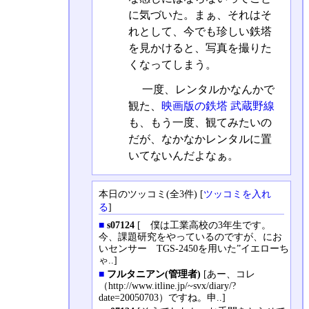
に気づいた。まぁ、それはそ
れとして、今でも珍しい鉄塔
を見かけると、写真を撮りた
くなってしまう。
一度、レンタルかなんかで
観た、
映画版の鉄塔 武蔵野線
も、もう一度、観てみたいの
だが、なかなかレンタルに置
いてないんだよなぁ。
本日のツッコミ(全3件) [
ツッコミを入れ
る
]
■
s07124
[ 僕は工業高校の3年生です。
今、課題研究をやっているのですが、にお
いセンサー TGS-2450を用いた”イエローち
ゃ..]
■
フルタニアン(管理者)
[あー、コレ
（http://www.itline.jp/~svx/diary/?
date=20050703）ですね。申..]