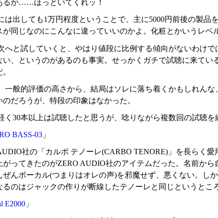
あるが……ほっといてくれッ！
には出しても1万円程度ということで、主に5000円前後の製
スが同じなのにこんなに違っていいのかよ。化粧とかいうレベ
次へと試していくと、やはり値段に比例する傾向がないわけで
ない、というのがあるのも事実。せっかくガチで試聴に来てい
だ。
、一般的評価の高さから、結局はソレに落ち着くかもしれんな
いのだろうが、特段の印象はなかった。
軽く30本以上は試聴したと思うが、唸りながら複数回の試聴を
RO BASS-03
」
 AUDIO社の「カルボ テノーレ(CARBO TENORE)」を
上がってきたのがZERO AUDIO社のアイテムだった。名前
んぜんボーカル(つまりはオレの声)を邪魔せず、悪くない。し
なるのはジャックの作りが断線したテノーレと同じというとこ
al E2000
」