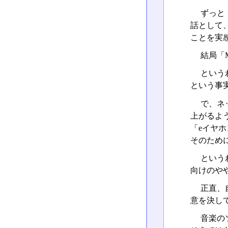
ずっと
話として
ことを実
結局「
という
という事
で、ネ
上がるよ
「eイヤ
そのため
という
向けのや
正直、
意を決し
音楽の