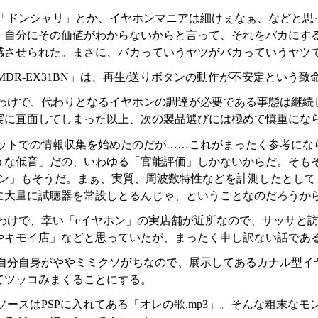
「ドンシャリ」とか、イヤホンマニアは細けぇなぁ、などと思
、自分にその価値がわからないからと言って、それをバカにす
感させられた。まさに、バカっていうヤツがバカっていうヤツ
MDR-EX31BN」は、再生/送りボタンの動作が不安定という
わけで、代わりとなるイヤホンの調達が必要である事態は継続
実に直面してしまった以上、次の製品選びには極めて慎重にな
ットでの情報収集を始めたのだが……これがまったく参考にな
うな低音」だの、いわゆる「官能評価」しかないからだ。そも
ホン」もそうだ。まぁ、実質、周波数特性などを計測したとし
に大量に試聴器を常設しとるんじゃ、ということなのだろうか
わけで、幸い「eイヤホン」の実店舗が近所なので、サッサと
やキモイ店」などと思っていたが、まったく申し訳ない話であ
自分自身がややミミクソがちなので、展示してあるカナル型イ
てツッコみまくることにする。
ソースはPSPに入れてある「オレの歌.mp3」。そんな粗末な