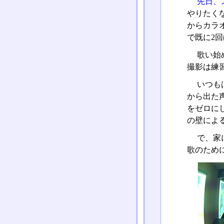
先日、
やりたく
からカラ
で既に2
歌い始
撮影は練
いつも
から出た
をゼロに
の壁によ
で、家
歌のため