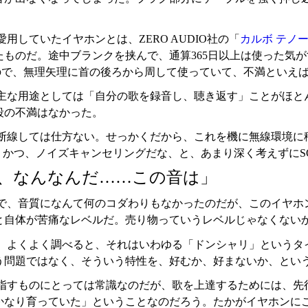
用していたイヤホンとは、ZERO AUDIO社の「
カルボ テノーレ
たものだ。途中ブランクを挟んで、通算365日以上は使った気
ので、無理矢理に首の後ろから周して使っていて、不満といえ
主な用途としては「自分の歌を録音し、聴き返す」ことがほと
段の不満はなかった。
断線しては仕方ない。せっかくだから、これを機に無線環境に
ooth、かつ、ノイズキャンセリングだな、と、あまり深く考えずにS
、なんなんだ……この音は」
で、音質になんて何のコダわりもなかったのだが、このイヤホ
と自体が苦痛なレベルだ。売り物っていうレベルじゃなくない
、よくよく調べると、それはいわゆる「ドンシャリ」というタ
う問題ではなく、そういう特性を、好むか、好まないか、とい
指すものにとっては常識なのだが、歌を上達するためには、先
かなり育っていた」ということなのだろう。たかがイヤホンに