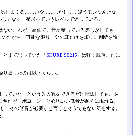
品を試しまくる……いや……しかし……違うモンなんだな
ルじゃなく、整形っていうレベルで違っている。
はない。んが、高価で、音が整っている感じがしても、
るのだから、可能な限り自分の耳だけを頼りに判断を進
、とまで思っていた「
SHURE SE215
」は軽く脱落。別に
繰り返したのは以下くらい。
長らく愛用していた、という先入観をできるだけ排除しても、や
から自明だが「ボヨーン」と心地いい低音が顕著に現れる。
かし、その低音が必要かと言うとそうでもない気もする。
ろ。