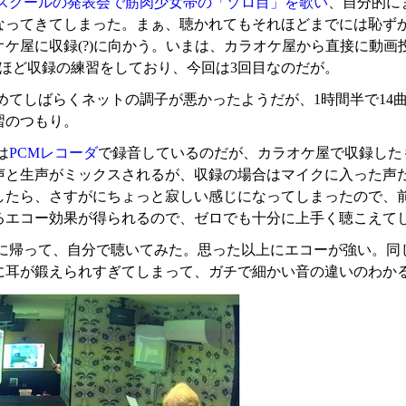
スクールの発表会で筋肉少女帯の「ゾロ目」を歌い
、自分的に
なってきてしまった。まぁ、聴かれてもそれほどまでには恥ず
オケ屋に収録(?)に向かう。いまは、カラオケ屋から直接に動
回ほど収録の練習をしており、今回は3回目なのだが。
めてしばらくネットの調子が悪かったようだが、1時間半で14
習のつもり。
は
PCMレコーダ
で録音しているのだが、カラオケ屋で収録した
声と生声がミックスされるが、収録の場合はマイクに入った声
したら、さすがにちょっと寂しい感じになってしまったので、前
るエコー効果が得られるので、ゼロでも十分に上手く聴こえて
に帰って、自分で聴いてみた。思った以上にエコーが強い。同
に耳が鍛えられすぎてしまって、ガチで細かい音の違いのわか