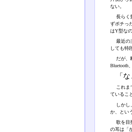
ない。
長らく愛
ずポチっ
はY型な
最近の
しても特
だが、
Bluet
「な
これま
ているこ
しかし
か、とい
歌を目
の耳は「