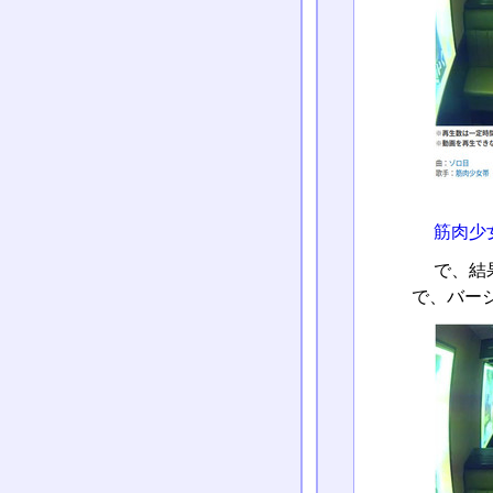
筋肉少
で、結
で、バー