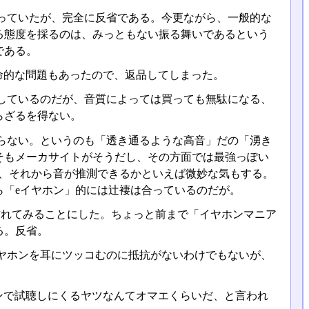
っていたが、完全に反省である。今更ながら、一般的な
る態度を採るのは、みっともない振る舞いであるという
である。
致命的な問題もあったので、返品してしまった。
しているのだが、音質によっては買っても無駄になる、
らざるを得ない。
らない。というのも「透き通るような高音」だの「湧き
そもメーカサイトがそうだし、その方面では最強っぽい
て、それから音が推測できるかといえば微妙な気もする。
ら「eイヤホン」的には辻褄は合っているのだが。
訪れてみることにした。ちょっと前まで「イヤホンマニア
る。反省。
ヤホンを耳にツッコむのに抵抗がないわけでもないが、
モンで試聴しにくるヤツなんてオマエくらいだ、と言われ