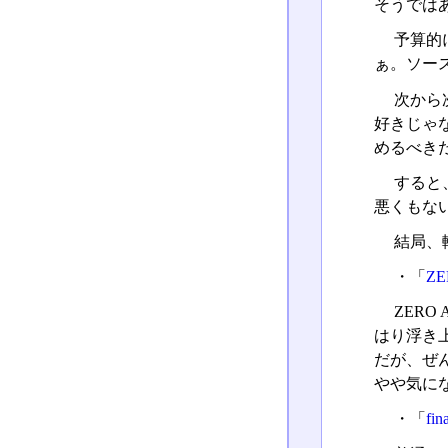
そうでは
予算的
ぁ。ソー
次から
好きじゃ
めるべき
すると
悪くもな
結局、
・「
ZE
ZERO
はり浮き
だが、ぜ
やや気に
・「
fin