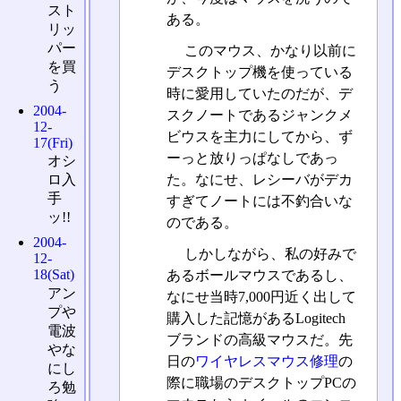
スト
ある。
リッ
パー
このマウス、かなり以前に
を買
デスクトップ機を使っている
う
時に愛用していたのだが、デ
2004-
スクノートであるジャンクメ
12-
ビウスを主力にしてから、ず
17(Fri)
ーっと放りっぱなしであっ
オシ
ロ入
た。なにせ、レシーバがデカ
手
すぎてノートには不釣合いな
ッ!!
のである。
2004-
しかしながら、私の好みで
12-
18(Sat)
あるボールマウスであるし、
アン
なにせ当時7,000円近く出して
プや
購入した記憶があるLogitech
電波
ブランドの高級マウスだ。先
やな
日の
ワイヤレスマウス修理
の
にし
際に職場のデスクトップPCの
ろ勉