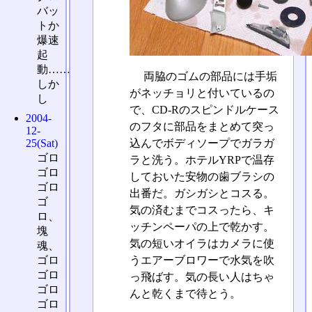
バッ
トか
爆速
起
動……
両脇のゴムの部品には手垢
しか
がネッチョリと付いているの
し
で、CD-Rのスピンドルケース
2004-
のフタに部品をまとめて突っ
12-
込んでボディソープでガラガ
25(Sat)
ゴロ
ラと洗う。ホテルYRPで温存
ゴロ
しておいた安物の歯ブラシの
ゴロ
出番だ。ガシガシとコスる。
ゴ
気の済むまでコスったら、キ
ロ、
ッチンペーパの上で乾かす。
塊
気の短いオイラはカメラに使
魂、
ゴロ
うエアーブロワーで水気を吹
ゴロ
っ飛ばす。気の長い人はちゃ
ゴロ
んと乾くまで待とう。
ゴロ