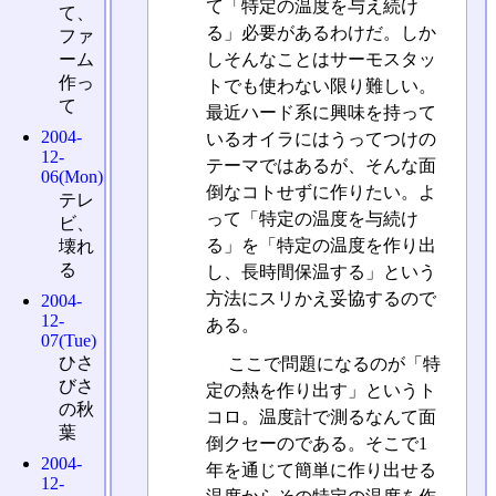
て「特定の温度を与え続け
て、
る」必要があるわけだ。しか
ファ
ーム
しそんなことはサーモスタッ
作っ
トでも使わない限り難しい。
て
最近ハード系に興味を持って
2004-
いるオイラにはうってつけの
12-
テーマではあるが、そんな面
06(Mon)
倒なコトせずに作りたい。よ
テレ
って「特定の温度を与続け
ビ、
る」を「特定の温度を作り出
壊れ
る
し、長時間保温する」という
方法にスリかえ妥協するので
2004-
12-
ある。
07(Tue)
ひさ
ここで問題になるのが「特
びさ
定の熱を作り出す」というト
の秋
コロ。温度計で測るなんて面
葉
倒クセーのである。そこで1
2004-
年を通じて簡単に作り出せる
12-