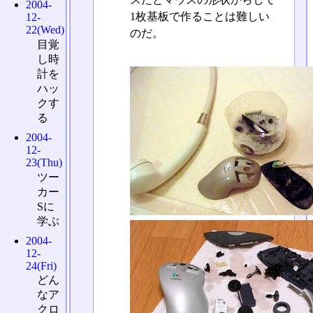
2004-
1枚基板で作ることは難しい
12-
22(Wed)
のだ。
目覚
し時
計を
ハッ
クす
る
2004-
12-
23(Thu)
ツー
カー
Sに
学ぶ
2004-
12-
24(Fri)
どん
なア
クロ