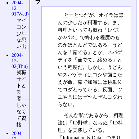
ブ
2004-
12-
01(Wed)
とーとつだが、オイラはほ
マイ
んの少しだが料理する。ま、
コン
料理といっても概ね「1パス
少年
か2パス」で終わる程度のも
な思
のがほとんどではある。うど
い出
んを「茹でる」とか、スパゲ
2004-
ティを「茹でて、絡める」と
12-
02(Thu)
いう程度だ。しかし、うどん
就職
やスパゲティはコシや歯ごた
サイ
えが命。茹で加減には秒単位
トと
でコダわっている。反面、ツ
刺
ユや具にはぜ〜んぜんコダわ
客……
らない。
じゃ
なく
そんな私であるから、料理
て資
法は「ID野球」ならぬ「ID料
格
理」を実践している。
2004-
「Information & Data」つまり
12-