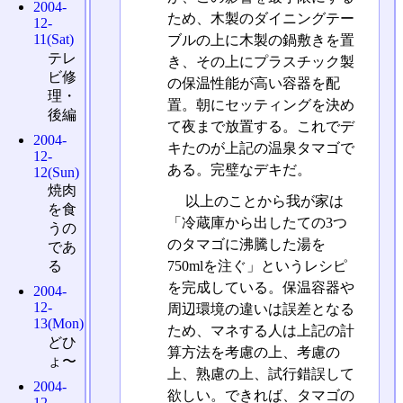
2004-
ため、木製のダイニングテー
12-
11(Sat)
ブルの上に木製の鍋敷きを置
テレ
き、その上にプラスチック製
ビ修
の保温性能が高い容器を配
理・
置。朝にセッティングを決め
後編
て夜まで放置する。これでデ
2004-
キたのが上記の温泉タマゴで
12-
ある。完璧なデキだ。
12(Sun)
焼肉
以上のことから我が家は
を食
「冷蔵庫から出したての3つ
うの
のタマゴに沸騰した湯を
であ
750mlを注ぐ」というレシピ
る
を完成している。保温容器や
2004-
12-
周辺環境の違いは誤差となる
13(Mon)
ため、マネする人は上記の計
どひ
算方法を考慮の上、考慮の
ょ〜
上、熟慮の上、試行錯誤して
2004-
欲しい。できれば、タマゴの
12-