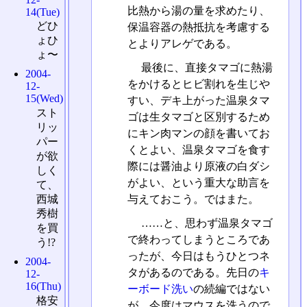
比熱から湯の量を求めたり、
14(Tue)
どひ
保温容器の熱抵抗を考慮する
ょひ
とよりアレゲである。
ょ〜
最後に、直接タマゴに熱湯
2004-
をかけるとヒビ割れを生じや
12-
15(Wed)
すい、デキ上がった温泉タマ
スト
ゴは生タマゴと区別するため
リッ
にキン肉マンの顔を書いてお
パー
くとよい、温泉タマゴを食す
が欲
際には醤油より原液の白ダシ
しく
がよい、という重大な助言を
て、
与えておこう。ではまた。
西城
秀樹
……と、思わず温泉タマゴ
を買
で終わってしまうところであ
う!?
ったが、今日はもうひとつネ
2004-
タがあるのである。先日の
キ
12-
16(Thu)
ーボード洗い
の続編ではない
格安
が、今度はマウスを洗うので