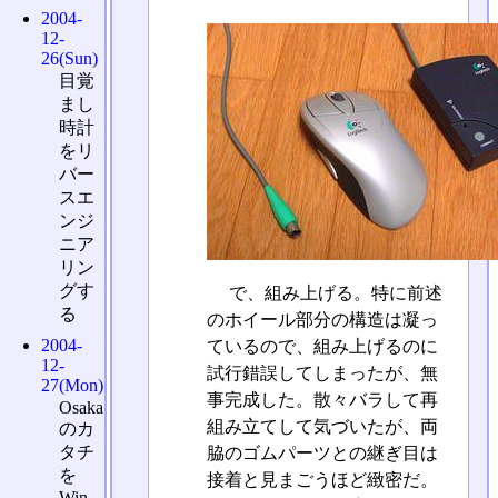
2004-
12-
26(Sun)
目覚
まし
時計
をリ
バー
スエ
ンジ
ニア
リン
グす
で、組み上げる。特に前述
る
のホイール部分の構造は凝っ
2004-
ているので、組み上げるのに
12-
試行錯誤してしまったが、無
27(Mon)
事完成した。散々バラして再
Osaka
組み立てして気づいたが、両
のカ
タチ
脇のゴムパーツとの継ぎ目は
を
接着と見まごうほど緻密だ。
Win