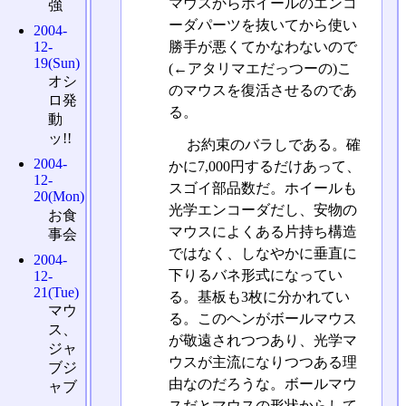
マウスからホイールのエンコ
強
ーダパーツを抜いてから使い
2004-
12-
勝手が悪くてかなわないので
19(Sun)
(←アタリマエだっつーの)こ
オシ
のマウスを復活させるのであ
ロ発
る。
動
ッ!!
お約束のバラしである。確
2004-
かに7,000円するだけあって、
12-
スゴイ部品数だ。ホイールも
20(Mon)
光学エンコーダだし、安物の
お食
マウスによくある片持ち構造
事会
ではなく、しなやかに垂直に
2004-
下りるバネ形式になってい
12-
21(Tue)
る。基板も3枚に分かれてい
マウ
る。このヘンがボールマウス
ス、
が敬遠されつつあり、光学マ
ジャ
ウスが主流になりつつある理
ブジ
由なのだろうな。ボールマウ
ャブ
スだとマウスの形状からして