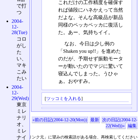
これだけの工作精度を確保す
で打
れば値段にハネかえって当然
つ
だよな。そんな高級品が新品
2004-
同様のペッカペッカに復活し
12-
28(Tue)
た。あー、気持ちイイ。
コロ
なお、今日は少し例の
がし
「Shaken you up!!」を進めた
た
のだが、予期せず振動モータ
い、
マキ
ーが動いたのでマジに驚いて
こみ
寝込んでしまった。うひゃ
たい
ぁ。おやすみ。
2004-
12-
29(Wed)
[
ツッコミを入れる
]
東京
ミレ
ナリ
«前の日記(2004-12-20(Mon))
最新
次の日記(2004-12-
オ、
22(Wed))»
編集
ミレ
↑の「本日のリンク元」に望みの検索語がある場合、再検索してください
ナイ