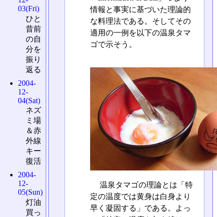
03(Fri)
情報と事実に基づいた理論的
ひと
な料理法である。そしてその
昔前
適用の一例を以下の温泉タマ
の自
ゴで示そう。
分を
振り
返る
2004-
12-
04(Sat)
ネズ
ミ場
＆赤
外線
キー
復活
2004-
12-
温泉タマゴの理論とは「特
05(Sun)
定の温度では黄身は白身より
灯油
早く凝固する」である。よっ
買っ