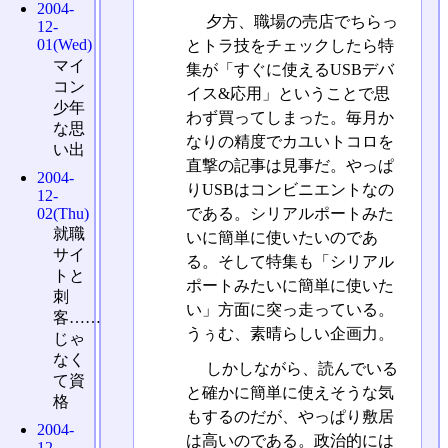
2004-
夕方、職場の売店でちらっ
12-
01(Wed)
とトラ技をチェックしたら特
マイ
集が「すぐに使えるUSBデバ
コン
イス&応用」ということで思
少年
わず買ってしまった。毎月か
な思
なりの精度でカユいトコロを
い出
直撃の記事は見事だ。やっぱ
2004-
りUSBはコンビニエントなの
12-
である。シリアルポートみた
02(Thu)
就職
いに簡単に使いたいのであ
サイ
る。そして特集も「シリアル
トと
ポートみたいに簡単に使いた
刺
い」方面に突っ走っている。
客……
うぅむ、素晴らしい企画力。
じゃ
なく
しかしながら、読んでいる
て資
と確かに簡単に使えそうな気
格
もするのだが、やっぱり敷居
2004-
は高いのである。政治的には
12-