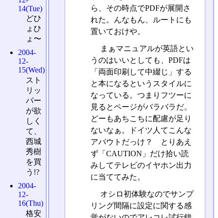
ら、その時点でPDFが展開さ
14(Tue)
どひ
れた。んなもん、ルートにも
ょひ
置いておけや。
ょ〜
まぁマニュアルが英語とい
2004-
うのはいいとしても、PDFは
12-
15(Wed)
「両面印刷して中綴じ」する
スト
と本になるというスタイルに
リッ
なっている。つまりフツーに
パー
見るとページがバラバラだ。
が欲
どーもあちこちに配慮が足り
しく
ないなぁ。ドイツ人てこんな
て、
西城
アバウトだっけ？ とりあえ
秀樹
ず「CAUTION」だけ拾い読
を買
みしてテレビのイヤホン出力
う!?
に当ててみた。
2004-
オシロ初体験なのでサンプ
12-
16(Thu)
リング間隔に設定に関する感
格安
覚がないのでアレコレ試行錯