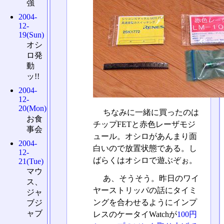
強
2004-
12-
19(Sun)
オシ
ロ発
動
ッ!!
2004-
12-
20(Mon)
ちなみに一緒に買ったのは
お食
チップFETと赤色レーザモジ
事会
ュール。オシロがあんまり面
2004-
白いので放置状態である。し
12-
ばらくはオシロで遊ぶぞぉ。
21(Tue)
マウ
あ、そうそう。昨日のワイ
ス、
ヤーストリッパの話にタイミ
ジャ
ングを合わせるようにインプ
ブジ
ャブ
レスのケータイWatchが
100円