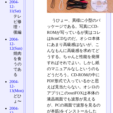
2004-
12-
11(Sat)
テレ
うひょー、異様に小型のパ
ビ修
ッケージである。写真にCD-
理・
後編
ROMが写っているが実はコレ
は8cmCDなのだ。オシロ本体
2004-
12-
にあまり高級感はないが、こ
12(Sun)
んなもんに高級感を求めてど
焼肉
うする。ちゃんと性能を発揮
を食
すればそれでよい。しかし紙
うの
のマニュアルなしというのも
であ
る
どうだろう。CD-ROMの中に
PDF形式で入っているかと思
2004-
12-
えば見当たらない。オシロの
13(Mon)
アプリ(このosziFOXは本体の
どひ
液晶画面でも波形が見える
ょ〜
が、PCの画面で波形を見るの
2004-
が本筋)をインストールした
12-