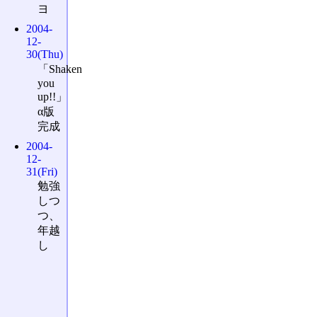
ヨ
2004-
12-
30(Thu)
「Shaken
you
up!!」
α版
完成
2004-
12-
31(Fri)
勉強
しつ
つ、
年越
し