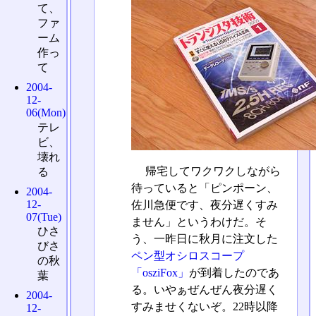
て、
ファ
ーム
作っ
て
2004-
12-
06(Mon)
テレ
ビ、
壊れ
帰宅してワクワクしながら
る
待っていると「ピンポーン、
2004-
12-
佐川急便です、夜分遅くすみ
07(Tue)
ません」というわけだ。そ
ひさ
う、一昨日に秋月に注文した
びさ
ペン型オシロスコープ
の秋
「osziFox」
が到着したのであ
葉
る。いやぁぜんぜん夜分遅く
2004-
すみませくないぞ。22時以降
12-