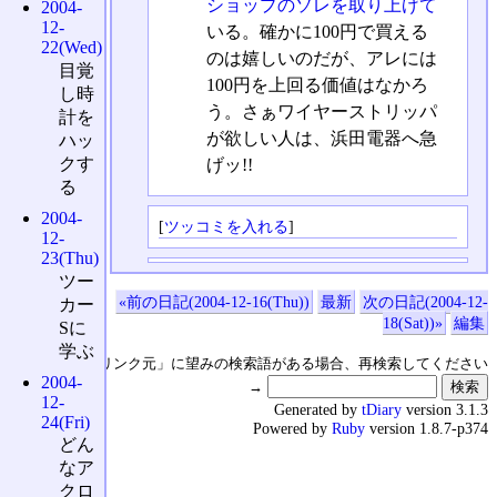
ショップのソレを取り上げて
2004-
12-
いる。確かに100円で買える
22(Wed)
のは嬉しいのだが、アレには
目覚
100円を上回る価値はなかろ
し時
う。さぁワイヤーストリッパ
計を
が欲しい人は、浜田電器へ急
ハッ
クす
げッ!!
る
2004-
[
ツッコミを入れる
]
12-
23(Thu)
ツー
«前の日記(2004-12-16(Thu))
最新
次の日記(2004-12-
カー
18(Sat))»
編集
Sに
学ぶ
↑の「本日のリンク元」に望みの検索語がある場合、再検索してください
2004-
→
12-
Generated by
tDiary
version 3.1.3
24(Fri)
Powered by
Ruby
version 1.8.7-p374
どん
なア
クロ