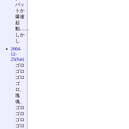
バッ
トか
爆速
起
動……
しか
し
2004-
12-
25(Sat)
ゴロ
ゴロ
ゴロ
ゴ
ロ、
塊
魂、
ゴロ
ゴロ
ゴロ
ゴロ