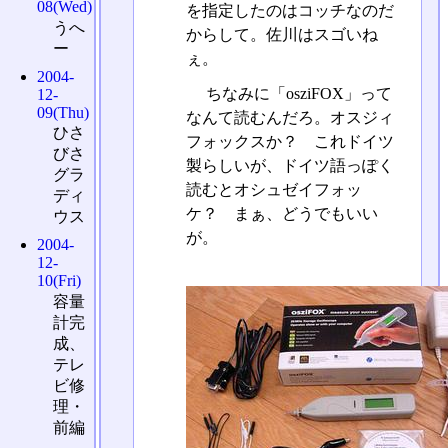
08(Wed)
を指定したのはコッチなのだ
うへ
からして。佐川はスゴいね
ー
ぇ。
2004-
ちなみに「osziFOX」って
12-
09(Thu)
なんて読むんだろ。オスジィ
ひさ
フォックスか？ これドイツ
びさ
製らしいが、ドイツ語っぽく
グラ
読むとオシュゼイフォッ
ディ
ケ？ まぁ、どうでもいい
ウス
が。
2004-
12-
10(Fri)
容量
計完
成、
テレ
ビ修
理・
前編