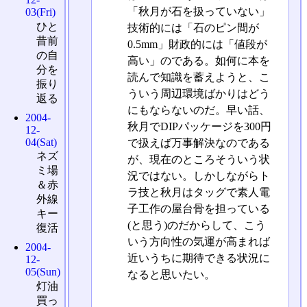
「秋月が石を扱っていない」
03(Fri)
ひと
技術的には「石のピン間が
昔前
0.5mm」財政的には「値段が
の自
高い」のである。如何に本を
分を
読んで知識を蓄えようと、こ
振り
ういう周辺環境ばかりはどう
返る
にもならないのだ。早い話、
2004-
秋月でDIPパッケージを300円
12-
04(Sat)
で扱えば万事解決なのである
ネズ
が、現在のところそういう状
ミ場
況ではない。しかしながらト
＆赤
ラ技と秋月はタッグで素人電
外線
子工作の屋台骨を担っている
キー
(と思う)のだからして、こう
復活
いう方向性の気運が高まれば
2004-
近いうちに期待できる状況に
12-
05(Sun)
なると思いたい。
灯油
買っ