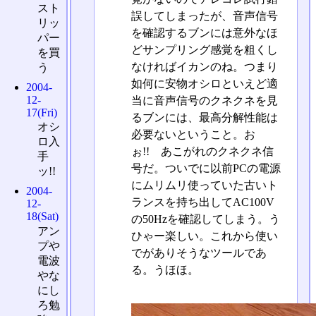
スト
誤してしまったが、音声信号
リッ
を確認するブンには意外なほ
パー
どサンプリング感覚を粗くし
を買
なければイカンのね。つまり
う
如何に安物オシロといえど適
2004-
12-
当に音声信号のクネクネを見
17(Fri)
るブンには、最高分解性能は
オシ
必要ないということ。お
ロ入
ぉ!! あこがれのクネクネ信
手
号だ。ついでに以前PCの電源
ッ!!
にムリムリ使っていた古いト
2004-
ランスを持ち出してAC100V
12-
18(Sat)
の50Hzを確認してしまう。う
アン
ひゃー楽しい。これから使い
プや
でがありそうなツールであ
電波
る。うほほ。
やな
にし
ろ勉