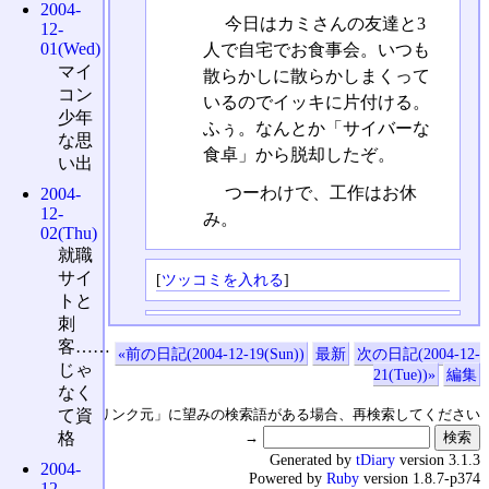
2004-
今日はカミさんの友達と3
12-
01(Wed)
人で自宅でお食事会。いつも
マイ
散らかしに散らかしまくって
コン
いるのでイッキに片付ける。
少年
ふぅ。なんとか「サイバーな
な思
食卓」から脱却したぞ。
い出
つーわけで、工作はお休
2004-
12-
み。
02(Thu)
就職
サイ
[
ツッコミを入れる
]
トと
刺
客……
«前の日記(2004-12-19(Sun))
最新
次の日記(2004-12-
じゃ
21(Tue))»
編集
なく
て資
↑の「本日のリンク元」に望みの検索語がある場合、再検索してください
格
→
Generated by
tDiary
version 3.1.3
2004-
Powered by
Ruby
version 1.8.7-p374
12-