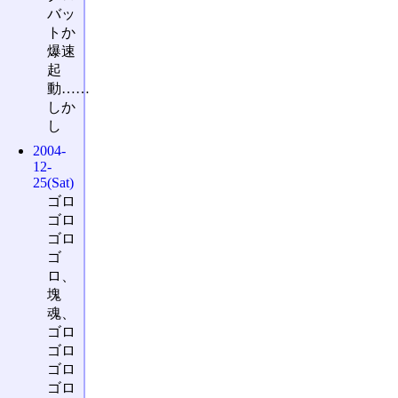
バッ
トか
爆速
起
動……
しか
し
2004-
12-
25(Sat)
ゴロ
ゴロ
ゴロ
ゴ
ロ、
塊
魂、
ゴロ
ゴロ
ゴロ
ゴロ