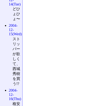
14(Tue)
どひ
ょひ
ょ〜
2004-
12-
15(Wed)
スト
リッ
パー
が欲
しく
て、
西城
秀樹
を買
う!?
2004-
12-
16(Thu)
格安