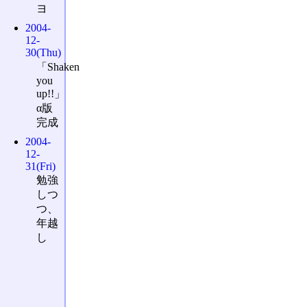
ヨ
2004-
12-
30(Thu)
「Shaken
you
up!!」
α版
完成
2004-
12-
31(Fri)
勉強
しつ
つ、
年越
し