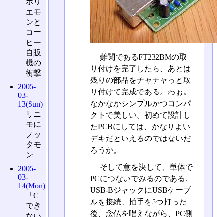
ホリ
エモ
ンと
コー
ヒー
自販
難関であるFT232BMの取
機の
り付けを完了したら、あとは
衝撃
残りの部品をチャチャっと取
2005-
り付けて完成である。わぉ。
03-
なかなかシンプルかつコンパ
13(Sun)
リニ
クトで美しい。初めて設計し
モに
たPCBにしては、かなりよい
ノッ
デキだといえるのではないだ
タモ
ろうか。
ン
そして意を決して、単体で
2005-
03-
PCにつないでみるのである。
14(Mon)
USB-BジャックにUSBケーブ
「C
ルを接続、拍手を3つ打った
でき
後、念仏を唱えながら、PC側
ない