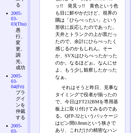
る
ッ!! 発見ッ!! 黄色という色
も目に鮮やかだけど、視界の
2005-
03-
隅は「ひらべったい」という
03(Thu)
形状に反応したのであった。
愚
天井とトランクの上が黒だっ
行、
たので、余計にひらべったく
変
感じるのかもしれん。そー
更、
調
か、SVXはひらべったかった
光、
のか。なるほどぉ。なんにせ
成功
よ、もう少し観察したかった
2005-
なぁ。
03-
04(Fri)
それはそうと昨日、見事な
プラ
タイミングで役者が揃ったの
グイ
で、今日はFT232BMを専用基
ンを
板上に取り付けてみるのであ
仲裁
る。QFP-32というパッケージ
する
はピン間0.8mmという狭さで
2005-
あり、これだけの精密なハン
03-