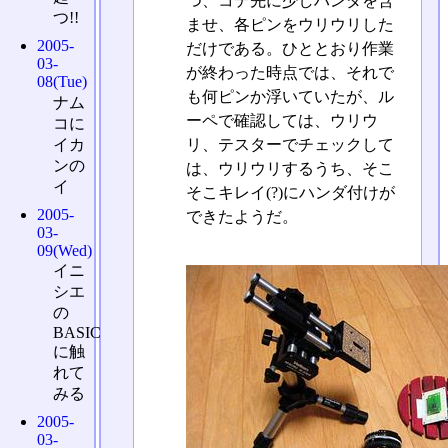
つ、コテ先に少しハンダを含
つ!!
ませ、各ピンをウリウリした
2005-
だけである。ひととおり作業
03-
が終わった時点では、それで
08(Tue)
も何ピンか浮いていたが、ル
ナム
ーペで確認しては、ウリウ
コに
イカ
リ、テスターでチェックして
ンの
は、ウリウリするうち、そこ
イ
そこキレイ(?)にハンダ付けが
2005-
できたようだ。
03-
09(Wed)
イニ
シエ
の
BASIC
に触
れて
みる
2005-
03-