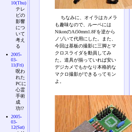
10(Thu)
テレ
ビの
ちなみに、オイラはカメラ
影響
も趣味なので、ルーペには
につ
NikonのAi50mm1.8Fを逆から
いて
ノゾいて代用にした。また、
考え
今回は基板の撮影に三脚とマ
る
クロスライダを動員してみ
2005-
03-
た。道具が揃っていれば安い
11(Fri)
デジカメでもかなり本格的な
呪わ
マクロ撮影ができるってモン
れた
よ。
PCに
心霊
手術
成
功!?
2005-
03-
12(Sat)