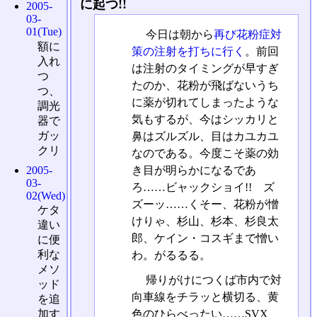
に起つ!!
2005-
03-
01(Tue)
今日は朝から
再び花粉症対
額に
策の注射を打ちに行く
。前回
入れ
は注射のタイミングが早すぎ
つ
たのか、花粉が飛ばないうち
つ、
に薬が切れてしまったような
調光
気もするが、今はシッカリと
器で
ガッ
鼻はズルズル、目はカユカユ
クリ
なのである。今度こそ薬の効
き目が明らかになるであ
2005-
03-
ろ……ビャックショイ!! ズ
02(Wed)
ズーッ……くそー、花粉が憎
ケタ
けりゃ、杉山、杉本、杉良太
違い
郎、ケイン・コスギまで憎い
に便
利な
わ。がるるる。
メソ
帰りがけにつくば市内で対
ッド
向車線をチラッと横切る、黄
を追
色のひらべったい……SVX
加す