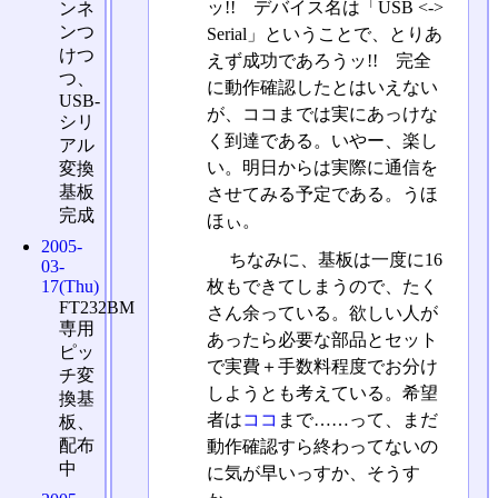
ッ!! デバイス名は「USB <->
ンネ
ンつ
Serial」ということで、とりあ
けつ
えず成功であろうッ!! 完全
つ、
に動作確認したとはいえない
USB-
が、ココまでは実にあっけな
シリ
く到達である。いやー、楽し
アル
い。明日からは実際に通信を
変換
基板
させてみる予定である。うほ
完成
ほぃ。
2005-
ちなみに、基板は一度に16
03-
17(Thu)
枚もできてしまうので、たく
FT232BM
さん余っている。欲しい人が
専用
あったら必要な部品とセット
ピッ
で実費＋手数料程度でお分け
チ変
しようとも考えている。希望
換基
者は
ココ
まで……って、まだ
板、
配布
動作確認すら終わってないの
中
に気が早いっすか、そうす