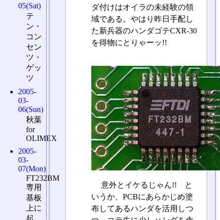
05(Sat)
ダ付けはオイラの未経験の領
テ
域である。やはり昨日手配し
ン・
た新兵器のハンダゴテCXR-30
コン
を得物にとりゃーッ!!
セン
ツ・
ゲッ
ツ
2005-
03-
06(Sun)
秋葉
for
OLIMEX
2005-
03-
07(Mon)
FT232BM
意外とイケるじゃん!! と
専用
いうか、PCBにあらかじめ塗
基板
上に
布してあるハンダを活用しつ
起