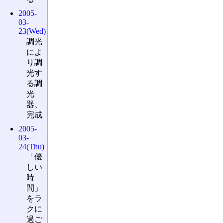
2005-
03-
23(Wed)
調光
によ
り調
光す
る調
光
器、
完成
2005-
03-
24(Thu)
「優
しい
時
間」
をラ
クに
過ご