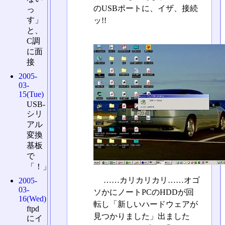
のUSBポートに、イザ、接続
っ
す」
ッ!!
と、
C調
に面
接
2005-
03-
15(Tue)
USB-
シリ
アル
変換
基板
で
「！」
……カリカリカリ……オゴ
2005-
03-
ソかにノートPCのHDDが回
16(Wed)
転し「新しいハードウェアが
ftpd
見つかりました」出ました
にイ