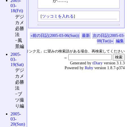
か……。
2005-
03-
18(Fri)
[
ツッコミを入れる
]
デジ
カメ
必勝
法
«前の日記(2005-03-06(Sun))
最新
次の日記(2005-03-
−風
08(Tue))»
編集
景編
↑の「本日のリンク元」に望みの検索語がある場合、再検索してください
2005-
→
03-
Generated by
tDiary
version 3.1.3
19(Sat)
Powered by
Ruby
version 1.8.7-p374
デジ
カメ
必勝
法
−ブ
ツ撮
り編
2005-
03-
20(Sun)