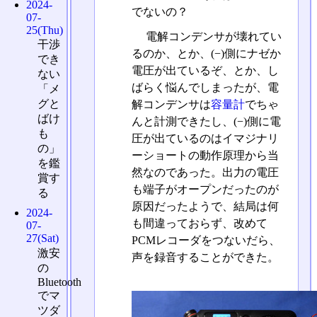
2024-
でないの？
07-
25(Thu)
電解コンデンサが壊れてい
干渉
るのか、とか、(−)側にナゼか
でき
電圧が出ているぞ、とか、し
ない
ばらく悩んでしまったが、電
「メ
グと
解コンデンサは
容量計
でちゃ
ばけ
んと計測できたし、(−)側に電
も
圧が出ているのはイマジナリ
の」
ーショートの動作原理から当
を鑑
然なのであった。出力の電圧
賞す
も端子がオープンだったのが
る
原因だったようで、結局は何
2024-
も間違っておらず、改めて
07-
27(Sat)
PCMレコーダをつないだら、
激安
声を録音することができた。
の
Bluetooth
でマ
ツダ