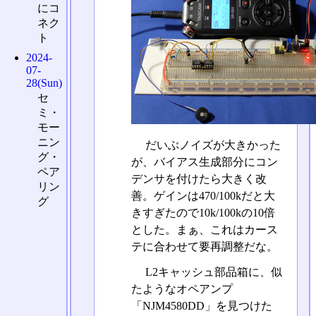
にコ
ネク
ト
2024-
07-
28(Sun)
セ
ミ・
モー
ニン
だいぶノイズが大きかった
グ・
が、バイアス生成部分にコン
ペア
デンサを付けたら大きく改
リン
善。ゲインは470/100kだと大
グ
きすぎたので10k/100kの10倍
とした。まぁ、これはカース
テに合わせて要再調整だな。
L2キャッシュ部品箱に、似
たようなオペアンプ
「NJM4580DD」を見つけた