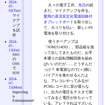
2024-
久々の電子工作。
先日
の続
07-
02(Tue)
きだ。マイクアンプを作る。
マイ
愛用の直流安定化電源回路付
クア
きブレッドボード
を取り出し
ンプ
て、ホコリを払い、新しい9V
を試
電池を取り付ける。
作
使うオペアンプは
2024-
07-
「NJM2114DD」。部品箱を漁
13(Sat)
って出してきたものだ。お手
SSO
本通りの反転増幅回路を組め
の
OSS
ばいいのだが……どうすんだ
で
っけ？ 単電源なので(＋)側に
SOS
バイアスを食わせるんだよ
2024-
な。アレコレやってみるが、
07-
PCMレコーダに音が渡らな
15(Mon)
い。出力の電圧をテスタで測
Improving
is
ってみると電圧が出ちゃって
Entertainment!
いる。アレ？それはマズいん