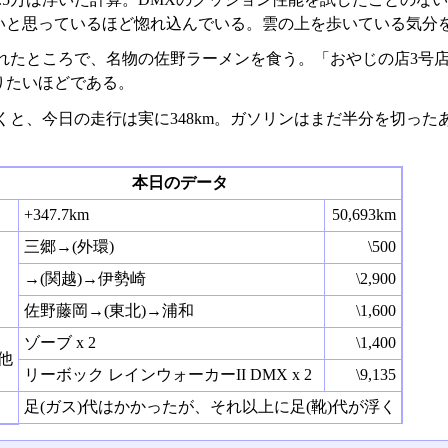
いと思っているほど惚れ込んでいる。雲の上を歩いている気分
れたところで、名物の佐野ラーメンを食う。「おやじの店3号
りたいほどである。
と、今日の走行は実に348km。ガソリンはまだ半分を切ったあた
。
本日のデータ
+347.7km
50,693km
三郷→(外環)
\500
→(関越)→伊勢崎
\2,900
佐野藤岡→(東北)→浦和
\1,600
ゾーブ x 2
\1,400
他
リーボック レインウォーカーII DMX x 2
\9,135
足(ガス)代はかかったが、それ以上に足(靴)代が浮く