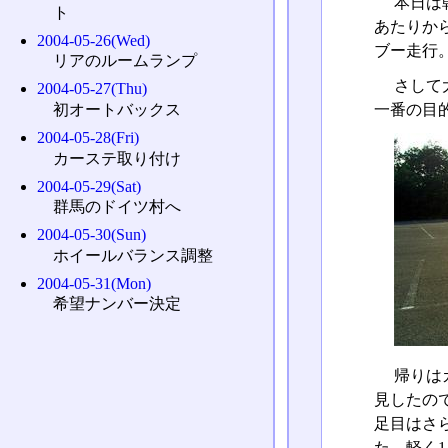
本日は
ト
あたりか
2004-05-26(Wed)
ブー走行
リアのルームランプ
さして
2004-05-27(Thu)
一番の目
初オートバックス
2004-05-28(Fri)
カーステ取り付け
2004-05-29(Sat)
群馬のドイツ村へ
2004-05-30(Sun)
ホイールバランス調整
2004-05-31(Mon)
希望ナンバー決定
帰りは
見したので
足目はさ
た。軽く