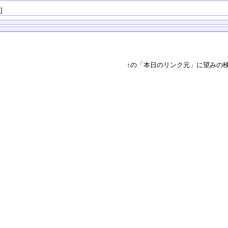
る
]
↑の「本日のリンク元」に望みの