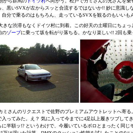
朝から群馬の
ドイツ村
へ向かう。松戸でカミさんの兄さんを乗せ
ら、黒いSVXが左からスッと合流するではないか!! 妙に意識
。自分で乗るのはもちろん、走っているSVXを観るのもいいも
大きな渋滞もなくドイツ村に到着。この好天の土曜日にちょっ
的の
ゾーブ
に乗って坂を転がり落ちる。かなり楽しい!! 2回も
カミさんのリクエストで佐野のプレミアムアウトレットへ寄る
入ってみた。え？ 気に入って今までに4足以上履きツブしてきた
らに半額ッ!? というわけで、今履いているボロとまったく同じ
1.5万は浮いた計算。DMXのクッション性能を試したことの