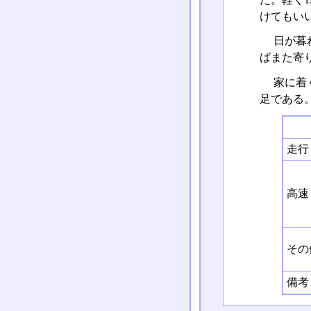
けてもい
日が暮
ばまた寄
家に着く
足である
走行
高速
その
備考