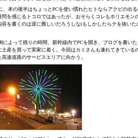
に、本の後半はちょっとPCを使い慣れたヒトならアクビの出
疑問を感じるトコロではあったが、おそらくコレもホリエモン
内容を書くのは逆に難しいだろうしな(もしかしたらテを抜いた
例によって残りの時間、新幹線内でPCを開き、ブログを書い
に土産を買って実家に着く。今回はカミさんも連れてきている
た高速道路のサービスエリアに向かう。