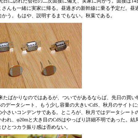
先日に訪れた会社の二次面接に備え、実家に向かう。面接は14
ミさんも一緒に実家に帰る。昼過ぎの新幹線に乗る予定だ。昼
向かう。もはや、説明するまでもない。秋葉である。
来たばかりなのではあるが、ついでがあるならば、先日の買い
dSのデータシート、もう少し容量の大きいCdS、秋月のサイト
の小さいコンデンサである。ところが、秋月ではデータシートの品
われ、φ20mと大き目のCdSはやっぱり詳細不明であった。結局、9
まひとつカラ振り感は否めない。