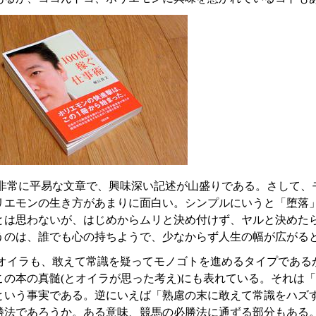
非常に平易な文章で、興味深い記述が山盛りである。さして、
リエモンの生き方があまりに面白い。シンプルにいうと「堕落
とは思わないが、はじめからムリと決め付けず、ヤルと決めた
うのは、誰でも心の持ちようで、少なからず人生の幅が広がる
オイラも、敢えて常識を疑ってモノゴトを進めるタイプである
この本の真髄(とオイラが思った考え)にも表れている。それは
という事実である。逆にいえば「熟慮の末に敢えて常識をハズ
勝法であろうか。ある意味、競馬の必勝法に通ずる部分もある