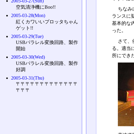
2005-03-27(Sun)
空気清浄機にBoo!!
ちなみ
2005-03-28(Mon)
ランスに
紅くカワいいプロッタちゃん
基本的な
ゲット!!
った。
2005-03-29(Tue)
さて、
USBパラレル変換回路、製作
る。適当
開始
所にでき
2005-03-30(Wed)
USBパラレル変換回路、製作
好調
2005-03-31(Thu)
〒〒〒〒〒〒〒〒〒〒〒〒〒
〒〒〒