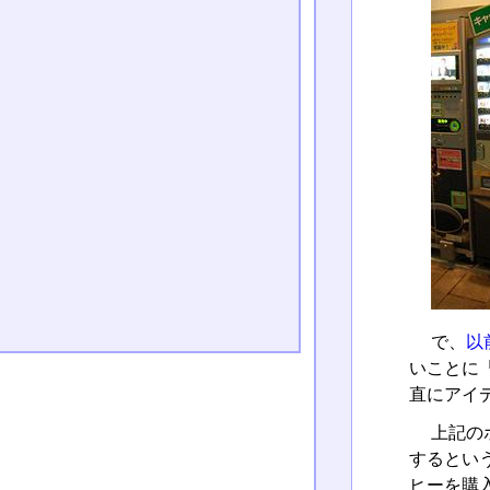
で、
以
いことに
直にアイ
上記の
するとい
ヒーを購