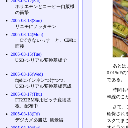
2005-03-12(Sat)
ホリエモンとコーヒー自販機
の衝撃
2005-03-13(Sun)
リニモにノッタモン
2005-03-14(Mon)
「Cできないっす」と、C調に
面接
2005-03-15(Tue)
USB-シリアル変換基板で
あとは
「！」
0.015
2005-03-16(Wed)
である。
ftpdにインネンつけつつ、
USB-シリアル変換基板完成
時間も
2005-03-17(Thu)
幹線のこ
FT232BM専用ピッチ変換基
板、配布中
さて、
確保され
2005-03-18(Fri)
デジカメ必勝法−風景編
スクでま
オイラで
2005-03-19(Sat)