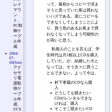
って、最初からコピーで済ま
レイ
マウ
そうと思っていた客は買わな
ン
いハズである。逆にコピーを
ト、
できなくしてしまうことによ
PC制
り、買う気のあるお客まで買
御ケ
わなくなってしまう可能性の
ーブ
が高いと思う。
ル作
成
私個人のことを言えば、学
2004-
生時代は月1枚以上CDを購入
07-
していた。が、結婚した今と
04(Sun)
なっては、そう次々に買うこ
アク
セサ
ともできない。よって今は、
リ電
村下孝蔵のCDなら購
源取
入
得ケ
どうしても聴きたい
ーブ
CDがレンタルできな
ル作
ければ、購入
成、
そこそこ聴きたいCD
SVX