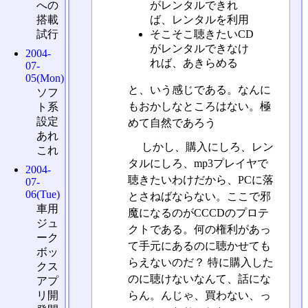
がレンタルできれ
への
ば、レンタルを利用
搭載
そこそこ聴きたいCD
試行
がレンタルできなけ
2004-
れば、あきらめる
07-
05(Mon)
と、いう感じである。なんに
ソフ
もおかしなところはない。極
ト系
設定
めて自然であろう
あれ
しかし、購入にしろ、レン
これ
タルにしろ、mp3プレイヤで
2004-
聴きたいわけだから、PCに落
07-
06(Tue)
とさねばならない。ここで邪
車用
魔になるのがCCCDのプロテ
ジュ
クトである。何の権利があっ
ーク
て手元にあるのに聴かせても
ボッ
らえないのだ？ 特に購入した
クス
のに聴けないなんて、話にな
アプ
リ開
らん。んじゃ、買わない、っ