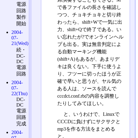
電源
で各ファイルの長さを確認し
回路
つつ、チョキチョキと切り終
製作
わったら、shift+Wで一気に出
開始
力、shift+Qで終了である。い
2004-
い忘れたが?でオンラインヘル
07-
21(Wed)
プも出る。実は無音判定によ
続・
る自動マーキング機能
DC-
(shift+A)もあるが、あまりデ
DC
キは良くない。下手に使うよ
電源
回路
り、フツーに切ったほうが正
確で早いと思うが、ヤル気の
2004-
07-
ある人は、ソースを読んで
22(Thu)
cccdct.conf.rbの内容を調整し
DC-
たりしてみてほしい。
DC
電源
と、いうわけで、Linuxで
回路
CCCDに負けずにサクサクと
完成
mp3を作る方法をまとめる
2004-
と。
07-