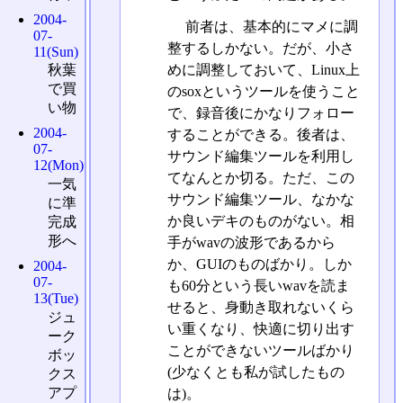
2004-
前者は、基本的にマメに調
07-
整するしかない。だが、小さ
11(Sun)
めに調整しておいて、Linux上
秋葉
で買
のsoxというツールを使うこと
い物
で、録音後にかなりフォロー
2004-
することができる。後者は、
07-
サウンド編集ツールを利用し
12(Mon)
てなんとか切る。ただ、この
一気
サウンド編集ツール、なかな
に準
か良いデキのものがない。相
完成
形へ
手がwavの波形であるから
か、GUIのものばかり。しか
2004-
07-
も60分という長いwavを読ま
13(Tue)
せると、身動き取れないくら
ジュ
い重くなり、快適に切り出す
ーク
ことができないツールばかり
ボッ
(少なくとも私が試したもの
クス
アプ
は)。