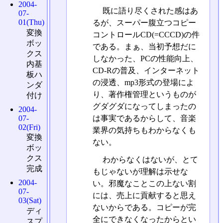
2004-
既に語り尽くされた感はあ
07-
01(Thu)
るが、スーパー腹立つコピー
変換
コントロールCD(=CCCD)の件
ボッ
である。まぁ、当初予想だに
クス
しなかった、PCの性能向上、
内基
CD-Rの普及、インターネット
板ハ
の浸透、mp3形式の登場によ
ンダ
り、著作権管理というものが
付け
グダグダになってしまったの
2004-
は事実であるからして、音楽
07-
02(Fri)
業界の気持ちもわからなくも
変換
ない。
ボッ
クス
わからなくはないが、とて
完成
もじゃないが理解は示せな
2004-
い。邪魔なことこの上ない割
07-
には、売上に貢献すると思え
03(Sat)
ないからである。コピーが完
ディ
全にできなくなったからとい
スプ