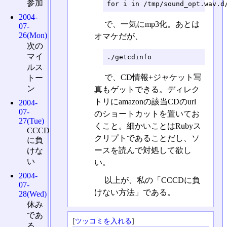
参加
for i in /tmp/sound_opt.wav.d
2004-
で、一気にmp3化。あとは
07-
26(Mon)
オマケだが、
次の
マイ
./getcdinfo
ルス
で、CD情報+ジャケット写
トー
ン
真もゲットできる。ディレク
トリにamazonの該当CDのurl
2004-
07-
のショートカットを置いてお
27(Tue)
くこと。細かいことはRubyス
CCCD
クリプトであることだし、ソ
に負
ースを読んで対処して欲し
けな
い
い。
2004-
以上が、私の「CCCDに負
07-
けない方法」である。
28(Wed)
休み
であ
[
ツッコミを入れる
]
る