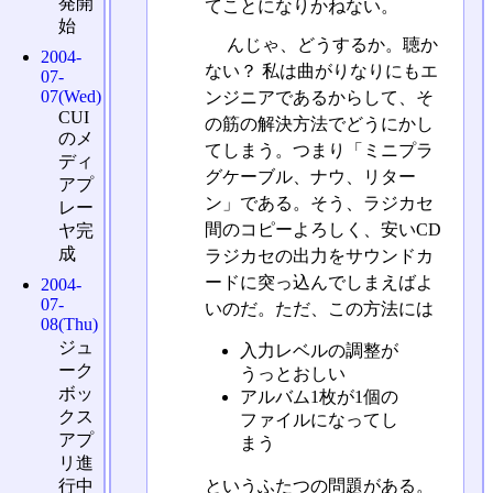
発開
てことになりかねない。
始
んじゃ、どうするか。聴か
2004-
ない？ 私は曲がりなりにもエ
07-
07(Wed)
ンジニアであるからして、そ
CUI
の筋の解決方法でどうにかし
のメ
てしまう。つまり「ミニプラ
ディ
グケーブル、ナウ、リター
アプ
ン」である。そう、ラジカセ
レー
間のコピーよろしく、安いCD
ヤ完
成
ラジカセの出力をサウンドカ
ードに突っ込んでしまえばよ
2004-
07-
いのだ。ただ、この方法には
08(Thu)
ジュ
入力レベルの調整が
ーク
うっとおしい
ボッ
アルバム1枚が1個の
クス
ファイルになってし
アプ
まう
リ進
行中
というふたつの問題がある。