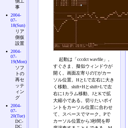
側工
事
2004-
07-
18(Sun)
リア
側仮
設置
2004-
07-
起動は「cccdct wavfile」。
19(Mon)
すぐさま、擬似ウィンドウが
ソフ
開く。画面左寄りの'['がカー
トの
再セ
ソル位置。HとLで左右に大き
ッテ
く移動、shift+Hとshift+Lで左
ィン
右に1カラム移動、JとKで拡
グ
大縮小である。切りたいポイ
2004-
ントをカーソル位置に合わせ
07-
て、スペースでマーク。Pで
20(Tue)
カーソル位置から3秒間を即
DC-
DC
席演奏することもできる。M