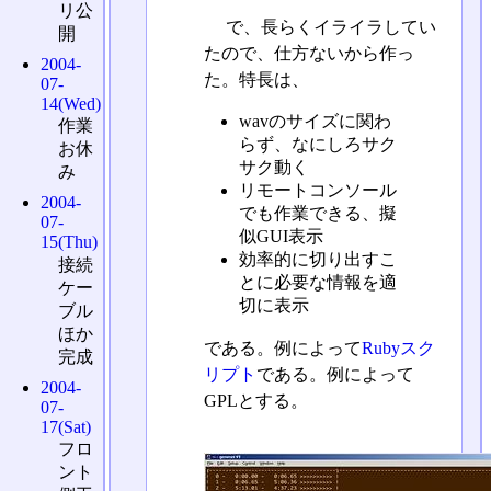
リ公
で、長らくイライラしてい
開
たので、仕方ないから作っ
2004-
た。特長は、
07-
14(Wed)
wavのサイズに関わ
作業
らず、なにしろサク
お休
サク動く
み
リモートコンソール
2004-
でも作業できる、擬
07-
似GUI表示
15(Thu)
効率的に切り出すこ
接続
とに必要な情報を適
ケー
切に表示
ブル
ほか
である。例によって
Rubyスク
完成
リプト
である。例によって
2004-
GPLとする。
07-
17(Sat)
フロ
ント