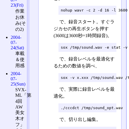
23(Fri)
nohup wavr -c 2 -d 16 -l 3600
作業
お休
で、録音スタート。すぐラ
み(そ
ジカセの再生ボタンを押す
の2)
(3600は3600秒=1時間録音)。
2004-
07-
24(Sat)
sox /tmp/sound.wav -e stat -v
車載
で、録音レベルを最適化す
＆使
用感
るための数値を調べ、
2004-
sox -v x.xxx /tmp/sound.wav /
07-
25(Sun)
で、実際に録音レベルを最
SVX-
ML「第
適化。
4回
AW
./cccdct /tmp/sound_opt.wav
美女
木オ
で、切り出し編集。
フ」