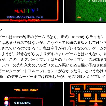
ン
ームはnamco純正のゲームでなく、正式にnamcoからライセ
ではあまり有名ではないが、こうやって続編の看板として(ゼビウ
知されているのであろう。私は今作が初プレイなので、ゲーム
しまうが、残念ながらあまりデキのよいゲームとはいえない。
るが、この「ミズパックマン」はその「パックマン」の細部ま
。レバーの先行入力のアルゴリズムが悪いため自機が予期せぬ
ビーやターゲットフルーツにセンスがなかったり。というわけ
2番目のデモムービーまでは確認したが、その後ほとんどプレイ