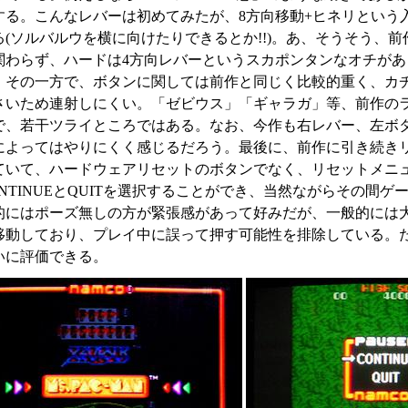
する。こんなレバーは初めてみたが、8方向移動+ヒネリという
る(ソルバルウを横に向けたりできるとか!!)。あ、そうそう、
関わらず、ハードは4方向レバーというスカポンタンなオチがあ
。その一方で、ボタンに関しては前作と同じく比較的重く、カ
さいため連射しにくい。「ゼビウス」「ギャラガ」等、前作の
で、若干ツライところではある。なお、今作も右レバー、左ボ
によってはやりにくく感じるだろう。最後に、前作に引き続き
ていて、ハードウェアリセットのボタンでなく、リセットメニ
ONTINUEとQUITを選択することができ、当然ながらその間
的にはポーズ無しの方が緊張感があって好みだが、一般的には
移動しており、プレイ中に誤って押す可能性を排除している。
いに評価できる。