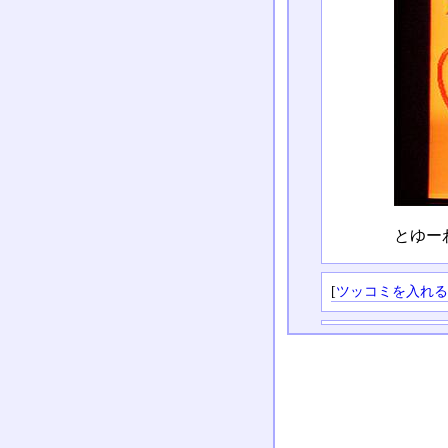
とゆー
[
ツッコミを入れ