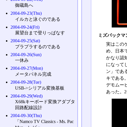
御蔵島へ
2004-09-23(Thu)
イルカと泳ぐのである
2004-09-24(Fri)
展望台まで登りっぱなす
ミズパックマ
2004-09-25(Sat)
実はこのゲ
プラプラするのである
め、日本
2004-09-26(Sun)
かなり認
一休み
になって
2004-09-27(Mon)
ン」であ
メータパネル完成
キである
2004-09-28(Tue)
デモムー
USB->シリアル変換基板
あった。
2004-09-29(Wed)
X68kキーボード変換アダプタ
回路配線設計
2004-09-30(Thu)
「Namco TV Classics - Ms. Pac