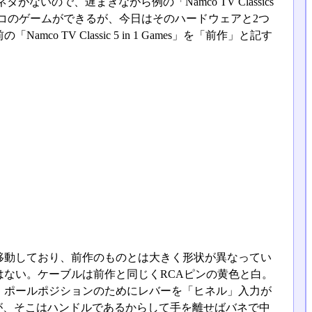
ので、遅まきながら例の「Namco TV Classics
のナムコのゲームができるが、今日はそのハードウェアと2つ
TV Classic 5 in 1 Games」を「前作」と記す
移動しており、前作のものとは大きく形状が異なってい
ない。ケーブルは前作と同じくRCAピンの黄色と白。
、ポールポジションのためにレバーを「ヒネル」入力が
るが、そこはハンドルであるからして手を離せばバネで中