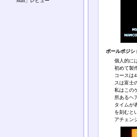
Man」レビュー
ポールポジシ
個人的に
初めて製
コースは
スは富士
私はこの
所あるヘ
タイムが
を刻むと
アチェン