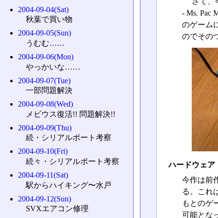
さて、今
2004-09-04(Sat)
- Ms.
秋葉で買い物
のゲームに
2004-09-05(Sun)
のでその
うむむ……
2004-09-06(Mon)
やっかいな……
2004-09-07(Tue)
一部問題解決
2004-09-08(Wed)
メビウス復活!! 問題解決!!
2004-09-09(Thu)
続・シリアルポート考察
2004-09-10(Fri)
続々・シリアルポート考察
ハードウェア
2004-09-11(Sat)
今作は前
駅からハイキング〜水戸
る。これ
2004-09-12(Sun)
もとのゲ
SVXエアコン修理
可能とな