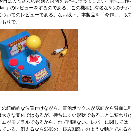
日はカミさんの家族と焼肉を食べに行ってしまい、特に工作ネタがない
 Pac Man」のレビューをするのである。この機種は有名な5つ
ついてのレビューである。なお以下、本製品を「今作」、以前の「Namco 
つもりで。
作の続編的な位置付けながら、電池ボックスが底面から背面に
は大きな変化ではあるが、持ちにくい形状であることに変わりは
ームがモノラルであるからこれで問題ない。レバーに関しては
っている。例えるならSNKの「IKARI怒」のような動きであ