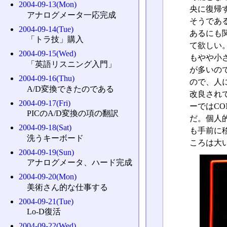
2004-09-13(Mon)
央に復帰
アナログメータ一応完成
そうであ
2004-09-14(Tue)
あるにも
「トラ技」購入
て欲しい
2004-09-15(Wed)
もやや小
「英語リスニング入門」
が多いの
2004-09-16(Thu)
ので、人
A/D変換できたのである
改良され
2004-09-17(Fri)
ーではC
PICのA/D変換の項の翻訳
だ。個人
2004-09-18(Sat)
も手前に
洗うキーボード
ころは大
2004-09-19(Sun)
アナログメータ、ハード完成
2004-09-20(Mon)
美術さん的な仕事する
2004-09-21(Tue)
Lo-D復活
2004-09-22(Wed)