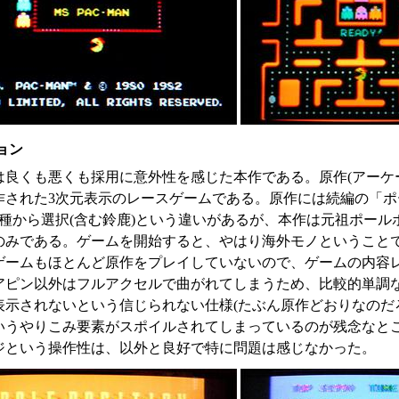
ョン
は良くも悪くも採用に意外性を感じた本作である。原作(アーケ
作された3次元表示のレースゲームである。原作には続編の「ポ
4種から選択(含む鈴鹿)という違いがあるが、本作は元祖ポー
のみである。ゲームを開始すると、やはり海外モノということ
ゲームもほとんど原作をプレイしていないので、ゲームの内容
アピン以外はフルアクセルで曲がれてしまうため、比較的単調
表示されないという信じられない仕様(たぶん原作どおりなのだ
いうやりこみ要素がスポイルされてしまっているのが残念なと
ジという操作性は、以外と良好で特に問題は感じなかった。