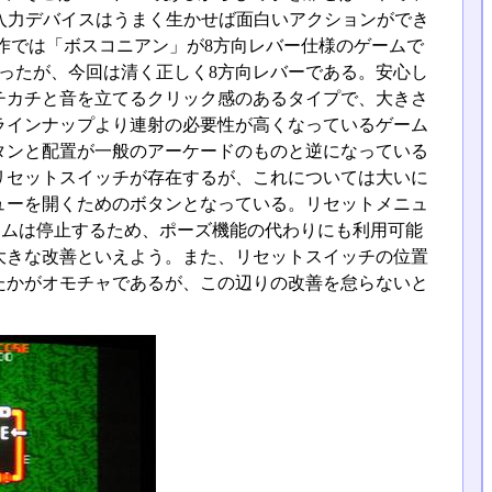
入力デバイスはうまく生かせば面白いアクションができ
前作では「ボスコニアン」が8方向レバー仕様のゲームで
ったが、今回は清く正しく8方向レバーである。安心し
チカチと音を立てるクリック感のあるタイプで、大きさ
ラインナップより連射の必要性が高くなっているゲーム
タンと配置が一般のアーケードのものと逆になっている
リセットスイッチが存在するが、これについては大いに
ューを開くためのボタンとなっている。リセットメニュ
ゲームは停止するため、ポーズ機能の代わりにも利用可能
大きな改善といえよう。また、リセットスイッチの位置
たかがオモチャであるが、この辺りの改善を怠らないと