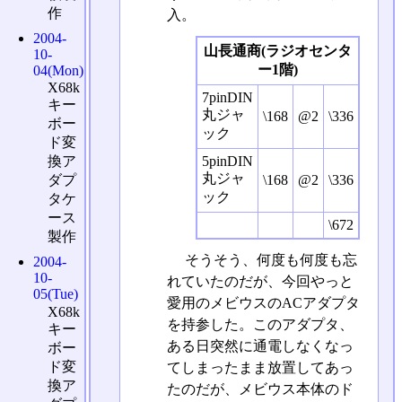
作
入。
2004-
山長通商(ラジオセンタ
10-
ー1階)
04(Mon)
X68k
7pinDIN
キー
丸ジャ
\168
@2
\336
ボー
ック
ド変
5pinDIN
換ア
丸ジャ
\168
@2
\336
ダプ
ック
タケ
ース
\672
製作
そうそう、何度も何度も忘
2004-
10-
れていたのだが、今回やっと
05(Tue)
愛用のメビウスのACアダプタ
X68k
を持参した。このアダプタ、
キー
ある日突然に通電しなくなっ
ボー
ド変
てしまったまま放置してあっ
換ア
たのだが、メビウス本体のド