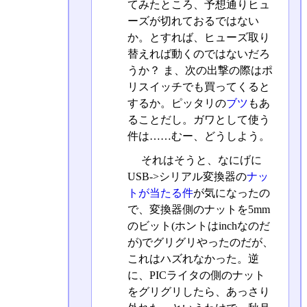
てみたところ、予想通りヒュ
ーズが切れておるではない
か。とすれば、ヒューズ取り
替えれば動くのではないだろ
うか？ ま、次の出撃の際はポ
リスイッチでも買ってくると
するか。ピッタリの
ブツ
もあ
ることだし。ガワとして使う
件は……むー、どうしよう。
それはそうと、なにげに
USB->シリアル変換器の
ナッ
トが当たる件
が気になったの
で、変換器側のナットを5mm
のビット(ホントはinchなのだ
が)でグリグリやったのだが、
これはハズれなかった。逆
に、PICライタの側のナット
をグリグリしたら、あっさり