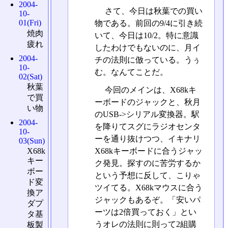
2004-
さて、今日は秋葉での買い
10-
01(Fri)
物である。前回の9/4に引き続
焼肉
いて、今日は10/2。特に意識
疲れ
したわけでもないのに、月イ
2004-
チの法則に倣っている。うぅ
10-
む。なんてことだ。
02(Sat)
秋葉
今回のメインは、X68kキ
で買
ーボードのジャックと、秋月
い物
のUSB->シリアル変換器。駅
2004-
を降りてスグにラジオセンタ
10-
ーを通り抜けつつ、イキナリ
03(Sun)
X68kキーボードに合うジャッ
X68k
キー
ク発見。探すのに苦労するか
ボー
という予想に反して、こりゃ
ド変
ツイてる。X68kマウスに合う
換ア
ジャックもあるぞ。「安いパ
ダプ
ーツは2倍買っておく」とい
タ基
うオレの法則に則って2組購
板製