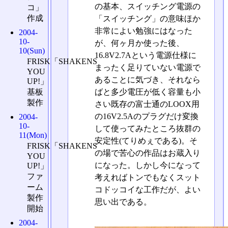
の基本、スイッチング電源の
コ」
作成
「スイッチング」の意味ほか
非常によい勉強にはなった
2004-
10-
が、何ヶ月か使った後、
10(Sun)
16.8V2.7Aという電源仕様に
FRISK「SHAKENS
まったく足りていない電源で
YOU
あることに気づき、それなら
UP!」
基板
ばと多少電圧が低く容量も小
製作
さい既存の富士通のLOOX用
の16V2.5Aのプラグだけ変換
2004-
10-
して使ってみたところ抜群の
11(Mon)
安定性(てりめぇである)。そ
FRISK「SHAKENS
の場で苦心の作品はお蔵入り
YOU
になった。しかし今になって
UP!」
ファ
考えればトンでもなくスット
ーム
コドッコイな工作だが、よい
製作
思い出である。
開始
2004-