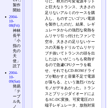
りに、秋月の可変電源キット
製作
と巨大なトランス、大きさの
開始
足りないアルミのケースを購
2004-
入し、ものすごいゴツい電源
10-
を製作したのだ。結果、レギ
08(Fri)
ュレータからの強烈な発熱を
神林
長平
ムリヤリ引っ付けたファンで
「小
空冷、大きさの足りないケー
指の
スの天板をドリルでムリヤリ
先の
ブチ抜いてトランスの頭を出
天
したはいいがこっちも発熱す
使」
るので急遽CPUクーラを載
読了
せ、それでもCD-ROMドライ
2004-
ブが動かすと容量不足で電源
10-
09(Sat)
が落ちる、という激烈バカな
簡易
モノがデキあがった。トラン
「テ
スとブリッジダイオードによ
ーブ
るAC-DC変換、可変電圧の3
ル丸
端子レギュレータ、放熱対策
ノ