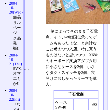
2004-
10-
20(Wed)
部品
サル
ベー
例によってそのまま千石電
ジ、
商。そういや戦国伝承ってゲ
水晶
発
ームもあったよな、と余計な
振!!
こと考えつつ入店。特に買う
ものはないと思いつつ、X68k
2004-
10-
のキーボード変換アダプタ用
21(Thu)
に小さなケースを2個、小さ
SVX……
なタクトスイッチを2個、穴
オマ
開けに欲しかったリーマを購
エも
か!!
入。
2004-
千石電商
10-
22(Fri)
ケース
\90
「ワ
SW-40
イヤ