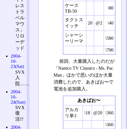
ケース
レス
\80
TB-50
トラ
ベル
タクトス
20
@2
\40
マウ
イッチ
ス」
シャーシ
リロ
\580
ーリーマ
ーデ
ッド
\790
2004-
前回、大量購入したのだが
10-
23(Sat)
「Namco TV Classics - Ms. Pac
SVX
Man」ほかで思いのほか大量
入
消費したので、あきばお〜で
院……
電池を追加購入。
2004-
10-
あきばお〜
24(Sun)
SVX
アルカ
\18
@20
\360
復
リ単3
活!?
\360
2004-