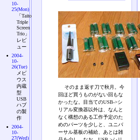
10-
25(Mon)
「Taito
Triple
Screen
Trio」
レビ
ュー
2004-
10-
26(Tue)
メビ
ウス
内蔵
そのまま返す刀で秋月。今
型
回ほど買うものがない回もな
USB
かったな。目当てのUSB->シ
ハブ
リアル変換器以外は、なんと
の製
なく構想のある工作予定のた
作
めのパーツを少しと、ユニバ
2004-
ーサル基板の補給、あとは雑
10-
27(Wed)
品を少し。なお、USB->シリ