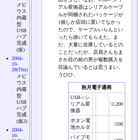
メビ
アル変換器はシリアルケーブ
ウス
ルが同梱されたパッケージが
内蔵
1個しか店頭に置いてなかっ
型
たので、ケーブルいらんとい
USB
ハブ
ったら抜いてもらえた。ま
完成
だ、大量に在庫しているとの
(仮)
ことだったが、店員さんもま
2004-
さか目の前の男が複数購入を
10-
目論んでいるとは思うまい。
28(Thu)
うひひ。
メビ
ウス
秋月電子通商
内蔵
型
USB->シ
USB
リアル変
\1,200
ハブ
換器
完成
ボタン電
(仮2)
\100
池ホルダ
2004-
10-
バイブモ