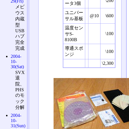
\200
29(Fri)
ータ3個
メビ
ユニバー
ウス
@10
\600
サル基板
内蔵
型
温度セン
USB
\100
サS-
ハブ
8100B
完全
導通スポ
完成
\100
ンジ
2004-
10-
\2,300
30(Sat)
SVX
退
院、
PHS
のモ
ック
分解
2004-
10-
31(Sun)