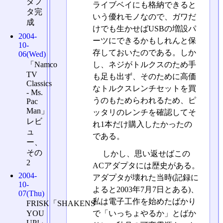
ダプ
ライブベイにも格納できると
タ完
いう優れモノなので、ガワだ
成
けでも生かせばUSBの増設パ
2004-
ーツにできるかもしれんと保
10-
存しておいたのである。しか
06(Wed)
「Namco
し、ネジがトルクスのため手
TV
も足も出ず、そのために高価
Classics
なトルクスレンチセットを買
- Ms.
うのもためらわれるため、ピ
Pac
Man」
ッタリのレンチを確認してそ
レビ
れ1本だけ購入したかったの
ュ
である。
ー、
その
しかし、思い返せばこの
2
ACアダプタには歴史がある。
2004-
アダプタが壊れた当時(記録に
10-
よると2003年7月7日とある)、
07(Thu)
私は電子工作を始めたばかり
FRISK「SHAKENS
YOU
で「いっちょやるか」とばか
UP!」