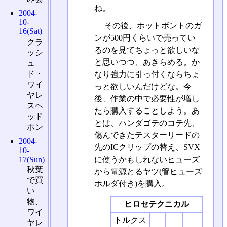
ね。
2004-
10-
その後、ホットボントのガ
16(Sat)
ンが500円くらいで売ってい
クラ
るのを見てちょっと欲しいな
ッシ
と思いつつ、あきらめる。か
ュ
ド・
なり強力に引っ付くならちょ
ワイ
っと欲しいんだけどな。今
ヤレ
後、作業の中で必要性が増し
スヘ
たら購入することしよう。あ
ッド
とは、ハンダゴテのコテ先、
ホン
傷んできたテスターリードの
2004-
先のICクリップの替え、SVX
10-
17(Sun)
に使うかもしれないヒューズ
秋葉
から電源とるヤツ(管ヒューズ
で買
ホルダ付き)を購入。
い
物、
ヒロセテクニカル
ワイ
トルクス
ヤレ