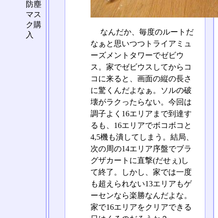
防塵
マス
ク購
なんだか、毎度のルートだ
入
なぁと思いつつトライアミュ
ーズメントタワーでゼビウ
ス。家でゼビウスしてからコ
コに来ると、画面の縦の長さ
に驚くんだよなぁ。ソルの破
壊がラクったらない。今回は
調子よく16エリアまで到達す
るも、16エリアでボコボコと
4,5機も潰してしまう。結局、
次の周の14エリア序盤でブラ
グザカートに直撃(だせぇ)し
て終了。しかし、家では一度
も超えられない13エリアもゲ
ーセンなら楽勝なんだよな。
家で16エリアをクリアできる