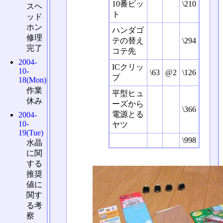
10番ビッ
\210
スヘ
ト
ッド
ホン
ハンダゴ
修理
テの替え
\294
完了
コテ先
2004-
ICクリッ
10-
\63
@2
\126
プ
18(Mon)
作業
平型ヒュ
休み
ーズから
\366
電源とる
2004-
10-
ヤツ
19(Tue)
\998
水晶
に関
する
推奨
値に
関す
る考
察