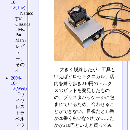
10-
12(Tue)
「Namco
TV
Classics
- Ms.
Pac
Man」
レビ
ュ
ー、
その
大きく脱線したが、工具と
3
いえばヒロセテクニカル。店
2004-
10-
内を練り歩き210円のトルク
13(Wed)
スのビットを発見したもの
「ワ
の、ブリスタパッケージに包
イヤ
まれているため、合わせるこ
レス
とができない。目視だと15番
トラ
か20番くらいなのだが……た
ベル
マウ
かが210円といえど買ってみ