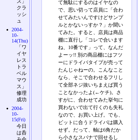
ス」
て無駄にするのはイヤなの
クラ
で、思い切って店員に「合わ
ッシ
せてみたいんですけどサンプ
ュ
ルとかないっすか？」か聞い
2004-
てみた。すると、店員は商品
10-
棚に直行し「コレで合います
14(Thu)
「ワ
ね、10番です」って、なんだ
イヤ
よーッ!! 別の商品棚にはフツ
レス
ーにドライバタイプが売って
トラ
たんじゃねーの。こんなこと
ベル
なら、そこで合わせるフリし
マウ
て全部ネジ抜いちまえば買う
ス」
ことなかったよ(←ケチ)。さ
修理
成功
すがに、合わせてみた挙句に
買わないで出て行くのも失礼
2004-
10-
なので、お買い上げ。でも、
15(Fri)
ビットに合うドライバは購入
今日
せず。だって、軸は6角だか
は呑
ら小さなスパナで回せるし
み会