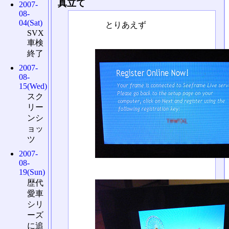
真立て
2007-
08-
04(Sat)
とりあえず
SVX
車検
終了
2007-
08-
15(Wed)
スク
リー
ンシ
ョッ
ツ
2007-
08-
19(Sun)
歴代
愛車
シリ
ーズ
に追