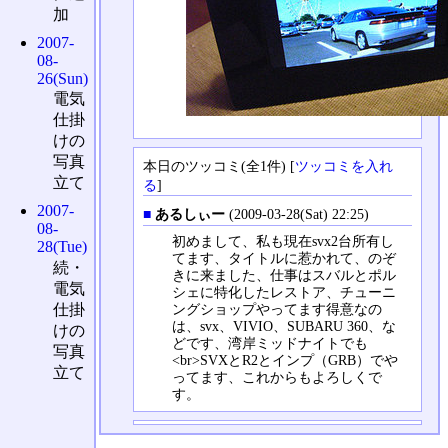
加
2007-
08-
26(Sun)
電気
仕掛
けの
写真
本日のツッコミ(全1件) [
ツッコミを入れ
立て
る
]
2007-
■
あるしぃー
(2009-03-28(Sat) 22:25)
08-
初めまして、私も現在svx2台所有し
28(Tue)
てます、タイトルに惹かれて、のぞ
続・
きに来ました、仕事はスバルとポル
電気
シェに特化したレストア、チューニ
ングショップやってます得意なの
仕掛
は、svx、VIVIO、SUBARU 360、な
けの
どです、湾岸ミッドナイトでも
写真
<br>SVXとR2とインプ（GRB）でや
立て
ってます、これからもよろしくで
す。