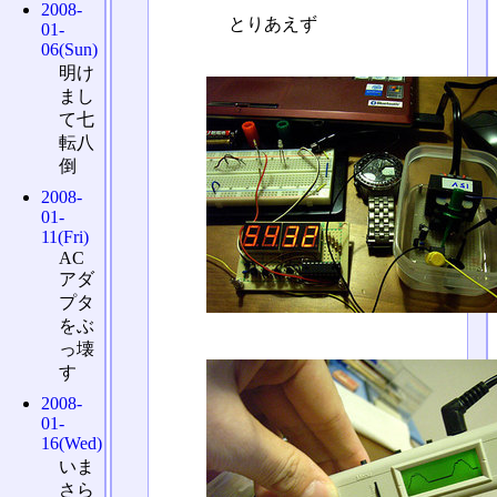
2008-
とりあえず
01-
06(Sun)
明け
まし
て七
転八
倒
2008-
01-
11(Fri)
AC
アダ
プタ
をぶ
っ壊
す
2008-
01-
16(Wed)
いま
さら