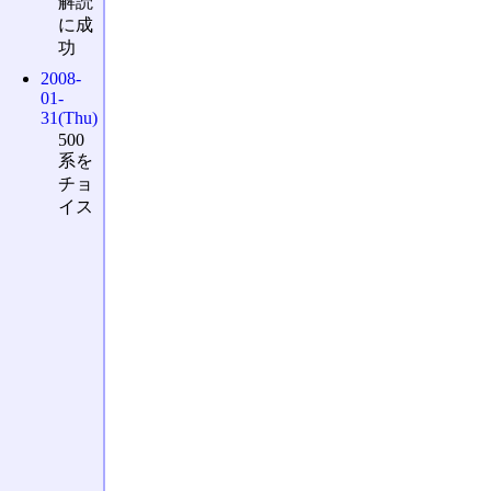
解読
に成
功
2008-
01-
31(Thu)
500
系を
チョ
イス