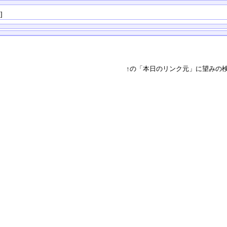
る
]
↑の「本日のリンク元」に望みの