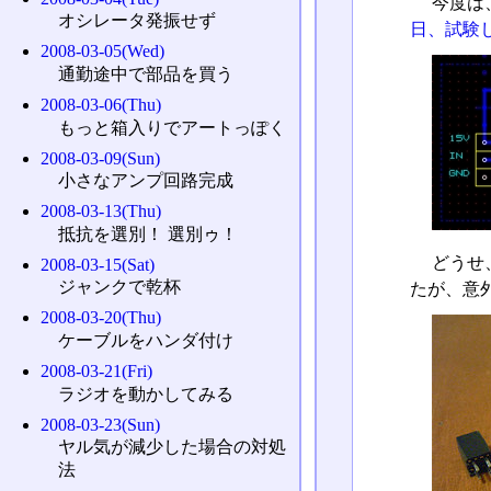
今度は
オシレータ発振せず
日、試験し
2008-03-05(Wed)
通勤途中で部品を買う
2008-03-06(Thu)
もっと箱入りでアートっぽく
2008-03-09(Sun)
小さなアンプ回路完成
2008-03-13(Thu)
抵抗を選別！ 選別ゥ！
どうせ
2008-03-15(Sat)
ジャンクで乾杯
たが、意
2008-03-20(Thu)
ケーブルをハンダ付け
2008-03-21(Fri)
ラジオを動かしてみる
2008-03-23(Sun)
ヤル気が減少した場合の対処
法