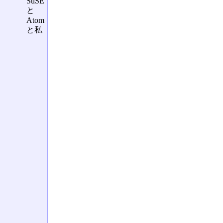
SuSE
と
Atom
と私