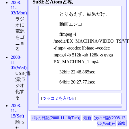
SuSEとAtomと私
2008-
11-
03(Mon)
とりあえず、結果だけ。
ラジ
動画エンコ
オに
電源
ffmpeg -i
をゴ
/media/EX_MACHINA/VIDEO_TS/VT
ニョ
-f mp4 -acodec libfaac -vcodec
る
mpeg4 -b 512k -ab 128k -s qvga
2008-
EX_MACHINA_1.mp4
11-
05(Wed)
32bit: 22:48.865sec
USB(電
源)ラ
64bit: 20:27.771sec
ジオ
化す
る
[
ツッコミを入れる
]
2008-
11-
15(Sat)
«前の日記(2008-11-18(Tue))
最新
次の日記(2008-12-
願っ
03(Wed))»
編集
た