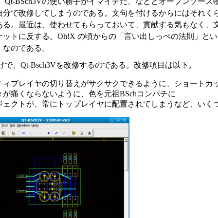
Qt-BSch3Vの使い勝手がイマイチだ、などとオープンソー
自分で改修してしまうのである。文句を付けるからにはそれく
ある。最近は、使わせてもらっておいて、貢献する気もなく、
ケットに反する。Oh!X の頃からの「言い出しっぺの法則」と
、なのである。
で、Qt-Bsch3Vを改修するのである。改修項目は以下。
ティブレイヤの切り替えがサクサクできるように、ショートカ
々が痛くならないように、色を元祖BSchコンパチに
ジェクトが、常にトップレイヤに配置されてしまうなど、いく