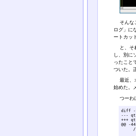
そんな
ログ」に
ートカッ
と、それ
し、別に
ったこと
ついた。
最近、
始めた。
つーわ
diff -U 3 qtbsch3v.org/application.cpp qtbsch3v/application.cpp
--- qtbsch3v.org/application.cpp	2006-07-08 15:02:55.000000000 +0900
+++ qtbsch3v/application.cpp	2009-02-10 23:31:18.000000000 +0900
@@ -449,13 +449,16 @@
     //statusBar()->addWidget( msg, 4 );
 
 
-	m_plabelX = new QLabel(" X:0000 ",statusBar());
-	m_plabelY = new QLabel(" Y:0000 ",statusBar());
+	m_plabelL = new QLabel(" L:0   ",statusBar());
+	m_plabelX = new QLabel(" X:0000   ",statusBar());
+	m_plabelY = new QLabel(" Y:0000   ",statusBar());
 	//QFont statusfont( "helvetica", 10 ) ;
+	m_plabelL->setFont( tipfont );
 	m_plabelX->setFont( tipfont );
 	m_plabelY->setFont( tipfont );
 	//m_plabelX->setAlignment(AlignCenter);
 	//m_plabelY->setAlignment(AlignCenter);
+	statusBar()->addWidget(m_plabelL,0,true);
 	statusBar()->addWidget(m_plabelX,0,true);
 	statusBar()->addWidget(m_plabelY,0,true);
 
@@ -818,6 +821,38 @@
 	case Qt::Key_C:
 		ToolCmnt();
 		break;
+
+	case Qt::Key_Z:
+		AscentLaye