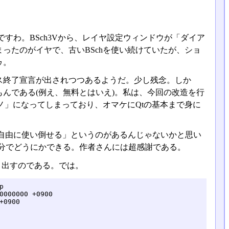
すわ。BSch3Vから、レイヤ設定ウィンドウが「ダイア
ったのがイヤで、古いBSchを使い続けていたが、ショ
ゥ。
ス終了宣言が出されつつあるようだ。少し残念。しか
んである(例え、無料とはいえ)。私は、今回の改造を行
ノ」になってしまっており、オマケにQtの基本まで身に
自由に使い倒せる」というのがあるんじゃないかと思い
分でどうにかできる。作者さんには超感謝である。
き出すのである。では。
DRAW_MONO:		col = Qt::color1;		break;
-	case DRAW_OFF:		col = QColor("white");	break;
-	case DRAW_DARK:		col = QColor("orange");	break;
+