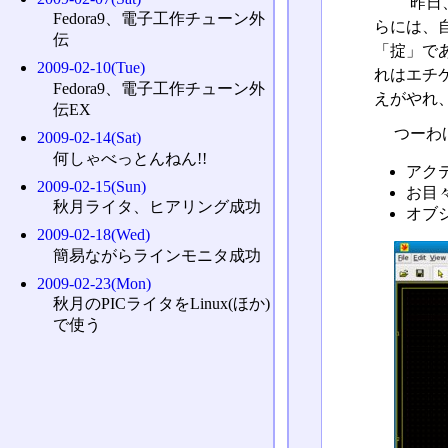
昨日、
Fedora9、電子工作チューン外
らには、
伝
「掟」で
2009-02-10(Tue)
れはエチ
Fedora9、電子工作チューン外
えがやれ
伝EX
つーわけ
2009-02-14(Sat)
何しゃべっとんねん!!
アク
2009-02-15(Sun)
お目
秋月ライタ、ヒアリング成功
オブ
2009-02-18(Wed)
簡易ながらラインモニタ成功
2009-02-23(Mon)
秋月のPICライタをLinux(ほか)
で使う