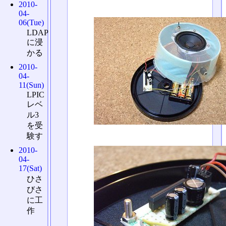
2010-
04-
06(Tue)
LDAP
に浸
かる
2010-
04-
11(Sun)
LPIC
レベ
ル3
を受
験す
2010-
04-
17(Sat)
ひさ
びさ
に工
作