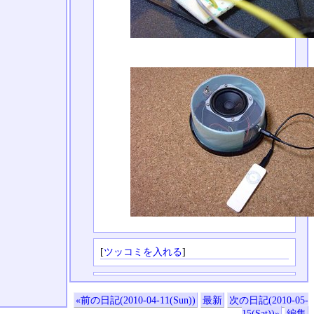
[
ツッコミを入れる
]
«前の日記(2010-04-11(Sun))
最新
次の日記(2010-05-
15(Sat))»
編集