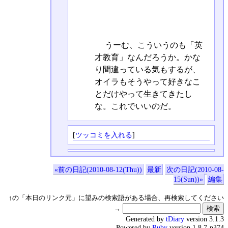
うーむ、こういうのも「英
才教育」なんだろうか。かな
り間違っている気もするが、
オイラもそうやって好きなこ
とだけやって生きてきたし
な。これでいいのだ。
[
ツッコミを入れる
]
«前の日記(2010-08-12(Thu))
最新
次の日記(2010-08-
15(Sun))»
編集
↑の「本日のリンク元」に望みの検索語がある場合、再検索してください
→
Generated by
tDiary
version 3.1.3
Powered by
Ruby
version 1.8.7-p374