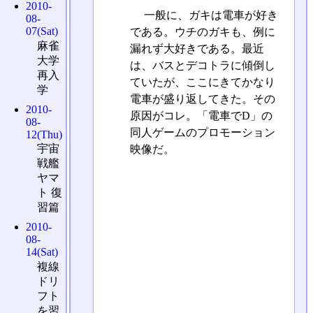
2010-
一般に、ガキは電車が好き
08-
07(Sat)
である。ウチのガキも、例に
麻雀
漏れず大好きである。最近
大学
は、バスとデコトラに傾倒し
再入
ていたが、ここにきてかなり
学
電車が盛り返してきた。その
2010-
原因がコレ。「電車でD」の
08-
同人ゲームのプロモーション
12(Thu)
宇宙
映像だ。
戦艦
ヤマ
ト 復
習篇
2010-
08-
14(Sat)
複線
ドリ
フト
を習