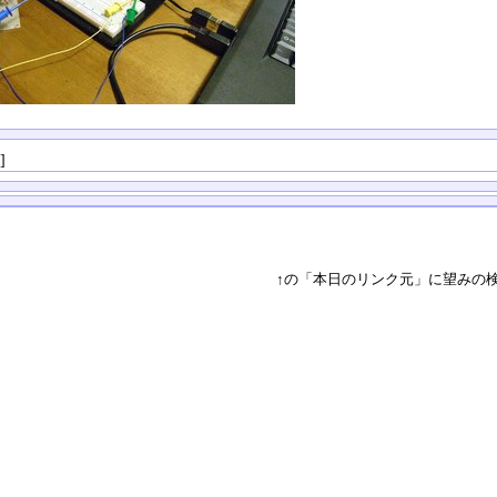
る
]
↑の「本日のリンク元」に望みの