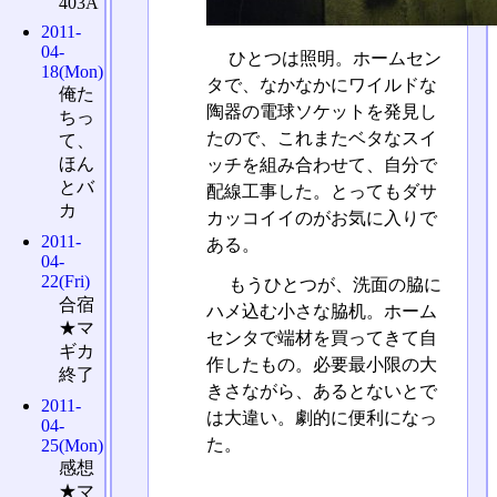
403A
2011-
04-
ひとつは照明。ホームセン
18(Mon)
タで、なかなかにワイルドな
俺た
陶器の電球ソケットを発見し
ちっ
たので、これまたベタなスイ
て、
ほん
ッチを組み合わせて、自分で
とバ
配線工事した。とってもダサ
カ
カッコイイのがお気に入りで
2011-
ある。
04-
22(Fri)
もうひとつが、洗面の脇に
合宿
ハメ込む小さな脇机。ホーム
★マ
センタで端材を買ってきて自
ギカ
作したもの。必要最小限の大
終了
きさながら、あるとないとで
2011-
は大違い。劇的に便利になっ
04-
た。
25(Mon)
感想
★マ