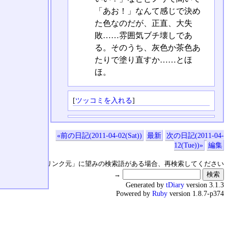
「あお！」なんて感じで決め
た色なのだが、正直、大失
敗……雰囲気ブチ壊しであ
る。そのうち、灰色か茶色あ
たりで塗り直すか……とほ
ほ。
[
ツッコミを入れる
]
«前の日記(2011-04-02(Sat))
最新
次の日記(2011-04-
12(Tue))»
編集
↑の「本日のリンク元」に望みの検索語がある場合、再検索してください
→
Generated by
tDiary
version 3.1.3
Powered by
Ruby
version 1.8.7-p374