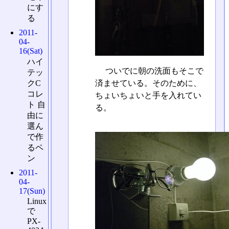
にす
る
2011-
04-
16(Sat)
ハイ
ついでに朝の洗面もそこで
テッ
済ませている。そのために、
クC
コレ
ちょいちょいと手を入れてい
ト 自
る。
由に
選ん
で作
るペ
ン
2011-
04-
17(Sun)
Linux
で
PX-