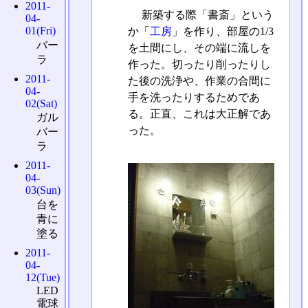
2011-
新築する際「書斎」という
04-
01(Fri)
か「
工房
」を作り、部屋の1/3
バー
を土間にし、その端に流しを
ラ
作った。切ったり削ったりし
2011-
た後の洗浄や、作業の合間に
04-
手を洗ったりするためであ
02(Sat)
る。正直、これは大正解であ
ガル
った。
バー
ラ
2011-
04-
03(Sun)
台を
青に
塗る
2011-
04-
12(Tue)
LED
電球