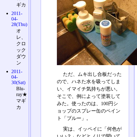
ギカ
2011-
04-
28(Thu)
オ
レ、
クロ
ック
ダウ
ン
2011-
ただ、ムキ出し合板だった
04-
ので、ハネた水を吸ってしま
30(Sat)
Blu-
い、イマイチ気持ちが悪い。
ray★
そこで、例によって塗装して
マギ
みた。使ったのは、100円シ
カ
ョップのスプレー缶のペイン
ト「ブルー」。
実は、イッペイに「何色が
いい？」などとノリで聞いて