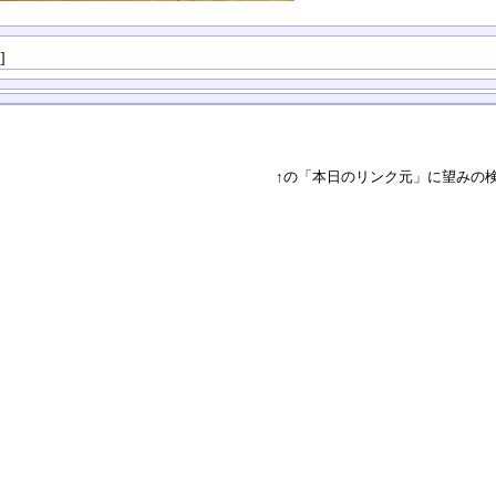
る
]
↑の「本日のリンク元」に望みの