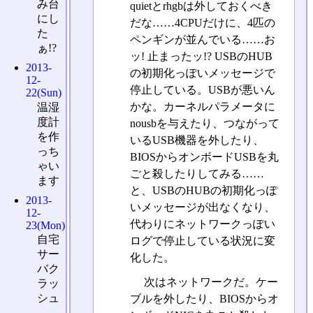
み台
quietとrhgbは外しておくべき
にし
だな……4CPUだけに、4匹の
た
ペンギンが並んでいる……お
ぁ!?
ッ! 止まったッ!? USBのHUB
2013-
の初期化っぽいメッセージで
12-
停止している。USBが悪いん
22(Sun)
かな。カーネルパラメータに
温湿
度計
nousbを与えたり、つながって
を作
いるUSB機器を外したり、
っち
BIOSからオンボードUSBを丸
ゃい
ごと殺したりしてみる……
ます
と、USBのHUBの初期化っぽ
2013-
いメッセージが出なくなり、
12-
代わりにネットワークっぽい
23(Mon)
自宅
ログで停止している状況に変
サー
化した。
バク
次はネットワークだ。ケー
ラッ
シュ
ブルを外したり、BIOSからオ