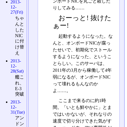
ンボードNICを丸ごと殺した
2013-
12-
りしてみる……
27(Fri)
おーっと! 抜けた
ちゃ
んと
ぁー!
した
NIC
起動するようになった。な
に付
んと、オンボードNICが腐っ
け替
たせいで、初期化でストール
え
するようになった、というこ
2013-
とらしい。このサーバは、
12-
2011年の3月から稼働して4年
28(Sat)
艦こ
弱になるが、オンボードNIC
れ、
って壊れるもんなのか
E-3
よ……。
突破
ここまで来るのに約1時
2013-
12-
間。「いとも鮮やかに」とま
31(Tue)
ではいかないが、それなりの
アン
速度で切り分けできた気がす
ドン