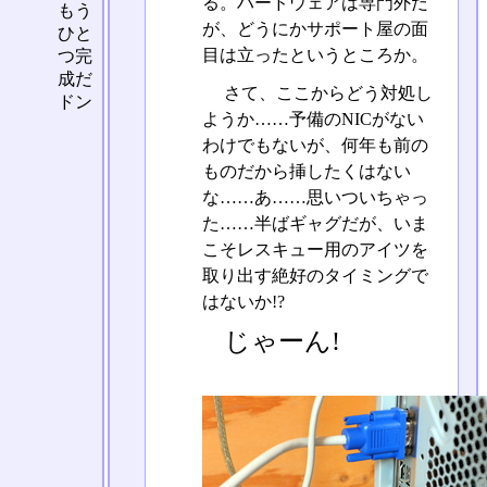
る。ハードウェアは専門外だ
もう
が、どうにかサポート屋の面
ひと
目は立ったというところか。
つ完
成だ
さて、ここからどう対処し
ドン
ようか……予備のNICがない
わけでもないが、何年も前の
ものだから挿したくはない
な……あ……思いついちゃっ
た……半ばギャグだが、いま
こそレスキュー用のアイツを
取り出す絶好のタイミングで
はないか!?
じゃーん!