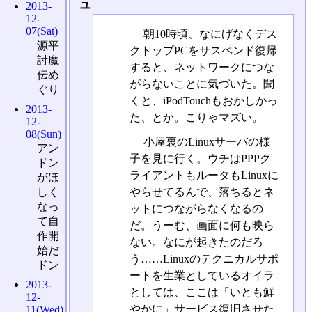
ュ
2013-
12-
07(Sat)
朝10時頃、なにげなくデス
源平
クトップPCをサスペンド復帰
討魔
すると、ネットワークにつな
伝め
がらないことに気づいた。聞
ぐり
くと、iPodTouchもおかしかっ
2013-
た、とか。こりゃマズい。
12-
08(Sun)
小屋裏のLinuxサーバの様
アン
子を見に行く。ウチはPPPク
ドン
ライアントもルータもLinuxに
がほ
やらせてるんで、落ちるとネ
しく
なっ
ットにつながらなくなるの
て自
だ。うーむ、画面に何も映ら
作開
ない。なにが起きたのだろ
始だ
う……Linuxのテクニカルサポ
ドン
ートを生業としているオイラ
2013-
としては、ここは「いとも鮮
12-
やかに」サービス復旧させた
11(Wed)