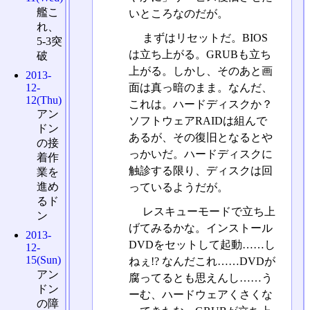
艦こ
いところなのだが。
れ、
まずはリセットだ。BIOS
5-3突
は立ち上がる。GRUBも立ち
破
上がる。しかし、そのあと画
2013-
12-
面は真っ暗のまま。なんだ、
12(Thu)
これは。ハードディスクか？
アン
ソフトウェアRAIDは組んで
ドン
あるが、その復旧となるとや
の接
っかいだ。ハードディスクに
着作
触診する限り、ディスクは回
業を
進め
っているようだが。
るド
レスキューモードで立ち上
ン
げてみるかな。インストール
2013-
DVDをセットして起動……し
12-
15(Sun)
ねぇ!? なんだこれ……DVDが
アン
腐ってるとも思えんし……う
ドン
ーむ、ハードウェアくさくな
の障