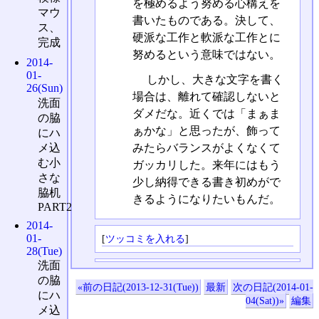
を極めるよう努める心構えを
マウ
書いたものである。決して、
ス、
硬派な工作と軟派な工作とに
完成
努めるという意味ではない。
2014-
01-
しかし、大きな文字を書く
26(Sun)
場合は、離れて確認しないと
洗面
ダメだな。近くでは「まぁま
の脇
ぁかな」と思ったが、飾って
にハ
メ込
みたらバランスがよくなくて
む小
ガッカリした。来年にはもう
さな
少し納得できる書き初めがで
脇机
きるようになりたいもんだ。
PART2
2014-
01-
[
ツッコミを入れる
]
28(Tue)
洗面
の脇
«前の日記(2013-12-31(Tue))
最新
次の日記(2014-01-
にハ
04(Sat))»
編集
メ込