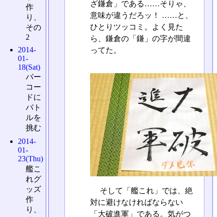
ざ鎌倉」である……そりゃ、
作
意味が違うだろッ！ ……と、
り、
ひとりツッコミ。よく見た
その
2
ら、鎌倉の「鎌」の字が間違
2014-
ってた。
01-
18(Sat)
バー
コー
ドに
バト
ルを
挑む
2014-
01-
23(Thu)
艦こ
れグ
ッズ
そして「艦これ」では、絶
作
対に避けなければならない
り、
「大破進軍」である。気がつ