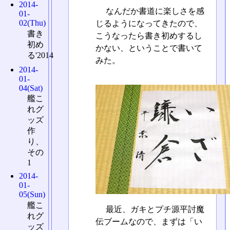
2014-
なんだか書道に楽しさを感
01-
02(Thu)
じるようになってきたので、
書き
こうなったら書き初めするし
初め
かない、ということで書いて
る'2014
みた。
2014-
01-
04(Sat)
艦こ
れグ
ッズ
作
り、
その
1
2014-
01-
05(Sun)
艦こ
最近、ガキとプチ源平討魔
れグ
伝ブームなので、まずは「い
ッズ