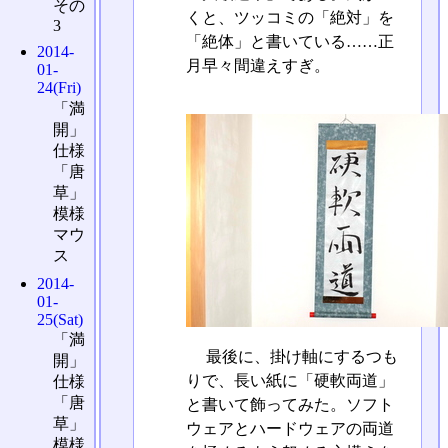
その
くと、ツッコミの「絶対」を
3
「絶体」と書いている……正
2014-
月早々間違えすぎ。
01-
24(Fri)
「満
開」
仕様
「唐
草」
模様
マウ
ス
2014-
01-
25(Sat)
「満
最後に、掛け軸にするつも
開」
りで、長い紙に「硬軟両道」
仕様
「唐
と書いて飾ってみた。ソフト
草」
ウェアとハードウェアの両道
模様