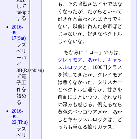
sdcc
も。その強烈さはイヤではな
して
くなったが、だからといって
rakipic
する
好きかと言われればそうでも
ない。以前に呑んだ余市ほど
2016-
09-
じゃないが、好きなベクトル
17(Sat)
じゃないな。
ラズ
ベリ
ちなみに「ロー」の方は、
ーパ
クレイモア
、
あかし
、
キャッ
イ
スルロック
と、1000円クラス
3B(Raspbian)
を試してきたが、クレイモア
で電
は悪くなかった。タリスカー
子工
作を
とベクトルは違うが、甘さを
始め
前面にまといつつ、それなり
る
の深みも感じる。例えるなら
2016-
黄色のベッコウアメか。あか
09-
しとキャッスルロックは、ど
22(Thu)
っちも単なる擦りガラス。
ラズ
ベリ