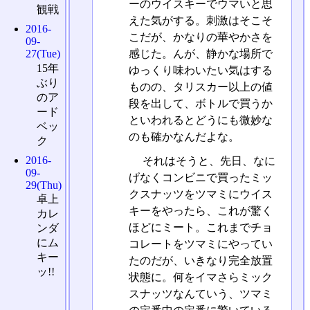
ーのウイスキーでウマいと思
観戦
えた気がする。刺激はそこそ
2016-
こだが、かなりの華やかさを
09-
感じた。んが、静かな場所で
27(Tue)
15年
ゆっくり味わいたい気はする
ぶり
ものの、タリスカー以上の値
のア
段を出して、ボトルで買うか
ード
といわれるとどうにも微妙な
ベッ
のも確かなんだよな。
ク
2016-
それはそうと、先日、なに
09-
げなくコンビニで買ったミッ
29(Thu)
クスナッツをツマミにウイス
卓上
キーをやったら、これが驚く
カレ
ほどにミート。これまでチョ
ンダ
にム
コレートをツマミにやってい
キー
たのだが、いきなり完全放置
ッ!!
状態に。何をイマさらミック
スナッツなんていう、ツマミ