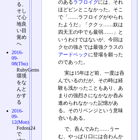
のある
ラフロイグ
には、それ
る、
ほどピンとこなかった。そこ
そし
で「……ラフロイグがやられ
て心
地良
たようだ」「ククッ……奴は
い目
四天王の中でも最弱……」と
覚め
いうわけではないが、今回は
へ
クセの強さでは最強クラスの
2016-
アードベック
に登場を願った
09-
のであった。
08(Thu)
RubyGems
実は15年ほど前、一度は呑
環境
んでいるのだが、その時は経
をな
験も浅かったこともあり、あ
んと
かす
まりの強烈さになかなか呑み
る
進められなかった記憶があ
る。そのリベンジという意味
2016-
09-
合いもある。
12(Mon)
Fedora24
で、呑んでみた……うー
で
む、やっぱり口には合わんか