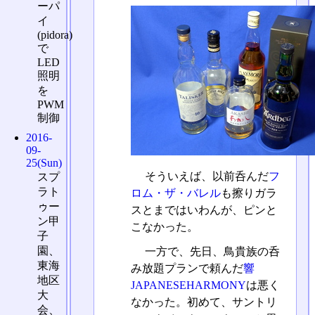
ーパ
イ
(pidora)
で
LED
照明
を
PWM
制御
2016-
09-
25(Sun)
そういえば、以前呑んだ
フ
スプ
ラト
ロム・ザ・バレル
も擦りガラ
ゥー
スとまではいわんが、ピンと
ン甲
こなかった。
子
園、
一方で、先日、鳥貴族の呑
東海
み放題プランで頼んだ
響
地区
JAPANESEHARMONY
は悪く
大
なかった。初めて、サントリ
会、