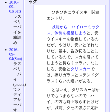
ック
2016-
09-
03(Sat)
ひさびさにウイスキー関連
ラズ
エントリ。
ベリ
ーパ
以前から「ハイローミック
イを
ス」体制を構築しよう
と、安
箱詰
ウイスキーを物色しているの
め
だが、やはり、安いとそれな
2016-
りだ。基本、呑み切ることに
09-
しているので、スカを引いて
04(Sun)
しまうと長らくツラい。なに
ラズ
しろ、安物と
タリスカー
で
ベリ
ーパ
は、擦りガラスとステンドグ
イ
ラスくらいの違いがある。
(pidora)
でメ
とはいえ、タリスカーばか
ディ
りでもつまらないので「ハ
アサ
イ」の方も時々散らすわけだ
ーバ
が、以前、クセの強さに定評
す