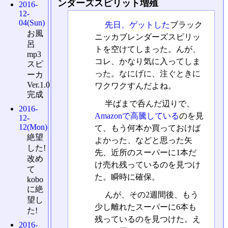
ンダーズスピリット増殖
2016-
12-
04(Sun)
先日、ゲットした
ブラック
お風
ニッカブレンダーズスピリッ
呂
トを空けてしまった。んが、
mp3
コレ、かなり気に入ってしま
スピ
った。なにげに、注ぐときに
ーカ
Ver.1.0
ワクワクすんだよね。
完成
半ばまで呑んだ辺りで、
2016-
Amazonで高騰している
のを見
12-
12(Mon)
て、もう何本か買っておけば
絶望
よかった、などと思った矢
した!
先、近所のスーパーに1本だ
改め
け売れ残っているのを見つけ
て
た。瞬時に確保。
kobo
に絶
んが、その2週間後、もう
望し
少し離れたスーパーに6本も
た!
残っているのを見つけた。え
2016-