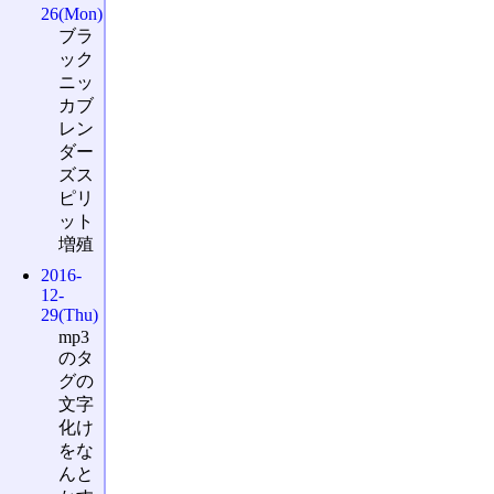
26(Mon)
ブラ
ック
ニッ
カブ
レン
ダー
ズス
ピリ
ット
増殖
2016-
12-
29(Thu)
mp3
のタ
グの
文字
化け
をな
んと