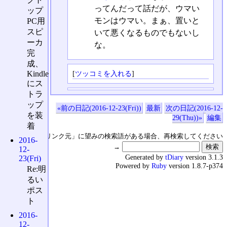
ってんだって話だが、ウマい
ップ
モンはウマい。まぁ、置いと
PC用
スピ
いて悪くなるものでもないし
ーカ
な。
完
成、
[
ツッコミを入れる
]
Kindle
にス
トラ
ップ
«前の日記(2016-12-23(Fri))
最新
次の日記(2016-12-
を装
29(Thu))»
編集
着
↑の「本日のリンク元」に望みの検索語がある場合、再検索してください
2016-
→
12-
Generated by
tDiary
version 3.1.3
23(Fri)
Powered by
Ruby
version 1.8.7-p374
Re:明
るい
ポス
ト
2016-
12-