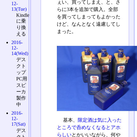
ぇい、買ってしまえ、と、さ
12-
13(Tue)
らに3本を追加で購入。全部
Kindle
を買ってしまってもよかった
に乗
けど、なんとなく遠慮してし
り換
まった。
える
2016-
12-
14(Wed)
デス
クト
ップ
PC用
スピ
ーカ
製作
中
2016-
12-
基本、
限定酒は気に入った
17(Sat)
ところで呑めなくなるとアホ
デス
らしい
とかいいながら、何や
クト