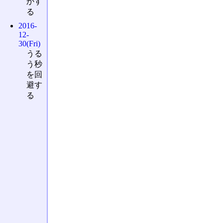
かす
る
2016-
12-
30(Fri)
うる
う秒
を回
避す
る