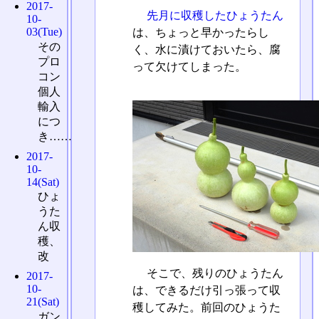
2017-
先月に収穫したひょうたん
10-
03(Tue)
は、ちょっと早かったらし
その
く、水に漬けておいたら、腐
プロ
って欠けてしまった。
コン
個人
輸入
につ
き……
2017-
10-
14(Sat)
ひょ
うた
ん収
穫、
改
そこで、残りのひょうたん
2017-
10-
は、できるだけ引っ張って収
21(Sat)
穫してみた。前回のひょうた
ガン