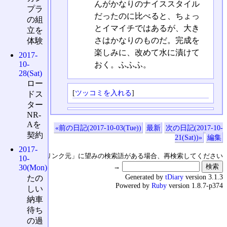
んがかなりのナイススタイル
プラ
だったのに比べると、ちょっ
の組
とイマイチではあるが、大き
立を
さはかなりのものだ。完成を
体験
楽しみに、改めて水に漬けて
2017-
10-
おく。ふふふ。
28(Sat)
ロー
[
ツッコミを入れる
]
ドス
ター
NR-
Aを
«前の日記(2017-10-03(Tue))
最新
次の日記(2017-10-
契約
21(Sat))»
編集
2017-
↑の「本日のリンク元」に望みの検索語がある場合、再検索してください
10-
→
30(Mon)
Generated by
tDiary
version 3.1.3
たの
Powered by
Ruby
version 1.8.7-p374
しい
納車
待ち
の過